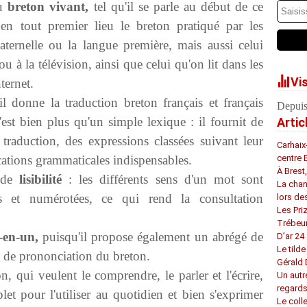
du
breton vivant,
tel qu'il se parle au début de ce
n tout premier lieu le breton pratiqué par les
aternelle ou la langue première, mais aussi celui
u à la télévision, ainsi que celui qu'on lit dans les
Vi
ternet.
l donne la traduction breton français et français
Depuis
est bien plus qu'un simple lexique : il fournit de
Artic
raduction, des expressions classées suivant leur
Carhaix
ications grammaticales indispensables.
centre 
À Brest
ande
lisibilité
: les différents sens d'un mot sont
La chan
es et numérotées, ce qui rend la consultation
lors de
Les Pri
Trébeu
t-en-un,
puisqu'il propose également un abrégé de
D’ar 24 
Le tilde
é de prononciation du breton.
Gérald
n, qui veulent le comprendre, le parler et l'écrire,
Un autr
regard
let pour l'utiliser au quotidien et bien s'exprimer
Le coll