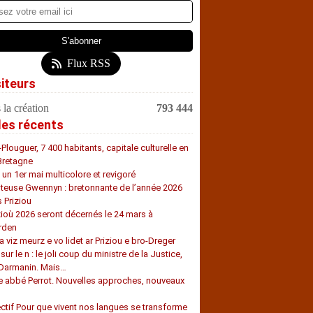
Flux RSS
siteurs
 la création
793 444
les récents
-Plouguer, 7 400 habitants, capitale culturelle en
Bretagne
, un 1er mai multicolore et revigoré
teuse Gwennyn : bretonnante de l’année 2026
s Priziou
zioù 2026 seront décernés le 24 mars à
rden
a viz meurz e vo lidet ar Priziou e bro-Dreger
 sur le n : le joli coup du ministre de la Justice,
 Darmanin. Mais…
e abbé Perrot. Nouvelles approches, nouveaux
s
ectif Pour que vivent nos langues se transforme