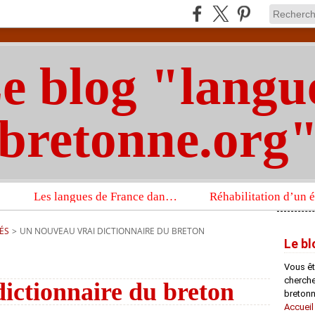
e blog "langu
bretonne.org
Les langues de France dans un imposant ouvrage sur la langue française que publient les Presses universitaires d’Oxford
ÉS
>
UN NOUVEAU VRAI DICTIONNAIRE DU BRETON
Le bl
Vous êt
chercheu
ictionnaire du breton
bretonn
Accueil