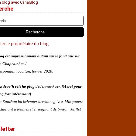
n blog avec CanalBlog
erche
er le propriétaire du blog
og est impressionnant autant sur le fond que sur
e. Chapeau bas !
espondant occitan, février 2020.
z deoc'h evit ho plog dedennus-kaer. [Merci pour
og fort intéressant].
 e Roazhon ha kelenner brezhoneg ivez. Miz gouere
tudiant à Rennes et enseignant de breton. Juillet
letter