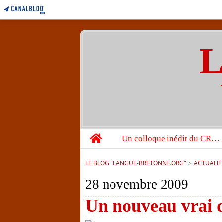
L
Home
Un colloque inédit du CRBC sur les victimes de l’année 1944
LE BLOG "LANGUE-BRETONNE.ORG"
>
ACTUALIT
28 novembre 2009
Un nouveau vrai d