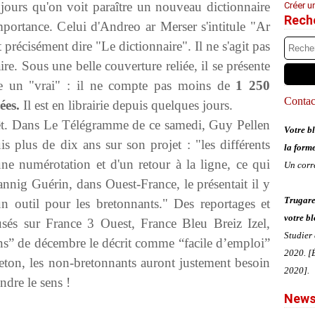
 jours qu'on voit paraître un nouveau dictionnaire
Créer u
Rech
mportance. Celui d'Andreo ar Merser s'intitule "Ar
 précisément dire "Le dictionnaire". Il ne s'agit pas
ire. Sous une belle couverture reliée, il se présente
e un "vrai" : il ne compte pas moins de
1 250
Contact
ées.
Il est en librairie depuis quelques jours.
érêt. Dans Le Télégramme de ce samedi, Guy Pellen
Votre bl
uis plus de dix ans sur son projet : "les différents
la form
ne numérotation et d'un retour à la ligne, ce qui
Un corr
annig Guérin, dans Ouest-France, le présentait il y
Trugare
 outil pour les bretonnants." Des reportages et
votre bl
usés sur France 3 Ouest, France Bleu Breiz Izel,
Studier
 de décembre le décrit comme “facile d’emploi”
2020. [É
eton, les non-bretonnants auront justement besoin
2020].
dre le sens !
News