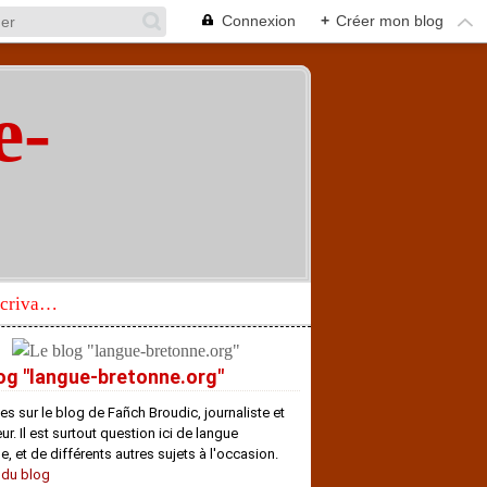
Connexion
+
Créer mon blog
e-
"
Réhabilitation d’un écrivain de langue bretonne aujourd’hui mal connu et méconnu
og "langue-bretonne.org"
es sur le blog de Fañch Broudic, journaliste et
r. Il est surtout question ici de langue
e, et de différents autres sujets à l'occasion.
 du blog