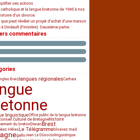
plifier ses actions
e catholique et la langue bretonne de 1945 à nos
histoire d’un divorce.
 que peut révéler un projet d’achat d’une maison
 à Dinéault (Finistère). Deuxième partie.
iers commentaires
gories
langues régionales
Carhaix
gleo Breiz
angue
retonne
ue linguistique
Office public de la langue bretonne
histoire
Conseil Culturel de Bretagne
Brest
nement du breton
Diwan
Le Télégramme
bloavez mad
akez Hélias
tagne
sociolinguistique
gallo
Jean Le Dû