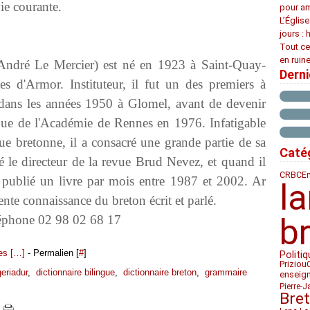
vie courante.
pour am
L’Églis
jours : 
Tout ce
en ruine
André Le Mercier) est né en 1923 à Saint-Quay-
Dern
es d'Armor. Instituteur, il fut un des premiers à
 dans les années 1950 à Glomel, avant de devenir
que de l'Académie de Rennes en 1976. Infatigable
ue bretonne, il a consacré une grande partie de sa
Caté
 été le directeur de la revue Brud Nevez, et quand il
CRBC
Em
a publié un livre par mois entre 1987 et 2002. Ar
l
lente connaissance du breton écrit et parlé.
léphone 02 98 02 68 17
b
s [
…
]
- Permalien [
#
]
Politiq
Priziou
geriadur
,
dictionnaire bilingue
,
dictionnaire breton
,
grammaire
enseig
Pierre-J
Bre