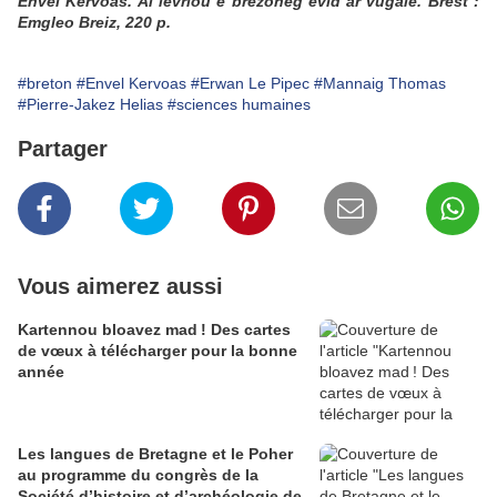
Envel Kervoas. Al levriou e brezoneg evid ar vugale. Brest :
Emgleo Breiz, 220 p.
#breton
#Envel Kervoas
#Erwan Le Pipec
#Mannaig Thomas
#Pierre-Jakez Helias
#sciences humaines
Partager
Vous aimerez aussi
Kartennou bloavez mad ! Des cartes
de vœux à télécharger pour la bonne
année
Les langues de Bretagne et le Poher
au programme du congrès de la
Société d’histoire et d’archéologie de