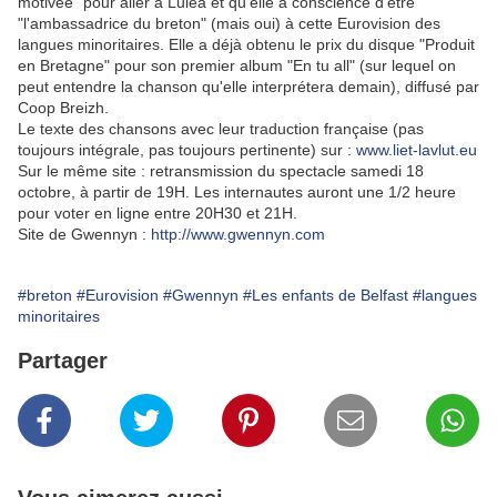
motivée" pour aller à Lulea et qu'elle a conscience d'être
"l'ambassadrice du breton" (mais oui) à cette Eurovision des
langues minoritaires. Elle a déjà obtenu le prix du disque "Produit
en Bretagne" pour son premier album "En tu all" (sur lequel on
peut entendre la chanson qu'elle interprétera demain), diffusé par
Coop Breizh.
Le texte des chansons avec leur traduction française (pas
toujours intégrale, pas toujours pertinente) sur :
www.liet-lavlut.eu
Sur le même site : retransmission du spectacle samedi 18
octobre, à partir de 19H. Les internautes auront une 1/2 heure
pour voter en ligne entre 20H30 et 21H.
Site de Gwennyn :
http://www.gwennyn.com
#breton
#Eurovision
#Gwennyn
#Les enfants de Belfast
#langues
minoritaires
Partager