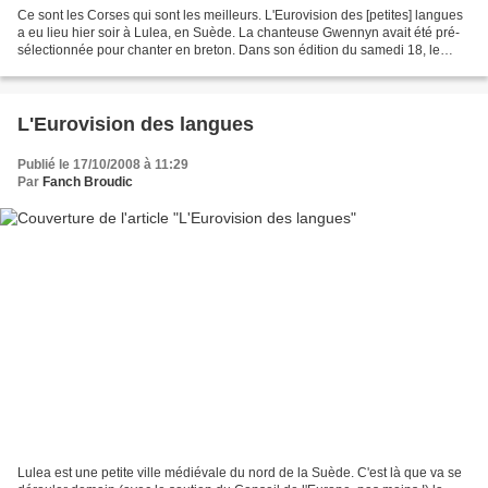
Ce sont les Corses qui sont les meilleurs. L'Eurovision des [petites] langues
a eu lieu hier soir à Lulea, en Suède. La chanteuse Gwennyn avait été pré-
sélectionnée pour chanter en breton. Dans son édition du samedi 18, le
journal Ouest-France, sous la...
L'Eurovision des langues
Publié le 17/10/2008 à 11:29
Par
Fanch Broudic
Lulea est une petite ville médiévale du nord de la Suède. C'est là que va se