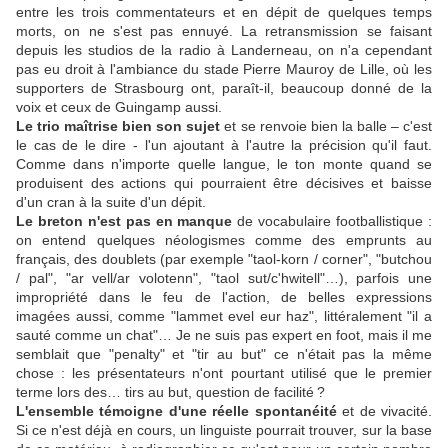
entre les trois commentateurs et en dépit de quelques temps
morts, on ne s'est pas ennuyé. La retransmission se faisant
depuis les studios de la radio à Landerneau, on n'a cependant
pas eu droit à l'ambiance du stade Pierre Mauroy de Lille, où les
supporters de Strasbourg ont, paraît-il, beaucoup donné de la
voix et ceux de Guingamp aussi.
Le trio maîtrise bien son sujet
et se renvoie bien la balle – c'est
le cas de le dire - l'un ajoutant à l'autre la précision qu'il faut.
Comme dans n'importe quelle langue, le ton monte quand se
produisent des actions qui pourraient être décisives et baisse
d'un cran à la suite d'un dépit.
Le breton n'est pas en manque
de vocabulaire footballistique :
on entend quelques néologismes comme des emprunts au
français, des doublets (par exemple "taol-korn / corner", "butchou
/ pal", "ar vell/ar volotenn", "taol sut/c'hwitell"…), parfois une
impropriété dans le feu de l'action, de belles expressions
imagées aussi, comme "lammet evel eur haz", littéralement "il a
sauté comme un chat"… Je ne suis pas expert en foot, mais il me
semblait que "penalty" et "tir au but" ce n'était pas la même
chose : les présentateurs n'ont pourtant utilisé que le premier
terme lors des… tirs au but, question de facilité ?
L'ensemble témoigne d'une réelle spontanéité
et de vivacité.
Si ce n'est déjà en cours, un linguiste pourrait trouver, sur la base