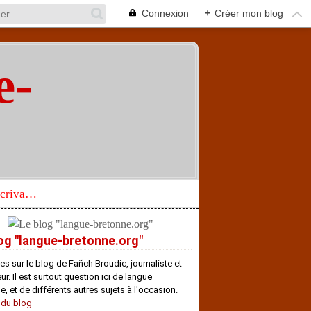
Connexion
+
Créer mon blog
e-
"
Réhabilitation d’un écrivain de langue bretonne aujourd’hui mal connu et méconnu
og "langue-bretonne.org"
es sur le blog de Fañch Broudic, journaliste et
r. Il est surtout question ici de langue
e, et de différents autres sujets à l'occasion.
 du blog