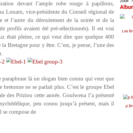
2008
Févr
Févr
Févr
Mai
Juil
Juil
Sep
Oct
Nov
Déc
ration devant l’ample robe rouge à papillons,
Albu
Janv
Janv
Janv
Avril
Jui
Jui
Aoû
Sep
Oct
Nov
Déc
ena Louarn, vice-présidente du Conseil régional de
Mar
Mai
Mai
Juil
Aoû
Sep
Oct
Nov
Févr
Avril
Avril
Jui
Juil
Aoû
Aoû
Oct
ne et l’autre du déroulement de la soirée et de la
Janv
Mar
Mar
Mai
Jui
Juil
Juil
Sep
 profils avaient été pré-sélectionnés). Il est vrai
Févr
Févr
Avril
Mai
Mai
Jui
Aoû
Les Br
Janv
Janv
Mar
Avril
Avril
Mai
z était pleine, ce qui veut dire que quelque 400
Févr
Mar
Mar
Avril
 la Bretagne pour y être. C’est, je pense, l’une des
Janv
Févr
Févr
Mar
Janv
Janv
Févr
u.
Janv
 paraphrase là un slogan bien connu qui veut que
ue bretonne ne se parlait plus. C’est le groupe Ebel
cale des Priziou cette année. Goulwena l’a présenté
ychédélique, peu connu jusqu’à présent, mais il
p Br
Il se compose de