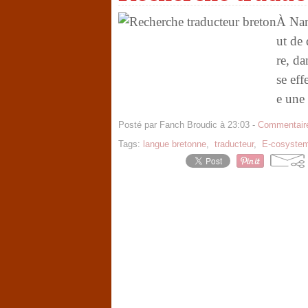
À Nan
ut de 
re, d
se eff
e une
Posté par Fanch Broudic à 23:03 -
Commentaire
Tags:
langue bretonne
,
traducteur
,
E-cosyste