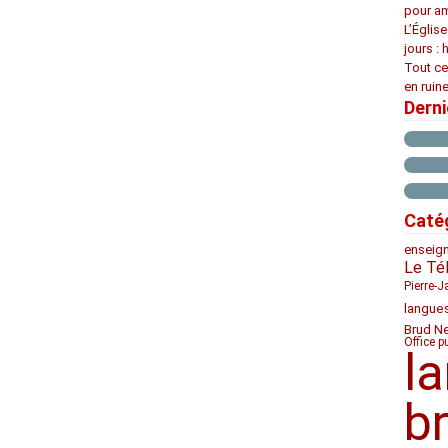
pour am
L’Églis
jours : 
Tout ce
en ruine
Dern
Caté
enseig
Le Té
Pierre-J
langue
Brud N
Office p
l
b