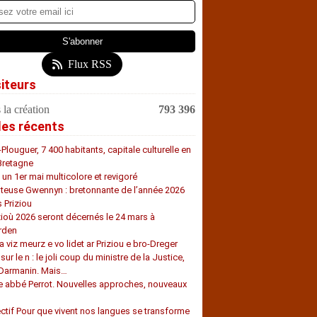
Flux RSS
siteurs
 la création
793 396
les récents
-Plouguer, 7 400 habitants, capitale culturelle en
Bretagne
, un 1er mai multicolore et revigoré
teuse Gwennyn : bretonnante de l’année 2026
s Priziou
zioù 2026 seront décernés le 24 mars à
rden
a viz meurz e vo lidet ar Priziou e bro-Dreger
 sur le n : le joli coup du ministre de la Justice,
 Darmanin. Mais…
e abbé Perrot. Nouvelles approches, nouveaux
s
ectif Pour que vivent nos langues se transforme