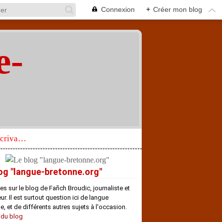
Connexion
+
Créer mon blog
e-
"
Réhabilitation d’un écrivain de langue bretonne aujourd’hui mal connu et méconnu
og "langue-bretonne.org"
es sur le blog de Fañch Broudic, journaliste et
r. Il est surtout question ici de langue
e, et de différents autres sujets à l'occasion.
 du blog