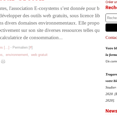
Créer u
Rech
tes, l'association E-cosystems s’est donnée pour b
développer des outils web gratuits, sous licence lib
ans divers domaines environnementaux. Elle propo
ectivement sur son site diverses ressources telles qu
 calculatrice de consommation...
Contact
s [
…
]
- Permalien [
#
]
Votre bl
ms
,
environnement
,
web gratuit
la form
Un corr
Trugare
votre bl
Studier
2020. [É
2020].
News