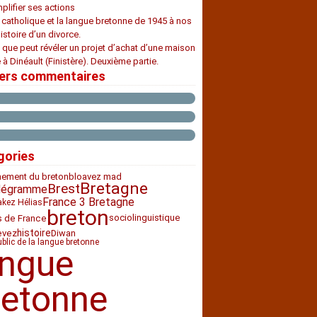
plifier ses actions
e catholique et la langue bretonne de 1945 à nos
histoire d’un divorce.
 que peut révéler un projet d’achat d’une maison
 à Dinéault (Finistère). Deuxième partie.
iers commentaires
gories
nement du breton
bloavez mad
Bretagne
Brest
légramme
France 3 Bretagne
akez Hélias
breton
sociolinguistique
s de France
histoire
Diwan
evez
ublic de la langue bretonne
angue
retonne