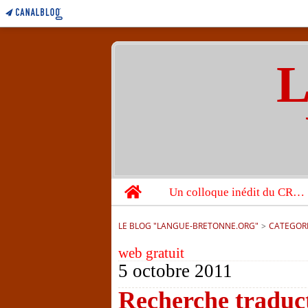
L
Home
Un colloque inédit du CRBC sur les victimes de l’année 1944
LE BLOG "LANGUE-BRETONNE.ORG"
>
CATEGOR
web gratuit
5 octobre 2011
Recherche traduc