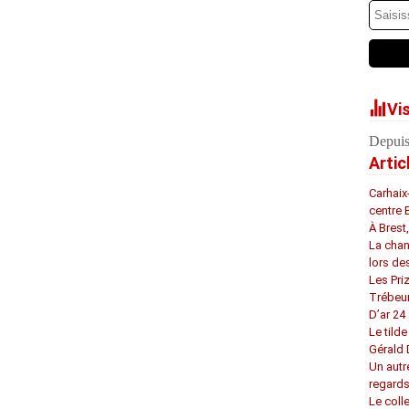
Vi
Depuis
Artic
Carhaix
centre 
À Brest
La chan
lors de
Les Pri
Trébeu
D’ar 24 
Le tilde
Gérald
Un autr
regard
Le coll