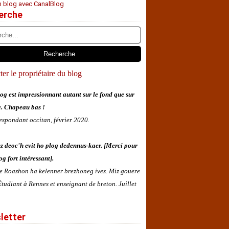
n blog avec CanalBlog
erche
er le propriétaire du blog
og est impressionnant autant sur le fond que sur
e. Chapeau bas !
espondant occitan, février 2020.
z deoc'h evit ho plog dedennus-kaer. [Merci pour
og fort intéressant].
 e Roazhon ha kelenner brezhoneg ivez. Miz gouere
tudiant à Rennes et enseignant de breton. Juillet
letter