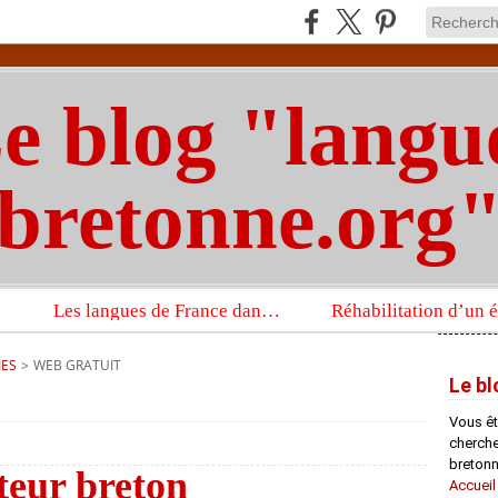
e blog "langu
bretonne.org
Les langues de France dans un imposant ouvrage sur la langue française que publient les Presses universitaires d’Oxford
IES
>
WEB GRATUIT
Le bl
Vous êt
chercheu
bretonn
teur breton
Accueil