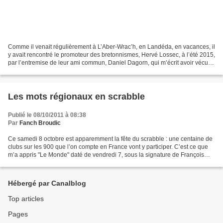
Comme il venait régulièrement à L’Aber-Wrac’h, en Landéda, en vacances, il
y avait rencontré le promoteur des bretonnismes, Hervé Lossec, à l’été 2015,
par l’entremise de leur ami commun, Daniel Dagorn, qui m’écrit avoir vécu à
cette occasion "un moment...
Les mots régionaux en scrabble
Publié le 08/10/2011 à 08:38
Par
Fanch Broudic
Ce samedi 8 octobre est apparemment la fête du scrabble : une centaine de
clubs sur les 900 que l’on compte en France vont y participer. C’est ce que
m’a appris "Le Monde" daté de vendredi 7, sous la signature de François
Bostnavaron.J’apprends par la...
Hébergé par Canalblog
Top articles
Pages