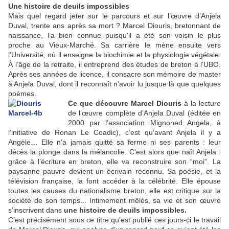
Une histoire de deuils impossibles
Mais quel regard jeter sur le parcours et sur l’œuvre d’Anjela
Duval, trente ans après sa mort ? Marcel Diouris, bretonnant de
naissance, l’a bien connue puisqu’il a été son voisin le plus
proche au Vieux-Marché. Sa carrière le mène ensuite vers
l'Université, où il enseigne la biochimie et la physiologie végétale.
À l’âge de la retraite, il entreprend des études de breton à l’UBO.
Après ses années de licence, il consacre son mémoire de master
à Anjela Duval, dont il reconnaît n’avoir lu jusque là que quelques
poèmes.
Ce que découvre Marcel Diouris
à la lecture
de l’œuvre complète d’Anjela Duval (éditée en
2000 par l’association Mignoned Angela, à
l’initiative de Ronan Le Coadic), c’est qu’avant Anjela il y a
Angèle… Elle n'a jamais quitté sa ferme ni ses parents : leur
décès la plonge dans la mélancolie. C'est alors que naît Anjela :
grâce à l’écriture en breton, elle va reconstruire son “moi”. La
paysanne pauvre devient un écrivain reconnu. Sa poésie, et la
télévision française, la font accéder à la célébrité. Elle épouse
toutes les causes du nationalisme breton, elle est critique sur la
société de son temps... Intimement mêlés, sa vie et son œuvre
s’inscrivent dans
une histoire de deuils impossibles.
C’est précisément sous ce titre qu’est publié ces jours-ci le travail