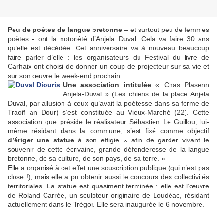
Peu de poètes de langue bretonne
– et surtout peu de femmes
poètes - ont la notoriété d’Anjela Duval. Cela va faire 30 ans
qu’elle est décédée. Cet anniversaire va à nouveau beaucoup
faire parler d’elle : les organisateurs du Festival du livre de
Carhaix ont choisi de donner un coup de projecteur sur sa vie et
sur son œuvre le week-end prochain.
Une association intitulée
« Chas Plasenn
Anjela-Duval » (Les chiens de la place Anjela
Duval, par allusion à ceux qu’avait la poétesse dans sa ferme de
Traoñ an Dour) s’est constituée au Vieux-Marché (22). Cette
association que préside le réalisateur Sébastien Le Guillou, lui-
même résidant dans la commune, s’est fixé comme objectif
d’ériger une statue
à son effigie « afin de garder vivant le
souvenir de cette écrivaine, grande défenderesse de la langue
bretonne, de sa culture, de son pays, de sa terre. »
Elle a organisé à cet effet une souscription publique (qui n’est pas
close !), mais elle a pu obtenir aussi le concours des collectivités
territoriales. La statue est quasiment terminée : elle est l’œuvre
de Roland Carrée, un sculpteur originaire de Loudéac, résidant
actuellement dans le Trégor. Elle sera inaugurée le 6 novembre.