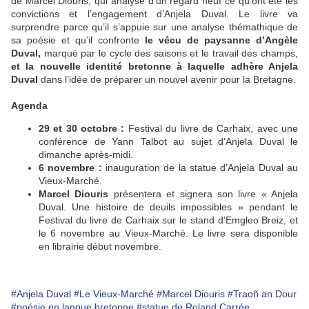
de Marcel Diouris, qui analyse d’un regard neuf ce qu’ont été les
convictions et l’engagement d’Anjela Duval. Le livre va
surprendre parce qu’il s’appuie sur une analyse thémathique de
sa poésie et qu’il confronte
le vécu de paysanne d’Angèle
Duval,
marqué par le cycle des saisons et le travail des champs,
et la nouvelle identité bretonne à laquelle adhère Anjela
Duval
dans l’idée de préparer un nouvel avenir pour la Bretagne.
Agenda
29 et 30 octobre :
Festival du livre de Carhaix, avec une
conférence de Yann Talbot au sujet d’Anjela Duval le
dimanche après-midi.
6 novembre :
inauguration de la statue d’Anjela Duval au
Vieux-Marché.
Marcel Diouris
présentera et signera son livre « Anjela
Duval. Une histoire de deuils impossibles » pendant le
Festival du livre de Carhaix sur le stand d’Emgleo Breiz, et
le 6 novembre au Vieux-Marché. Le livre sera disponible
en librairie début novembre.
#Anjela Duval
#Le Vieux-Marché
#Marcel Diouris
#Traoñ an Dour
#poésie en langue bretonne
#statue de Roland Carrée