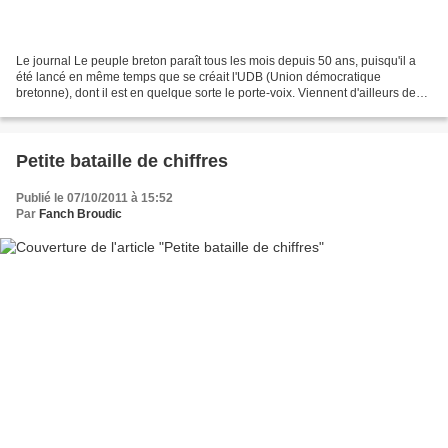
Le journal Le peuple breton paraît tous les mois depuis 50 ans, puisqu'il a
été lancé en même temps que se créait l'UDB (Union démocratique
bretonne), dont il est en quelque sorte le porte-voix. Viennent d'ailleurs de
paraître aux Presses universitaires...
Petite bataille de chiffres
Publié le 07/10/2011 à 15:52
Par
Fanch Broudic