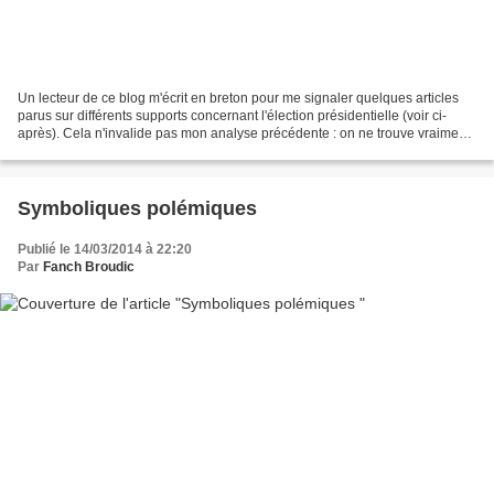
Un lecteur de ce blog m'écrit en breton pour me signaler quelques articles
parus sur différents supports concernant l'élection présidentielle (voir ci-
après). Cela n'invalide pas mon analyse précédente : on ne trouve vraiment
pas grand-chose en breton...
Symboliques polémiques
Publié le 14/03/2014 à 22:20
Par
Fanch Broudic