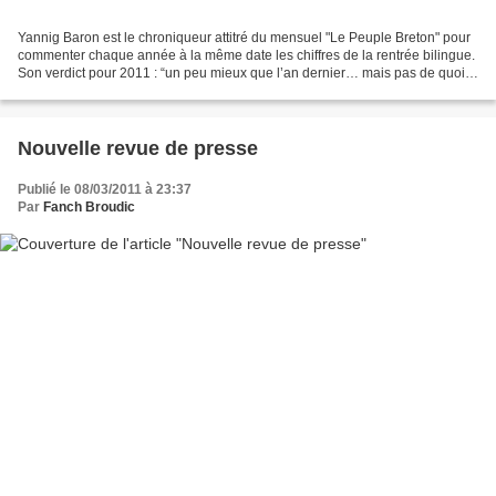
Yannig Baron est le chroniqueur attitré du mensuel "Le Peuple Breton" pour
commenter chaque année à la même date les chiffres de la rentrée bilingue.
Son verdict pour 2011 : “un peu mieux que l’an dernier… mais pas de quoi
hisser le grand pavois ! Les...
Nouvelle revue de presse
Publié le 08/03/2011 à 23:37
Par
Fanch Broudic