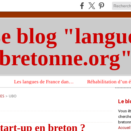
e blog "langu
bretonne.org
Les langues de France dans un imposant ouvrage sur la langue française que publient les Presses universitaires d’Oxford
IES
>
UBO
Le bl
Vous êt
chercheu
bretonn
art-up en breton ?
Accueil