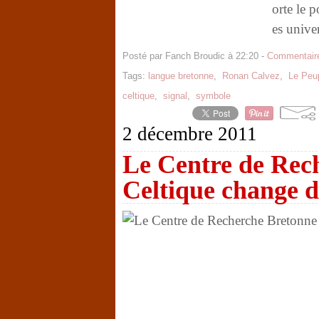
orte le p
es univer
Posté par Fanch Broudic à 22:20 -
Commentaire
Tags:
langue bretonne
,
Ronan Calvez
,
Le Peu
celtique
,
signal
,
symbole
2 décembre 2011
Le Centre de Rec
Celtique change d