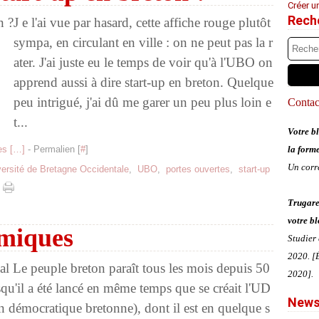
Créer u
Rech
J e l'ai vue par hasard, cette affiche rouge plutôt
sympa, en circulant en ville : on ne peut pas la r
ater. J'ai juste eu le temps de voir qu'à l'UBO on
apprend aussi à dire start-up en breton. Quelque
peu intrigué, j'ai dû me garer un peu plus loin e
Contact
t...
Votre bl
s [
…
]
- Permalien [
#
]
la form
Un corr
versité de Bretagne Occidentale
,
UBO
,
portes ouvertes
,
start-up
Trugare
votre bl
miques
Studier
2020. [É
al Le peuple breton paraît tous les mois depuis 50
2020].
squ'il a été lancé en même temps que se créait l'UD
News
 démocratique bretonne), dont il est en quelque s