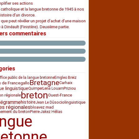
plifier ses actions
e catholique et la langue bretonne de 1945 à nos
histoire d’un divorce.
 que peut révéler un projet d’achat d’une maison
 à Dinéault (Finistère). Deuxième partie.
iers commentaires
gories
ffice public de la langue bretonne
Emgleo Breiz
Bretagne
Carhaix
s de France
gallo
ue linguistique
Priziou
Quimper
Lena Louarn
breton
ion régionale
Ouest-France
légramme
histoire
sociolinguistique
Jean Le Dû
es régionales
bloavez mad
nement du breton
Pierre-Jakez Hélias
angue
retonne