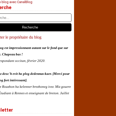
n blog avec CanalBlog
erche
er le propriétaire du blog
og est impressionnant autant sur le fond que sur
e. Chapeau bas !
espondant occitan, février 2020.
z deoc'h evit ho plog dedennus-kaer. [Merci pour
og fort intéressant].
 e Roazhon ha kelenner brezhoneg ivez. Miz gouere
tudiant à Rennes et enseignant de breton. Juillet
letter