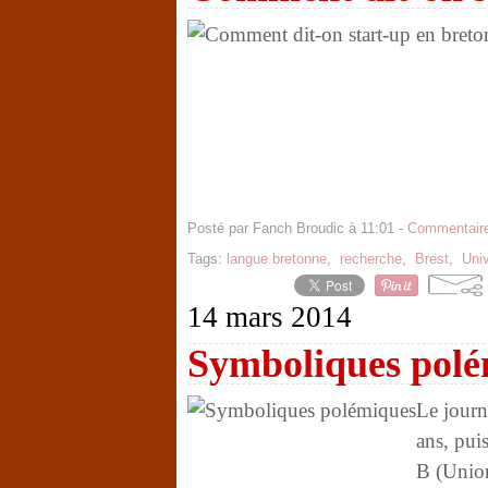
Posté par Fanch Broudic à 11:01 -
Commentaire
Tags:
langue bretonne
,
recherche
,
Brest
,
Uni
14 mars 2014
Symboliques polé
Le journ
ans, pui
B (Union