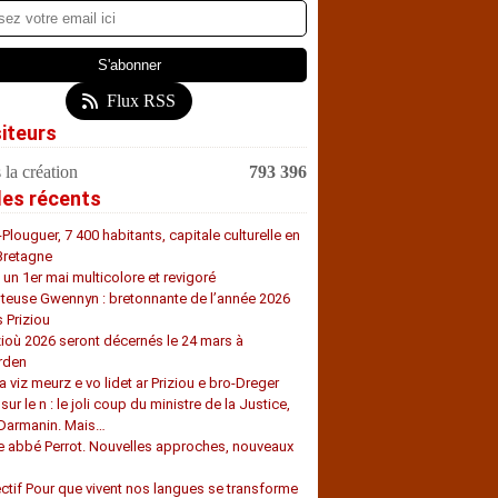
Flux RSS
siteurs
 la création
793 396
les récents
-Plouguer, 7 400 habitants, capitale culturelle en
Bretagne
, un 1er mai multicolore et revigoré
teuse Gwennyn : bretonnante de l’année 2026
s Priziou
zioù 2026 seront décernés le 24 mars à
rden
a viz meurz e vo lidet ar Priziou e bro-Dreger
 sur le n : le joli coup du ministre de la Justice,
 Darmanin. Mais…
e abbé Perrot. Nouvelles approches, nouveaux
s
ectif Pour que vivent nos langues se transforme