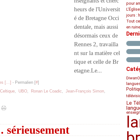
nseignants et cherc
pour am
heurs de l'Universit
L’Églis
jours : 
é de Bretagne Occi
Tout ce
dentale, mais aussi
en ruine
Dern
désormais ceux de
Rennes 2, travailla
nt sur la matière cel
tique et celle de Br
Caté
etagne.Le...
Diwan
O
s [
…
]
- Permalien [
#
]
langue
Politiq
Celtique
,
UBO
,
Ronan Le Coadic
,
Jean-François Simon
,
télévis
Le Té
langu
enseig
l
e… sérieusement
b