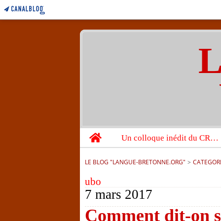
L
Home
Un colloque inédit du CRBC sur les victimes de l’année 1944
LE BLOG "LANGUE-BRETONNE.ORG"
>
CATEGOR
ubo
7 mars 2017
Comment dit-on st