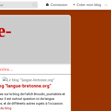
Connexion
+
Créer mon blog
e-
"
Réhabilitation d’un écrivain de langue bretonne aujourd’hui mal connu et méconnu
og "langue-bretonne.org"
es sur le blog de Fañch Broudic, journaliste et
r. Il est surtout question ici de langue
e, et de différents autres sujets à l'occasion.
 du blog