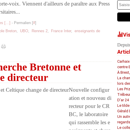
orte-voix. Viennent d'ailleurs de paraître aux Press
sitaires...
s [
…
]
- Permalien [
#
]
ple Breton
,
UBO
,
Rennes 2
,
France Inter
,
enseignants de
Vi
Depuis
Artic
Carhaix
herche Bretonne et
centre 
À Brest
e directeur
La chan
lors de
Nouvelle configur
Les Pri
Trébeu
ation et nouveau di
D’ar 24 
recteur pour le CR
Le tilde
Gérald
BC, le laboratoire
Un autr
qui rassemble les e
regard
Le coll