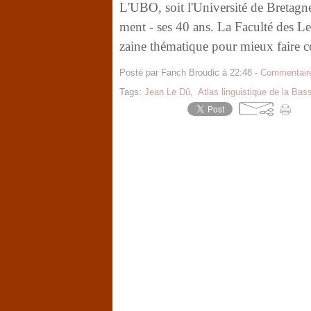
L'UBO, soit l'Université de Bretagne
ment - ses 40 ans. La Faculté des Le
zaine thématique pour mieux faire conn
Posté par Fanch Broudic à 22:48 -
Commentaire
Tags:
Jean Le Dû
,
Atlas linguistique de la Ba