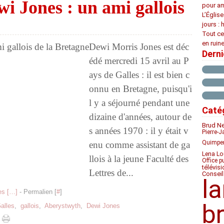
wi Jones : un ami gallois
pour am
L’Églis
jours : 
Tout ce
en ruine
Dewi Morris Jones est déc
Dern
édé mercredi 15 avril au P
ays de Galles : il est bien c
onnu en Bretagne, puisqu'i
l y a séjourné pendant une
Caté
dizaine d'années, autour de
Brud N
s années 1970 : il y était v
Pierre-J
Quimpe
enu comme assistant de ga
Lena Lo
llois à la jeune Faculté des
Office p
télévis
Lettres de...
Conseil
l
s [
…
]
- Permalien [
#
]
b
alles
,
gallois
,
Aberystwyth
,
Dewi Jones