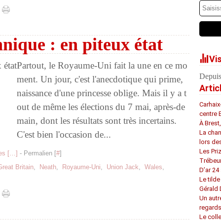
nique : en piteux état
Vi
Partout, le Royaume-Uni fait la une en ce mo
Depuis
ment. Un jour, c'est l'anecdotique qui prime,
Artic
naissance d'une princesse oblige. Mais il y a t
Carhaix
out de même les élections du 7 mai, après-de
centre 
main, dont les résultats sont très incertains.
À Brest
La chan
C'est bien l'occasion de...
lors de
Les Pri
s [
…
]
- Permalien [
#
]
Trébeu
Great Britain
,
Neath
,
Royaume-Uni
,
Union Jack
,
Wales
,
D’ar 24 
Le tilde
Gérald
Un autr
regard
Le coll