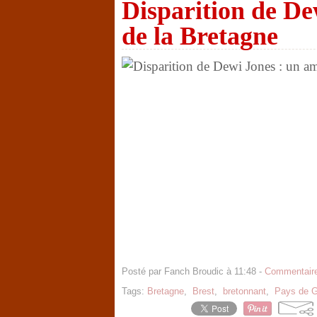
Disparition de De
de la Bretagne
Posté par Fanch Broudic à 11:48 -
Commentaire
Tags:
Bretagne
,
Brest
,
bretonnant
,
Pays de G