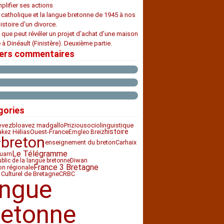
plifier ses actions
e catholique et la langue bretonne de 1945 à nos
histoire d’un divorce.
 que peut révéler un projet d’achat d’une maison
 à Dinéault (Finistère). Deuxième partie.
iers commentaires
gories
bloavez mad
Priziou
sociolinguistique
evez
gallo
histoire
Ouest-France
akez Hélias
Emgleo Breiz
breton
enseignement du breton
Carhaix
r
Le Télégramme
uarn
Diwan
ublic de la langue bretonne
France 3 Bretagne
ion régionale
 Culturel de Bretagne
CRBC
angue
retonne