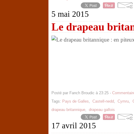
5 mai 2015
Le drapeau britan
Posté par Fanch Broudic à 23:25 -
Commentaire
Tags:
Pays de Galles
,
Castell-nedd
,
Cymru
,
drapeau britannique
,
drapeau gallois
17 avril 2015