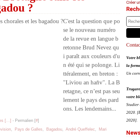
Créer u
gadou ?
Rech
C'est la question que po
se le nouveau numéro
de la revue en langue b
Contact
retonne Brud Nevez qu
i paraît aux couleurs d'u
Votre bl
n été qui se polonge. Li
la form
ttéralement, en breton :
Un corr
"Liviou an hañv". La B
Trugare
retagne, ce n’est pas seu
votre bl
lement le pays des pard
Studier
ons. Les lendemains...
2020. [É
2020].
s [
…
]
- Permalien [
#
]
évision
,
Pays de Galles
,
Bagadou
,
André Queffelec
,
Mari
News