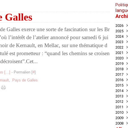
Politiq
langu
e Galles
Arch
2026
de Galles exerce une sorte de fascination sur les Br
2025
Juil
’où l’intérêt de l’atelier annoncé pour samedi 6 jui
2024
Mai
Nov
2023
Avril
Oct
Déc
oir de Kernault, en Mellac, sur une thématique d
2022
Mar
Aoû
Nov
Déc
titulé est prometteur : “quand les chemins se croisen
2021
Juil
Oct
Nov
Déc
2020
Mai
Sep
Oct
Nov
Déc
décroisent”.Cet...
2019
Avril
Aoû
Sep
Oct
Nov
Déc
2018
Mar
Juil
Juil
Sep
Oct
Nov
Nov
s [
…
]
- Permalien [
#
]
2017
Févr
Jui
Jui
Aoû
Sep
Oct
Oct
Déc
2016
Janv
Mai
Mai
Juil
Aoû
Sep
Sep
Nov
Déc
rnault
,
Pays de Galles
2015
Avril
Avril
Jui
Juil
Aoû
Aoû
Oct
Nov
Déc
2014
Mar
Mar
Mai
Jui
Jui
Juil
Sep
Oct
Oct
Déc
2013
Févr
Févr
Avril
Mai
Mai
Jui
Aoû
Aoû
Sep
Nov
Déc
2012
Janv
Janv
Mar
Avril
Avril
Mai
Jui
Juil
Aoû
Oct
Nov
Déc
2011
Févr
Mar
Mar
Mar
Mai
Jui
Juil
Sep
Oct
Oct
Déc
2010
Janv
Févr
Févr
Févr
Avril
Mai
Jui
Aoû
Sep
Sep
Nov
Déc
2009
Janv
Janv
Janv
Mar
Mar
Mai
Juil
Aoû
Aoû
Oct
Nov
Déc
2008
Févr
Févr
Févr
Mai
Juil
Juil
Sep
Oct
Nov
Déc