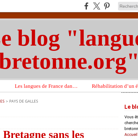
e blog "langu
bretonne.org
Les langues de France dans un imposant ouvrage sur la langue française que publient les Presses universitaires d’Oxford
IES
>
PAYS DE GALLES
Le bl
Vous êt
chercheu
bretonn
n Bretagne sans les
Accueil