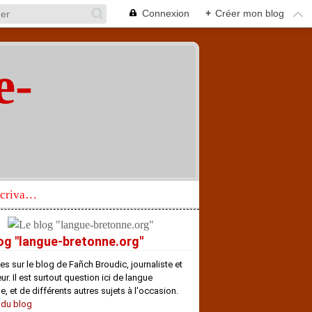
Connexion
+
Créer mon blog
e-
"
Réhabilitation d’un écrivain de langue bretonne aujourd’hui mal connu et méconnu
og "langue-bretonne.org"
es sur le blog de Fañch Broudic, journaliste et
r. Il est surtout question ici de langue
e, et de différents autres sujets à l'occasion.
 du blog