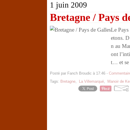
1 juin 2009
Bretagne / Pays d
Le Pays 
etons. D
n au Man
ont l’in
t… et se 
Posté par Fanch Broudic à 17:46 -
Commentaire
Tags:
Bretagne
,
La Villemarqué
,
Manoir de Ke