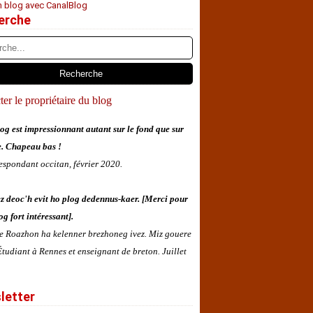
n blog avec CanalBlog
erche
er le propriétaire du blog
og est impressionnant autant sur le fond que sur
e. Chapeau bas !
espondant occitan, février 2020.
z deoc'h evit ho plog dedennus-kaer. [Merci pour
og fort intéressant].
 e Roazhon ha kelenner brezhoneg ivez. Miz gouere
tudiant à Rennes et enseignant de breton. Juillet
letter