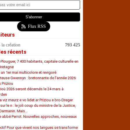
Flux RSS
siteurs
 la création
793 425
les récents
-Plouguer, 7 400 habitants, capitale culturelle en
Bretagne
, un 1er mai multicolore et revigoré
teuse Gwennyn : bretonnante de l’année 2026
s Priziou
zioù 2026 seront décernés le 24 mars à
rden
a viz meurz e vo lidet ar Priziou e bro-Dreger
 sur le n : le joli coup du ministre de la Justice,
 Darmanin. Mais…
e abbé Perrot. Nouvelles approches, nouveaux
s
ectif Pour que vivent nos langues se transforme