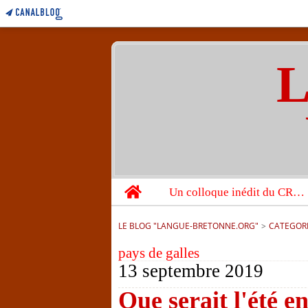
L
Home
Un colloque inédit du CRBC sur les victimes de l’année 1944
LE BLOG "LANGUE-BRETONNE.ORG"
>
CATEGOR
pays de galles
13 septembre 2019
Que serait l'été e