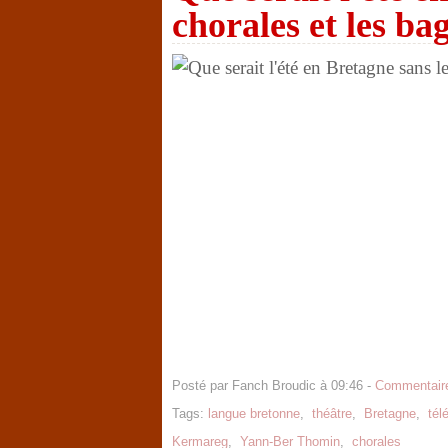
chorales et les ba
Posté par Fanch Broudic à 09:46 -
Commentaire
Tags:
langue bretonne
,
théâtre
,
Bretagne
,
tél
Kermareg
,
Yann-Ber Thomin
,
chorales