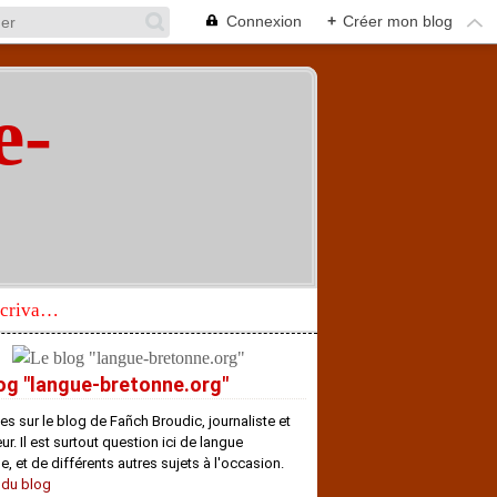
Connexion
+
Créer mon blog
e-
"
Réhabilitation d’un écrivain de langue bretonne aujourd’hui mal connu et méconnu
og "langue-bretonne.org"
es sur le blog de Fañch Broudic, journaliste et
r. Il est surtout question ici de langue
e, et de différents autres sujets à l'occasion.
 du blog