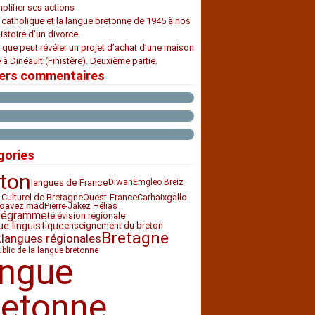
plifier ses actions
e catholique et la langue bretonne de 1945 à nos
histoire d’un divorce.
 que peut révéler un projet d’achat d’une maison
 à Dinéault (Finistère). Deuxième partie.
iers commentaires
gories
ton
Diwan
langues de France
Emgleo Breiz
 Culturel de Bretagne
Ouest-France
Carhaix
gallo
loavez mad
Pierre-Jakez Hélias
légramme
télévision régionale
ue linguistique
enseignement du breton
Bretagne
t
langues régionales
ublic de la langue bretonne
angue
retonne