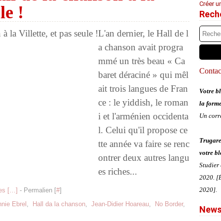
Créer u
le !
Rech
L'an dernier, le Hall de l
a chanson avait progra
mmé un très beau « Ca
Contact
baret déraciné » qui mêl
ait trois langues de Fran
Votre bl
ce : le yiddish, le roman
la form
i et l'arménien occidenta
Un corr
l. Celui qu'il propose ce
Trugare
tte année va faire se renc
votre bl
ontrer deux autres langu
Studier
es riches...
2020. [É
2020].
s [
…
]
- Permalien [
#
]
nie Ebrel
,
Hall da la chanson
,
Jean-Didier Hoareau
,
No Border
,
News