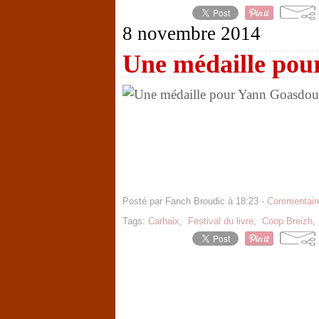
8 novembre 2014
Une médaille pou
Posté par Fanch Broudic à 18:23 -
Commentaire
Tags:
Carhaix
,
Festival du livre
,
Coop Breizh