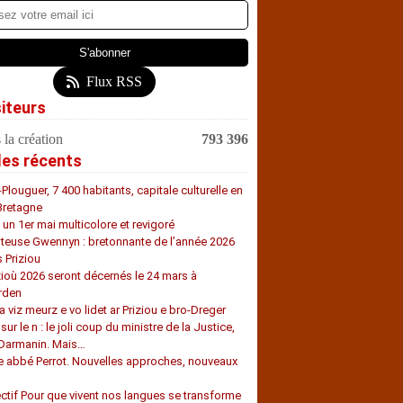
Flux RSS
siteurs
 la création
793 396
les récents
-Plouguer, 7 400 habitants, capitale culturelle en
Bretagne
, un 1er mai multicolore et revigoré
teuse Gwennyn : bretonnante de l’année 2026
s Priziou
zioù 2026 seront décernés le 24 mars à
rden
a viz meurz e vo lidet ar Priziou e bro-Dreger
 sur le n : le joli coup du ministre de la Justice,
 Darmanin. Mais…
e abbé Perrot. Nouvelles approches, nouveaux
s
ectif Pour que vivent nos langues se transforme