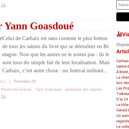
r Yann Goasdoué
Vi
Celui de Carhaix est sans conteste le plus breton
Depuis
de tous les salons du livre qui se déroulent en Br
Artic
etagne. Non que les autres ne le soient pas : ils le
Carhaix
sont tous du simple fait de leur localisation. Mais
centre 
Carhaix, c’est autre chose : un festival militant...
À Brest
La chan
s [
…
]
- Permalien [
#
]
lors de
Les Pri
,
Plestin-les-Grèves
,
Yann Goasdoué
,
printemps des régions
Trébeu
D’ar 24 
Le tilde
Gérald
Un autr
regard
Le coll