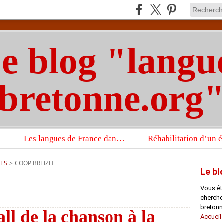
e blog "langu
bretonne.org
Les langues de France dans un imposant ouvrage sur la langue française que publient les Presses universitaires d’Oxford
IES
>
COOP BREIZH
Le bl
Vous êt
chercheu
bretonn
ll de la chanson à la
Accueil