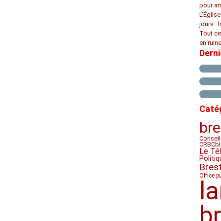
pour am
L’Églis
jours : 
Tout ce
en ruine
Dern
Caté
bre
Conseil
CRBC
b
Le Té
Politiq
Bres
Office p
l
b