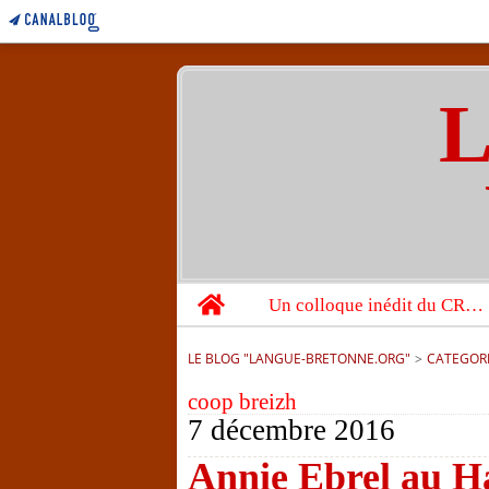
L
Home
Un colloque inédit du CRBC sur les victimes de l’année 1944
LE BLOG "LANGUE-BRETONNE.ORG"
>
CATEGOR
coop breizh
7 décembre 2016
Annie Ebrel au Ha