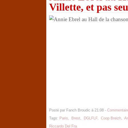
Villette, et pas seu
Posté par Fanch Broudic à 21:08 -
Commentaire
Tags:
Paris
,
Brest
,
DGLFLF
,
Coop Breizh
,
An
Riccardo Del Fra