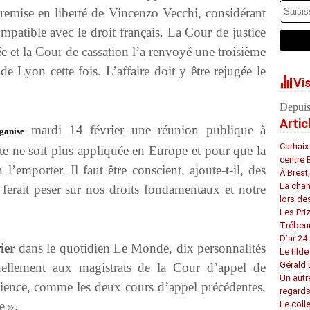
remise en liberté de Vincenzo Vecchi, considérant
ompatible avec le droit français. La Cour de justice
e et la Cour de cassation l’a renvoyé une troisième
de Lyon cette fois. L’affaire doit y être rejugée le
Vi
Depuis
Artic
mardi 14 février une réunion publique à
ganise
Carhaix
te ne soit plus appliquée en Europe et pour que la
centre 
 l’emporter. Il faut être conscient, ajoute-t-il, des
À Brest
La chan
ferait peser sur nos droits fondamentaux et notre
lors de
Les Pri
Trébeu
D’ar 24 
ier
dans le quotidien Le Monde, dix personnalités
Le tilde
Gérald
nellement aux magistrats de la Cour d’appel de
Un autr
cience, comme les deux cours d’appel précédentes,
regard
ie ».
Le coll