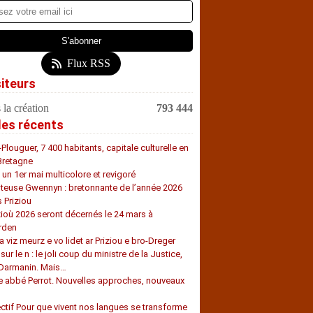
Flux RSS
siteurs
 la création
793 444
les récents
-Plouguer, 7 400 habitants, capitale culturelle en
Bretagne
, un 1er mai multicolore et revigoré
teuse Gwennyn : bretonnante de l’année 2026
s Priziou
zioù 2026 seront décernés le 24 mars à
rden
a viz meurz e vo lidet ar Priziou e bro-Dreger
 sur le n : le joli coup du ministre de la Justice,
 Darmanin. Mais…
e abbé Perrot. Nouvelles approches, nouveaux
s
ectif Pour que vivent nos langues se transforme