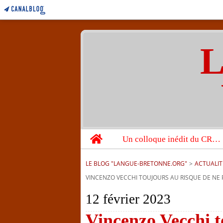
L
Home
Un colloque inédit du CRBC sur les victimes de l’année 1944
LE BLOG "LANGUE-BRETONNE.ORG"
>
ACTUALIT
VINCENZO VECCHI TOUJOURS AU RISQUE DE NE 
12 février 2023
Vincenzo Vecchi t