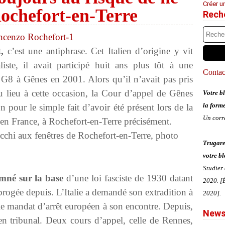
Créer u
Rochefort-en-Terre
Rech
,
c’est une antiphrase. Cet Italien d’origine y vit
iste, il avait participé huit ans plus tôt à une
Contact
 G8 à Gênes en 2001. Alors qu’il n’avait pas pris
u lieu à cette occasion, la Cour d’appel de Gênes
Votre bl
la form
 pour le simple fait d’avoir été présent lors de la
Un corr
ié en France, à Rochefort-en-Terre précisément.
cchi aux fenêtres de Rochefort-en-Terre, photo
Trugare
votre bl
Studier
amné sur la base
d’une loi fasciste de 1930 datant
2020. [É
rogée depuis. L’Italie a demandé son extradition à
2020].
e mandat d’arrêt européen à son encontre. Depuis,
News
l en tribunal. Deux cours d’appel, celle de Rennes,