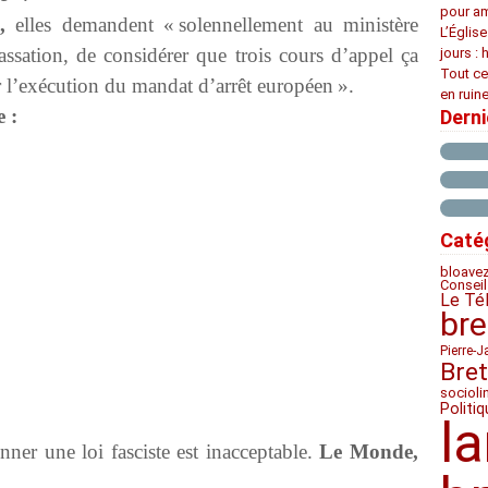
pour am
,
elles demandent « solennellement au ministère
L’Églis
ssation, de considérer que trois cours d’appel ça
jours : 
Tout ce
er l’exécution du mandat d’arrêt européen ».
en ruine
e :
Dern
Caté
bloave
Conseil
Le Té
bre
Pierre-J
Bre
socioli
Politiq
l
nner une loi fasciste est inacceptable.
Le Monde,