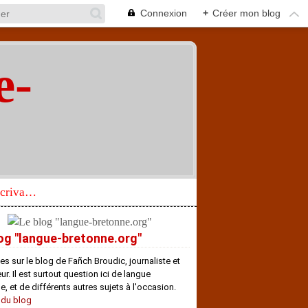
Connexion
+
Créer mon blog
e-
"
Réhabilitation d’un écrivain de langue bretonne aujourd’hui mal connu et méconnu
og "langue-bretonne.org"
es sur le blog de Fañch Broudic, journaliste et
r. Il est surtout question ici de langue
e, et de différents autres sujets à l'occasion.
 du blog