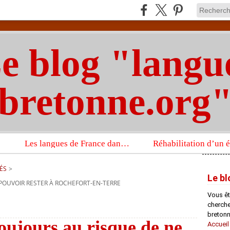
e blog "langu
bretonne.org
Les langues de France dans un imposant ouvrage sur la langue française que publient les Presses universitaires d’Oxford
ÉS
>
Le bl
POUVOIR RESTER À ROCHEFORT-EN-TERRE
Vous êt
chercheu
bretonn
oujours au risque de ne
Accueil