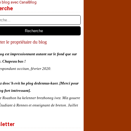
n blog avec CanalBlog
erche
er le propriétaire du blog
og est impressionnant autant sur le fond que sur
e. Chapeau bas !
espondant occitan, février 2020.
z deoc'h evit ho plog dedennus-kaer. [Merci pour
og fort intéressant].
 e Roazhon ha kelenner brezhoneg ivez. Miz gouere
tudiant à Rennes et enseignant de breton. Juillet
letter