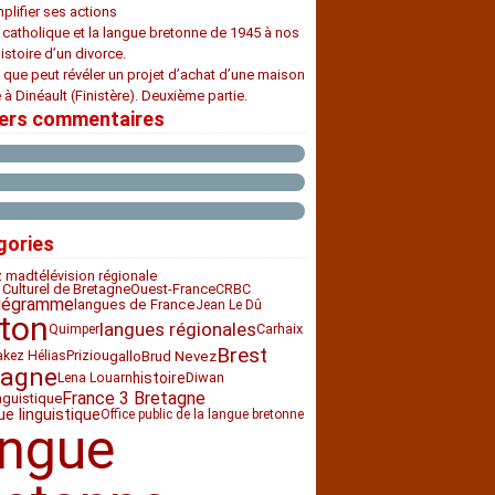
plifier ses actions
e catholique et la langue bretonne de 1945 à nos
histoire d’un divorce.
 que peut révéler un projet d’achat d’une maison
 à Dinéault (Finistère). Deuxième partie.
iers commentaires
gories
z mad
télévision régionale
 Culturel de Bretagne
Ouest-France
CRBC
légramme
langues de France
Jean Le Dû
ton
langues régionales
Carhaix
Quimper
Brest
Priziou
gallo
Brud Nevez
akez Hélias
tagne
histoire
Diwan
Lena Louarn
France 3 Bretagne
nguistique
ue linguistique
Office public de la langue bretonne
angue