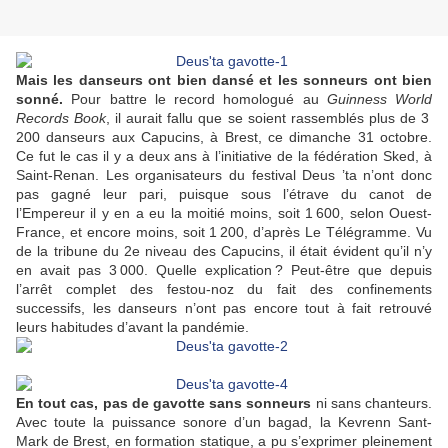
Mais les danseurs ont bien dansé et les sonneurs ont bien
sonné.
Pour battre le record homologué au
Guinness World
Records Book
, il aurait fallu que se soient rassemblés plus de 3
200 danseurs aux Capucins, à Brest, ce dimanche 31 octobre.
Ce fut le cas il y a deux ans à l’initiative de la fédération Sked, à
Saint-Renan. Les organisateurs du festival Deus ’ta n’ont donc
pas gagné leur pari, puisque sous l’étrave du canot de
l’Empereur il y en a eu la moitié moins, soit 1 600, selon Ouest-
France, et encore moins, soit 1 200, d’après Le Télégramme. Vu
de la tribune du 2e niveau des Capucins, il était évident qu’il n’y
en avait pas 3 000. Quelle explication ? Peut-être que depuis
l’arrêt complet des festou-noz du fait des confinements
successifs, les danseurs n’ont pas encore tout à fait retrouvé
leurs habitudes d’avant la pandémie.
En tout cas, pas de gavotte sans sonneurs
ni sans chanteurs.
Avec toute la puissance sonore d’un bagad, la Kevrenn Sant-
Mark de Brest, en formation statique, a pu s’exprimer pleinement