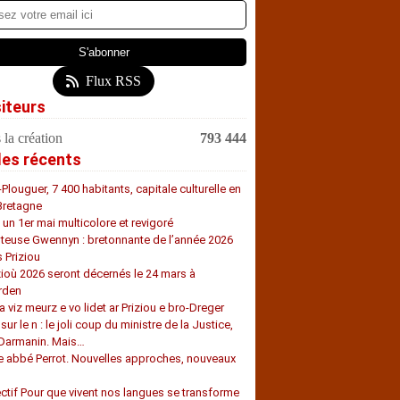
Flux RSS
siteurs
 la création
793 444
les récents
-Plouguer, 7 400 habitants, capitale culturelle en
Bretagne
, un 1er mai multicolore et revigoré
teuse Gwennyn : bretonnante de l’année 2026
s Priziou
zioù 2026 seront décernés le 24 mars à
rden
a viz meurz e vo lidet ar Priziou e bro-Dreger
 sur le n : le joli coup du ministre de la Justice,
 Darmanin. Mais…
e abbé Perrot. Nouvelles approches, nouveaux
s
ectif Pour que vivent nos langues se transforme