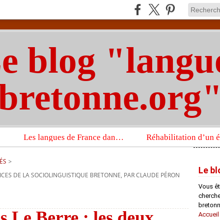
e blog "langu
bretonne.org
Les langues de France dans un imposant ouvrage sur la langue française que publient les Presses universitaires d’Oxford
ÉS
>
Le bl
PLICES DE LA SOCIOLINGUISTIQUE BRETONNE, PAR CLAUDE PÉRON
Vous êt
chercheu
bretonn
s Le Berre : les deux
Accueil