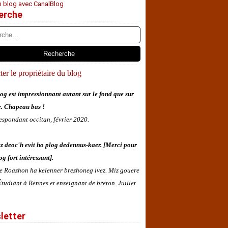
n blog avec CanalBlog
erche
er le propriétaire du blog
og est impressionnant autant sur le fond que sur
e. Chapeau bas !
espondant occitan, février 2020.
z deoc'h evit ho plog dedennus-kaer. [Merci pour
og fort intéressant].
 e Roazhon ha kelenner brezhoneg ivez. Miz gouere
tudiant à Rennes et enseignant de breton. Juillet
letter