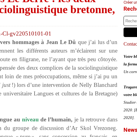
Créer u
ciolinguistique bretonne,
Rech
s divers hommages à Jean Le Dû
que j’ai lus d’un
Contact
nnent les différents auteurs m’éclairent sur une
Votre bl
oute en filigrane, ne l’ayant que très peu côtoyée.
la form
e pensée des deux complices de la sociolinguistique
Un corr
nt loin de mes préoccupations, même si j’ai pu un
 just
!) lors d’une intervention de Nelly Blanchard
Trugare
niversitaire Langues et cultures de la Bretagne)
votre bl
Studier
2020. [É
2020].
langue au
niveau
de l’humain,
je la retrouve dans
n du groupe de discussion d’Ar Skol Vrezoneg.
News
angue « pure », sans concession au français, en