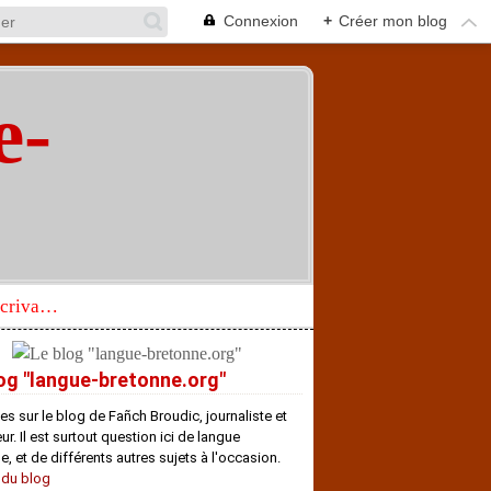
Connexion
+
Créer mon blog
e-
"
Réhabilitation d’un écrivain de langue bretonne aujourd’hui mal connu et méconnu
og "langue-bretonne.org"
es sur le blog de Fañch Broudic, journaliste et
r. Il est surtout question ici de langue
e, et de différents autres sujets à l'occasion.
 du blog