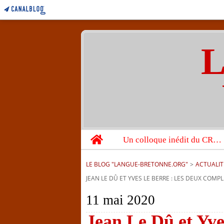
L
Home
Un colloque inédit du CRBC sur les victimes de l’année 1944
LE BLOG "LANGUE-BRETONNE.ORG"
>
ACTUALIT
JEAN LE DÛ ET YVES LE BERRE : LES DEUX COM
11 mai 2020
Jean Le Dû et Yve