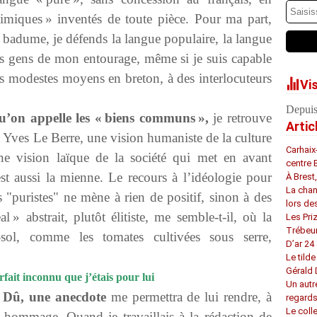
himiques » inventés de toute pièce. Pour ma part,
e badume, je défends la langue populaire, la langue
les gens de mon entourage, même si je suis capable
s modestes moyens en breton, à des interlocuteurs
Vi
Depuis
u’on appelle les « biens communs »,
je retrouve
Artic
Yves Le Berre, une vision humaniste de la culture
Carhaix
e vision laïque de la société qui met en avant
centre 
st aussi la mienne. Le recours à l’idéologie pour
À Brest
La chan
es "puristes" ne mène à rien de positif, sinon à des
lors de
 » abstrait, plutôt élitiste, me semble-t-il, où la
Les Pri
Trébeu
-sol, comme les tomates cultivées sous serre,
D’ar 24 
Le tilde
Gérald
rfait inconnu que j’étais pour lui
Un autr
 Dû, une anecdote
me permettra de lui rendre, à
regard
Le coll
 hommage. Quand je travaillais à la rédaction de