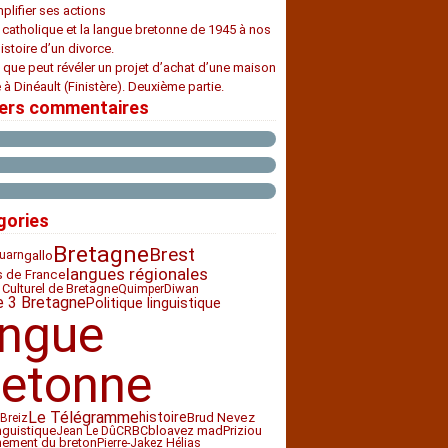
plifier ses actions
e catholique et la langue bretonne de 1945 à nos
histoire d’un divorce.
 que peut révéler un projet d’achat d’une maison
 à Dinéault (Finistère). Deuxième partie.
iers commentaires
gories
Bretagne
Brest
gallo
uarn
langues régionales
s de France
 Culturel de Bretagne
Diwan
Quimper
e 3 Bretagne
Politique linguistique
angue
retonne
Le Télégramme
histoire
Brud Nevez
Breiz
nguistique
CRBC
bloavez mad
Priziou
Jean Le Dû
nement du breton
Pierre-Jakez Hélias