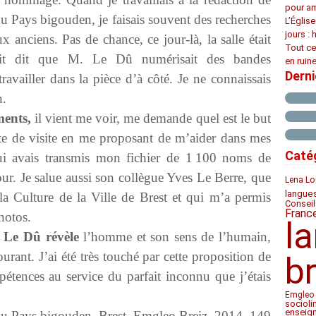
pour am
u Pays bigouden, je faisais souvent des recherches
L’Églis
jours : 
 anciens. Pas de chance, ce jour-là, la salle était
Tout ce
it dit que M. Le Dû numérisait des bandes
en ruine
Dern
ravailler dans la pièce d’à côté. Je ne connaissais
n.
ments,
il vient me voir, me demande quel est le but
rte de visite en me proposant de m’aider dans mes
Caté
 lui avais transmis mon fichier de 1 100 noms de
our. Je salue aussi son collègue Yves Le Berre, que
Lena Lo
langue
 la Culture de la Ville de Brest et qui m’a permis
Conseil
Franc
photos.
l
n Le Dû révèle
l’homme et son sens de l’humain,
ourant. J’ai été très touché par cette proposition de
b
pétences au service du parfait inconnu que j’étais
Emgleo 
socioli
enseig
u Pays bigouden. Brest, Emgleo Breiz, 2014, 149