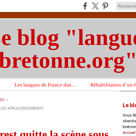
e blog "langu
bretonne.org
Les langues de France dans un imposant ouvrage sur la langue française que publient les Presses universitaires d’Oxford
IES
>
Le bl
S LES APPLAUDISSEMENTS
Vous êt
chercheu
bretonn
est quitte la scène sous
Accueil