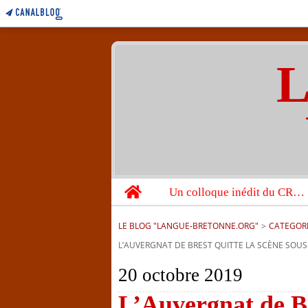
L
Home
Un colloque inédit du CRBC sur les victimes de l’année 1944
LE BLOG "LANGUE-BRETONNE.ORG"
>
CATEGOR
L’AUVERGNAT DE BREST QUITTE LA SCÈNE SOU
20 octobre 2019
L’Auvergnat de Br