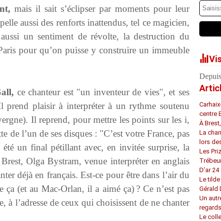
nt,
mais il sait s’éclipser par moments pour leur
appelle aussi des renforts inattendus, tel ce magicien,
 aussi un sentiment de révolte, la destruction du
Paris pour qu’on puisse y construire un immeuble
Vi
Depuis
Artic
all,
ce chanteur est "un inventeur de vies", et ses
Il prend plaisir à interpréter à un rythme soutenu
Carhaix
centre 
rgne). Il reprend, pour mettre les points sur les i,
À Brest
chette de l’un de ses disques : "C’est votre France, pas
La chan
lors de
 été un final pétillant avec, en invitée surprise, la
Les Pri
Brest, Olga Bystram, venue interpréter en anglais
Trébeu
D’ar 24 
anter déjà en français. Est-ce pour être dans l’air du
Le tilde
 ça (et au Mac-Orlan, il a aimé ça) ? Ce n’est pas
Gérald
Un autr
 à l’adresse de ceux qui choisissent de ne chanter
regard
Le coll