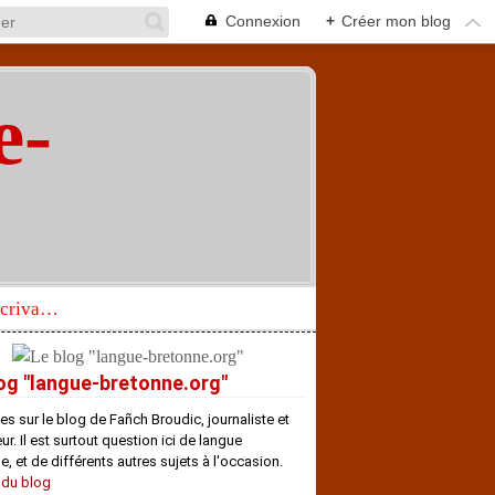
Connexion
+
Créer mon blog
e-
"
Réhabilitation d’un écrivain de langue bretonne aujourd’hui mal connu et méconnu
og "langue-bretonne.org"
es sur le blog de Fañch Broudic, journaliste et
r. Il est surtout question ici de langue
e, et de différents autres sujets à l'occasion.
 du blog