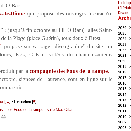
Politiq
Fil' O Bar.
télévis
y-de-Dôme
qui propose des ouvrages à caractère
Diwan
Arch
2026
" :
jusqu’à fin octobre au Fil' O Bar (Halles Saint-
2025
Juil
de la Plage (place Guérin), tous deux à Brest.
2024
Mai
Nov
2023
Avril
Oct
Déc
l
propose sur sa page "discographie" du site, un
2022
Mar
Aoû
Nov
Déc
tours, K7s, CDs et vidéos du chanteur-auteur-
2021
Juil
Oct
Nov
Déc
2020
Mai
Sep
Oct
Nov
Déc
2019
Avril
Aoû
Sep
Oct
Nov
Déc
roduit par la
compagnie des Fous de la rampe.
2018
Mar
Juil
Juil
Sep
Oct
Nov
Nov
2017
Févr
Jui
Jui
Aoû
Sep
Oct
Oct
Déc
ctobre, signées de Laurence, sont en ligne sur le
2016
Janv
Mai
Mai
Juil
Aoû
Sep
Sep
Nov
Déc
 compagnie.
2015
Avril
Avril
Jui
Juil
Aoû
Aoû
Oct
Nov
Déc
2014
Mar
Mar
Mai
Jui
Jui
Juil
Sep
Oct
Oct
Déc
2013
Févr
Févr
Avril
Mai
Mai
Jui
Aoû
Aoû
Sep
Nov
Déc
s [
…
]
- Permalien [
#
]
2012
Janv
Janv
Mar
Avril
Avril
Mai
Jui
Juil
Aoû
Oct
Nov
Déc
is
,
Les Fous de la rampe
,
salle Mac Orlan
2011
Févr
Mar
Mar
Mar
Mai
Jui
Juil
Sep
Oct
Oct
Déc
2010
Janv
Févr
Févr
Févr
Avril
Mai
Jui
Aoû
Sep
Sep
Nov
Déc
2009
Janv
Janv
Janv
Mar
Mar
Mai
Juil
Aoû
Aoû
Oct
Nov
Déc
2008
Févr
Févr
Févr
Mai
Juil
Juil
Sep
Oct
Nov
Déc