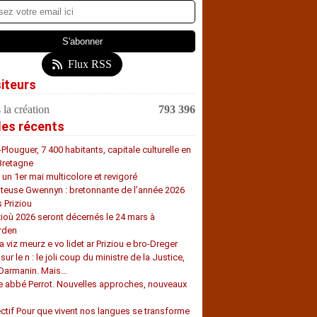
Flux RSS
siteurs
 la création
793 396
les récents
-Plouguer, 7 400 habitants, capitale culturelle en
Bretagne
, un 1er mai multicolore et revigoré
teuse Gwennyn : bretonnante de l’année 2026
s Priziou
zioù 2026 seront décernés le 24 mars à
rden
a viz meurz e vo lidet ar Priziou e bro-Dreger
 sur le n : le joli coup du ministre de la Justice,
 Darmanin. Mais…
e abbé Perrot. Nouvelles approches, nouveaux
s
ectif Pour que vivent nos langues se transforme