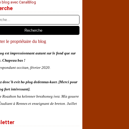
n blog avec CanalBlog
erche
er le propriétaire du blog
og est impressionnant autant sur le fond que sur
e. Chapeau bas !
espondant occitan, février 2020.
z deoc'h evit ho plog dedennus-kaer. [Merci pour
og fort intéressant].
 e Roazhon ha kelenner brezhoneg ivez. Miz gouere
tudiant à Rennes et enseignant de breton. Juillet
letter