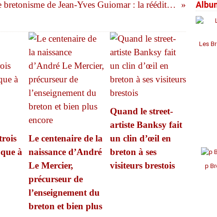
Le bretonisme de Jean-Yves Guiomar : la réédition d’un ouvrage majeur sur les historiens bretons du XIXe siècle
Albu
Janv
Janv
Janv
Avril
Jui
Jui
Aoû
Sep
Oct
Nov
Déc
Mar
Mai
Mai
Juil
Aoû
Sep
Oct
Nov
Févr
Avril
Avril
Jui
Juil
Aoû
Aoû
Oct
Janv
Mar
Mar
Mai
Jui
Juil
Juil
Sep
Févr
Févr
Avril
Mai
Mai
Jui
Aoû
Les Br
Janv
Janv
Mar
Avril
Avril
Mai
Févr
Mar
Mar
Avril
Janv
Févr
Févr
Mar
Janv
Janv
Févr
Janv
Quand le street-
artiste Banksy fait
trois
Le centenaire de la
un clin d’œil en
oque à
naissance d’André
breton à ses
Le Mercier,
visiteurs brestois
p Br
précurseur de
l’enseignement du
breton et bien plus