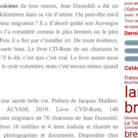
pour am
siciens
de bon renom, Jean Dussoleil a été un
L’Églis
kilomètres dans sa vie d’artiste. Ou peut-être est-il
jours : 
Tout ce
teur migrateur ? Il a d’abord quitté son Auvergne
en ruine
 on l’a considéré comme le plus brestois ou le plus
Dern
uis il a fini par s’installer ici. De toute évidence,
e chante bien. Le livre CD-Rom de ses chansons le
 le dit, c’est que c’est vrai. Le livre assure aussi
n le croit volontiers, mais c’est encore mieux quand
Caté
Franc
Brud N
l
une sacrée belle vie. Préface de Jacques Mailhot.
b
tions ACVAM, 2019. Livre CVD-Rom, 140
xtes originaux de 76 chansons de Jean Dussoleil.
bloave
Le Té
 16 inédites et 4 titres traduits et chantés en
Conseil
bre
4 photographies et documents. Disponible chez