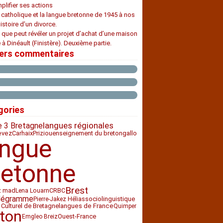
plifier ses actions
e catholique et la langue bretonne de 1945 à nos
histoire d’un divorce.
 que peut révéler un projet d’achat d’une maison
 à Dinéault (Finistère). Deuxième partie.
iers commentaires
gories
langues régionales
e 3 Bretagne
Carhaix
Priziou
enseignement du breton
evez
gallo
angue
retonne
Brest
z mad
CRBC
Lena Louarn
légramme
sociolinguistique
Pierre-Jakez Hélias
 Culturel de Bretagne
langues de France
Quimper
ton
Ouest-France
Emgleo Breiz