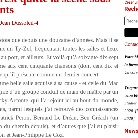
Créer u
nts
Rech
tois
que depuis une douzaine d’années. Mais il se
Contact
me un Ty-Zef, fréquentant toutes les salles et lieux
 au port, et ailleurs. Et voilà qu’à soixante-dix-sept
Votre bl
la form
homme aux cent cinquante chansons (dont cent dix et
Un corr
ce qu’il présente comme un dernier concert.
ne belle salle acquise à sa cause - et celle du Mac
Trugare
gnie d’un groupe conduit de main de maître par un
votre bl
acky Arconte, qui l’a rejoint ici au bout du monde,
Studier
nts, parmi lesquels j’ai retrouvé des connaissances
2020. [É
Patrick Péron, Bernard Le Dréau, Ben Créach (un
2020].
n du chemin depuis), et d’autres que j’ai eu plaisir
News
on et Jean-Philippe Le Coz.