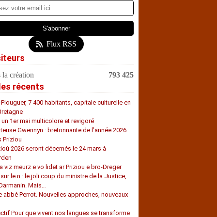
Flux RSS
siteurs
 la création
793 425
les récents
-Plouguer, 7 400 habitants, capitale culturelle en
Bretagne
, un 1er mai multicolore et revigoré
teuse Gwennyn : bretonnante de l’année 2026
s Priziou
zioù 2026 seront décernés le 24 mars à
rden
a viz meurz e vo lidet ar Priziou e bro-Dreger
 sur le n : le joli coup du ministre de la Justice,
 Darmanin. Mais…
e abbé Perrot. Nouvelles approches, nouveaux
s
ectif Pour que vivent nos langues se transforme