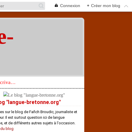
Connexion
+
Créer mon blog
e-
"
Réhabilitation d’un écrivain de langue bretonne aujourd’hui mal connu et méconnu
og "langue-bretonne.org"
es sur le blog de Fañch Broudic, journaliste et
r. Il est surtout question ici de langue
e, et de différents autres sujets à l'occasion.
 du blog