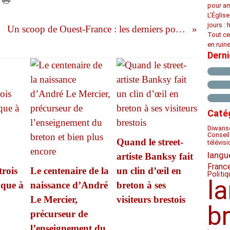
pour am
L’Églis
jours : 
Un scoop de Ouest-France : les derniers poèmes de Pierre-Jakez Hélias
Tout ce
en ruine
Dern
Caté
Diwan
s
Conseil
Quand le street-
télévis
langu
artiste Banksy fait
Franc
trois
Le centenaire de la
un clin d’œil en
Politiq
l
oque à
naissance d’André
breton à ses
Le Mercier,
visiteurs brestois
b
précurseur de
l’enseignement du