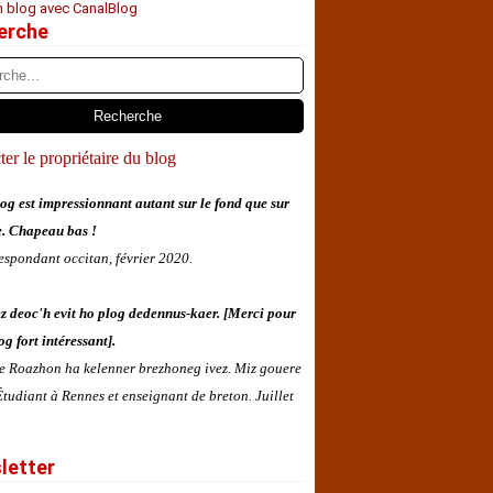
n blog avec CanalBlog
erche
er le propriétaire du blog
og est impressionnant autant sur le fond que sur
e. Chapeau bas !
espondant occitan, février 2020.
z deoc'h evit ho plog dedennus-kaer. [Merci pour
og fort intéressant].
 e Roazhon ha kelenner brezhoneg ivez. Miz gouere
tudiant à Rennes et enseignant de breton. Juillet
letter