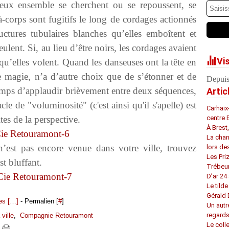
 deux ensemble se cherchent ou se repoussent, se
-à-corps sont fugitifs le long de cordages actionnés
ctures tubulaires blanches qu’elles emboîtent et
ulent. Si, au lieu d’être noirs, les cordages avaient
Vi
 qu’elles volent. Quand les danseuses ont la tête en
e magie, n’a d’autre choix que de s’étonner et de
Depuis
e temps d’applaudir brièvement entre deux séquences,
Artic
cle de "voluminosité" (c'est ainsi qu'il s'apelle) est
Carhaix
tes de la perspective.
centre 
À Brest
La chan
’est pas encore venue dans votre ville, trouvez
lors de
Les Pri
t bluffant.
Trébeu
D’ar 24 
Le tilde
Gérald
s [
…
]
- Permalien [
#
]
Un autr
regard
 ville
,
Compagnie Retouramont
Le coll