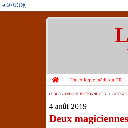
L
Home
Un colloque inédit du CRBC sur les victimes de l’année 1944
LE BLOG "LANGUE-BRETONNE.ORG"
>
CATEGOR
4 août 2019
Deux magiciennes 