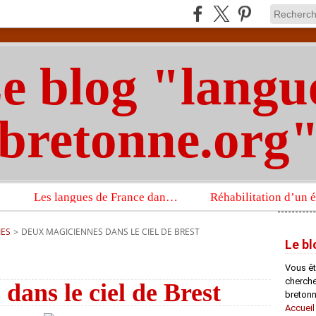
e blog "langu
bretonne.org
Les langues de France dans un imposant ouvrage sur la langue française que publient les Presses universitaires d’Oxford
IES
>
DEUX MAGICIENNES DANS LE CIEL DE BREST
Le bl
Vous êt
chercheu
dans le ciel de Brest
bretonn
Accueil