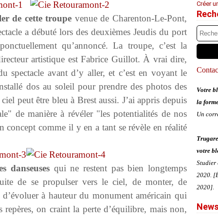
Créer u
Rech
ler de cette troupe
venue de Charenton-Le-Pont,
ectacle a débuté lors des deuxièmes Jeudis du port
ponctuellement qu’annoncé. La troupe, c’est la
cteur artistique est Fabrice Guillot. À vrai dire,
Contact
u spectacle avant d’y aller, et c’est en voyant le
installé dos au soleil pour prendre des photos des
Votre bl
 ciel peut être bleu à Brest aussi. J’ai appris depuis
la form
ale" de manière à révéler "les potentialités de nos
Un corr
un concept comme il y en a tant se révèle en réalité
Trugare
votre bl
Studier
es danseuses
qui ne restent pas bien longtemps
2020. [É
uite de se propulser vers le ciel, de monter, de
2020].
et d’évoluer à hauteur du monument américain qui
News
 repères, on craint la perte d’équilibre, mais non,