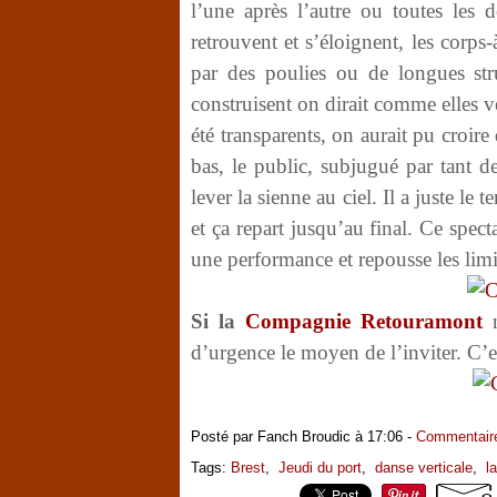
l’une après l’autre ou toutes les
retrouvent et s’éloignent, les corps
par des poulies ou de longues stru
construisent on dirait comme elles ve
été transparents, on aurait pu croire
bas, le public, subjugué par tant d
lever la sienne au ciel. Il a juste l
et ça repart jusqu’au final. Ce specta
une performance et repousse les limi
Si la
Compagnie Retouramont
n
d’urgence le moyen de l’inviter. C’es
Posté par Fanch Broudic à 17:06 -
Commentaire
Tags:
Brest
,
Jeudi du port
,
danse verticale
,
la