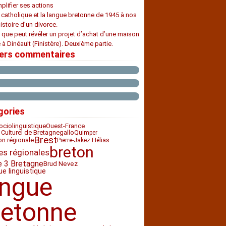
plifier ses actions
e catholique et la langue bretonne de 1945 à nos
histoire d’un divorce.
 que peut révéler un projet d’achat d’une maison
 à Dinéault (Finistère). Deuxième partie.
iers commentaires
gories
ociolinguistique
Ouest-France
 Culturel de Bretagne
gallo
Quimper
Brest
ion régionale
Pierre-Jakez Hélias
breton
es régionales
e 3 Bretagne
Brud Nevez
ue linguistique
angue
retonne