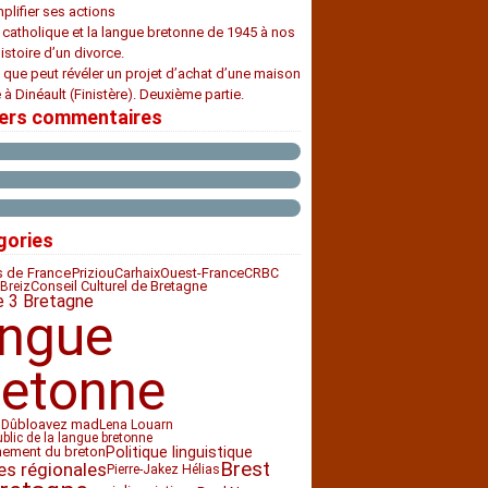
plifier ses actions
e catholique et la langue bretonne de 1945 à nos
histoire d’un divorce.
 que peut révéler un projet d’achat d’une maison
 à Dinéault (Finistère). Deuxième partie.
iers commentaires
gories
Priziou
Carhaix
Ouest-France
CRBC
s de France
Conseil Culturel de Bretagne
Breiz
e 3 Bretagne
angue
retonne
bloavez mad
 Dû
Lena Louarn
ublic de la langue bretonne
nement du breton
Politique linguistique
Brest
es régionales
Pierre-Jakez Hélias