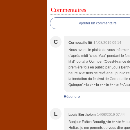
Commentaires
Ajouter un commentaire
C
Cornouaille litt
14/08/2019 09:14
Nous avons le plaisir de vous informer q
d'après-midi "chez Max" pendant le fes
lit d'hôpital à Quimper (Ouest-France du
première fois en public par Louis Berth
heureux et fiers de révéler au public 
la fondation du festival de Cornouaille e
Quimper".<br /> <br /> <br /> <br /> Ass
Répondre
L
Louis Bertholom
14/08/2019 07:44
Bonjour Fañch Broudig,<br /> <br /> a
Hélias, je me permets de vous dire que,