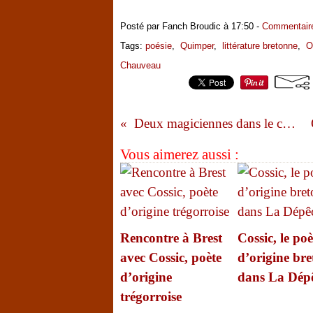
Posté par Fanch Broudic à 17:50 -
Commentaire
Tags:
poésie
,
Quimper
,
littérature bretonne
,
O
Chauveau
Deux magiciennes dans le ciel de Brest
Vous aimerez aussi :
Rencontre à Brest
Cossic, le poè
avec Cossic, poète
d’origine bre
d’origine
dans La Dép
trégorroise