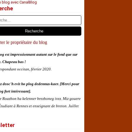
n blog avec CanalBlog
erche
er le propriétaire du blog
og est impressionnant autant sur le fond que sur
e. Chapeau bas !
espondant occitan, février 2020.
z deoc'h evit ho plog dedennus-kaer. [Merci pour
og fort intéressant].
 e Roazhon ha kelenner brezhoneg ivez. Miz gouere
tudiant à Rennes et enseignant de breton. Juillet
letter