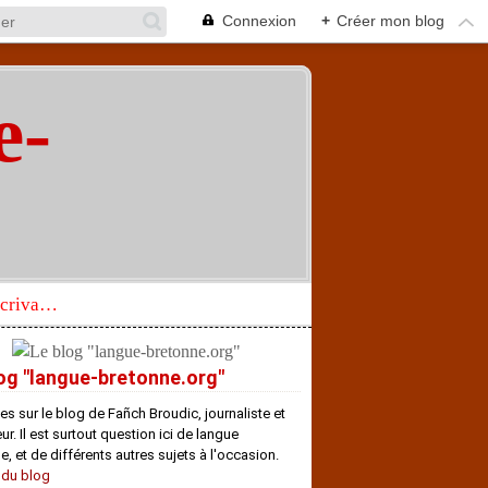
Connexion
+
Créer mon blog
e-
"
Réhabilitation d’un écrivain de langue bretonne aujourd’hui mal connu et méconnu
og "langue-bretonne.org"
es sur le blog de Fañch Broudic, journaliste et
r. Il est surtout question ici de langue
e, et de différents autres sujets à l'occasion.
 du blog