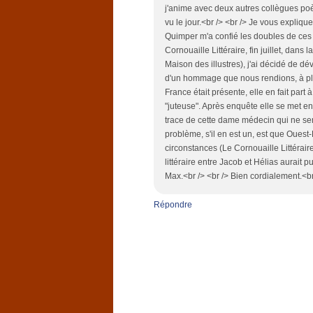
j'anime avec deux autres collègues poè
vu le jour.<br /> <br /> Je vous expliqu
Quimper m'a confié les doubles de ces t
Cornouaille Littéraire, fin juillet, dan
Maison des illustres), j'ai décidé de dé
d'un hommage que nous rendions, à pl
France était présente, elle en fait part
"juteuse". Après enquête elle se met en 
trace de cette dame médecin qui ne sem
problème, s'il en est un, est que Ouest-
circonstances (Le Cornouaille Littéraire
littéraire entre Jacob et Hélias aurait
Max.<br /> <br /> Bien cordialement.<b
Répondre