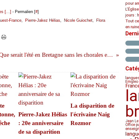
pour am
L’Églis
s [
…
]
- Permalien [
#
]
jours : 
uest-France
,
Pierre-Jakez Hélias
,
Nicole Guiochet
,
Flora
Tout ce
en ruine
Dern
Que serait l'été en Bretagne sans les chorales et les bagadou ?
Caté
langue
Emgleo 
Franc
l
te
La disparition de
b
tonne,
Pierre-Jakez Hélias
l'écrivaine Naig
Jean Le
êche
: 20e anniversaire
Rozmor
Office p
enseig
de sa disparition
langu