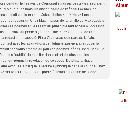
tes pendant le Festival de Cornouaille, jamais ces textes n'auraient
Albu
Janv
Janv
Janv
Avril
Jui
Jui
Aoû
Sep
Oct
Nov
Déc
e: il y a quelques mois, un ancien cadre de l'hôpital Laénnec de
Mar
Mai
Mai
Juil
Aoû
Sep
Oct
Nov
extes écrits de la main de Jakez-Hélias.<br /> <br /> Lors du
Févr
Avril
Avril
Jui
Juil
Aoû
Aoû
Oct
s la cour du restaurant Chez Max (maison de la famille de Max Jacob et
Janv
Mar
Mar
Mai
Jui
Juil
Juil
Sep
voiler ces poèmes en les lisant au public présent et cela à l'occasion
Févr
Févr
Avril
Mai
Mai
Jui
Aoû
Les Br
Janv
Janv
Mar
Avril
Avril
Mai
usieurs voix, au poète bigouden. Une correspondante de Ouest-
Févr
Mar
Mar
Avril
 à sa rédaction et, aussitôt Flora Chauveau s'empare de l'affaire
Janv
Févr
Févr
Mar
contact avec les ayant-droits de Hélias et parvient à retrouver la
Janv
Janv
Févr
blait pas vouloir mettre au jour ces poèmes inédits.<br /> <br /> Le
Janv
France a "oublié" de me citer dans cet article ainsi que les
) qui ont permis la révélation de ce scoop. De plus, la filiation
 pu être évoquée ainsi que la lecture symbolique dans la cour de Chez
r /> <br /> Louis Bertholom, poète, écrivain et homme de scène.
p Br