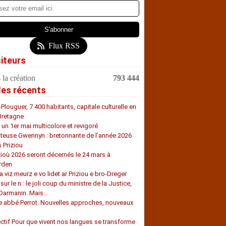
Flux RSS
siteurs
 la création
793 444
les récents
-Plouguer, 7 400 habitants, capitale culturelle en
Bretagne
, un 1er mai multicolore et revigoré
teuse Gwennyn : bretonnante de l’année 2026
s Priziou
zioù 2026 seront décernés le 24 mars à
rden
a viz meurz e vo lidet ar Priziou e bro-Dreger
 sur le n : le joli coup du ministre de la Justice,
 Darmanin. Mais…
e abbé Perrot. Nouvelles approches, nouveaux
s
ectif Pour que vivent nos langues se transforme