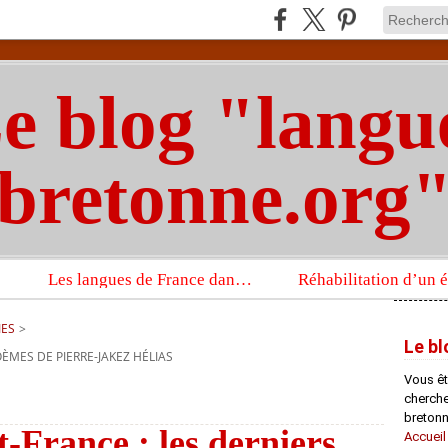
e blog "langu
bretonne.org
Les langues de France dans un imposant ouvrage sur la langue française que publient les Presses universitaires d’Oxford
IES
>
Le bl
ÈMES DE PIERRE-JAKEZ HÉLIAS
Vous êt
chercheu
bretonn
-France : les derniers
Accueil