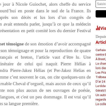
 le jour à Nicole Guiochet, alors cheffe du service
jourd’hui en poste dans le sud de la France. Ils
 après son décès et lus lors d’un congrès de
n avait entendu parler, jusqu’à ce que la médecin
Vi
résentation en petit comité lors du dernier Festival
Depuis
Artic
het témoigne
de son émotion d’avoir accompagné
 son témoignage et pour la reproduction de quatre
Carhaix
centre 
nçais et breton, l’article vaut d’être lu. Une
À Brest
itinéraire de celui qui naquit Pierre Hélias à
La chan
lors de
dra Pierre-Jakez Hélias (et Per-Jakez Helias en
Les Pri
omme c’est souvent le cas, on cite quelques-uns de
Trébeu
D’ar 24 
tournable Cheval d’orgueil, mais aucun de ceux qu’il
Le tilde
nte non plus aucun de ses ouvrages de poésie,
Gérald
Un autr
 langues, et c'est un peu dommage.
Il est vrai qu’il
regard
ns sa langue première.
Le coll