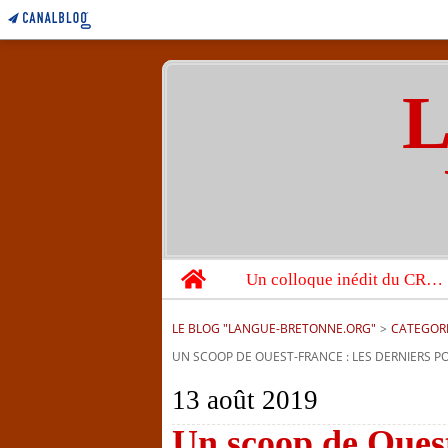
L
Home
Un colloque inédit du CRBC sur les victimes de l’année 1944
LE BLOG "LANGUE-BRETONNE.ORG"
>
CATEGOR
UN SCOOP DE OUEST-FRANCE : LES DERNIERS PO
13 août 2019
Un scoop de Ouest