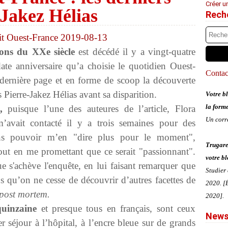
Créer u
Jakez Hélias
Rech
tons du XXe siècle
est décédé il y a vingt-quatre
ate anniversaire qu’a choisie le quotidien Ouest-
Contact
dernière page et en forme de scoop la découverte
 Pierre-Jakez Hélias avant sa disparition.
Votre bl
la form
,
puisque l’une des auteures de l’article, Flora
Un corr
vait contacté il y a trois semaines pour des
ans pouvoir m’en "dire plus pour le moment",
Trugare
out en me promettant que ce serait "passionnant".
votre bl
e s'achève l'enquête,
en lui faisant remarquer que
Studier
ns qu’on ne cesse de découvrir d’autres facettes de
2020. [É
post mortem.
2020].
quinzaine
et presque tous en français, sont ceux
News
er séjour à l’hôpital, à l’encre bleue sur de grands