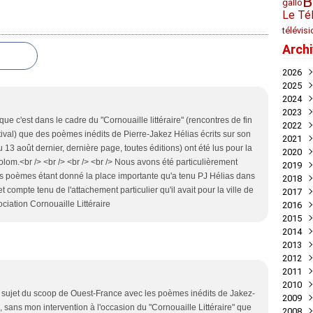
B
gallo
Le Té
télévis
Arch
2026
2025
Juil
2024
Mai
Nov
2023
Avril
Oct
Déc
ue c'est dans le cadre du "Cornouaille littéraire" (rencontres de fin
2022
Mar
Aoû
Nov
Déc
tival) que des poèmes inédits de Pierre-Jakez Hélias écrits sur son
2021
Juil
Oct
Nov
Déc
 13 août dernier, dernière page, toutes éditions) ont été lus pour la
2020
Mai
Sep
Oct
Nov
Déc
olom.<br /> <br /> <br /> <br /> Nous avons été particulièrement
2019
Avril
Aoû
Sep
Oct
Nov
Déc
ces poèmes étant donné la place importante qu'a tenu PJ Hélias dans
2018
Mar
Juil
Juil
Sep
Oct
Nov
Nov
t compte tenu de l'attachement particulier qu'il avait pour la ville de
2017
Févr
Jui
Jui
Aoû
Sep
Oct
Oct
Déc
ociation Cornouaille Littéraire
2016
Janv
Mai
Mai
Juil
Aoû
Sep
Sep
Nov
Déc
2015
Avril
Avril
Jui
Juil
Aoû
Aoû
Oct
Nov
Déc
2014
Mar
Mar
Mai
Jui
Jui
Juil
Sep
Oct
Oct
Déc
2013
Févr
Févr
Avril
Mai
Mai
Jui
Aoû
Aoû
Sep
Nov
Déc
2012
Janv
Janv
Mar
Avril
Avril
Mai
Jui
Juil
Aoû
Oct
Nov
Déc
2011
Févr
Mar
Mar
Mar
Mai
Jui
Juil
Sep
Oct
Oct
Déc
2010
Janv
Févr
Févr
Févr
Avril
Mai
Jui
Aoû
Sep
Sep
Nov
Déc
u sujet du scoop de Ouest-France avec les poèmes inédits de Jakez-
2009
Janv
Janv
Janv
Mar
Mar
Mai
Juil
Aoû
Aoû
Oct
Nov
Déc
 sans mon intervention à l'occasion du "Cornouaille Littéraire" que
2008
Févr
Févr
Févr
Mai
Juil
Juil
Sep
Oct
Nov
Déc