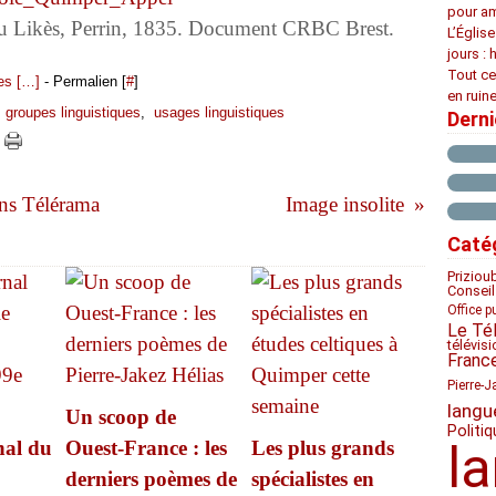
pour am
ou Likès, Perrin, 1835. Document CRBC Brest.
L’Églis
jours : 
Tout ce
s [
…
]
- Permalien [
#
]
en ruine
,
groupes linguistiques
,
usages linguistiques
Dern
ns Télérama
Image insolite
Caté
Priziou
Conseil
Office p
Le Té
télévis
Franc
Pierre-J
langu
Un scoop de
Politiq
nal du
Ouest-France : les
Les plus grands
l
derniers poèmes de
spécialistes en