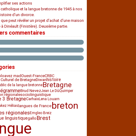
plifier ses actions
e catholique et la langue bretonne de 1945 à nos
histoire d’un divorce.
 que peut révéler un projet d’achat d’une maison
 à Dinéault (Finistère). Deuxième partie.
iers commentaires
gories
bloavez mad
Ouest-France
CRBC
histoire
 Culturel de Bretagne
Diwan
Bretagne
ublic de la langue bretonne
légramme
Brud Nevez
Jean Le Dû
Quimper
ion régionale
sociolinguistique
e 3 Bretagne
Carhaix
Lena Louarn
breton
langues de France
akez Hélias
es régionales
Emgleo Breiz
Brest
ue linguistique
gallo
angue