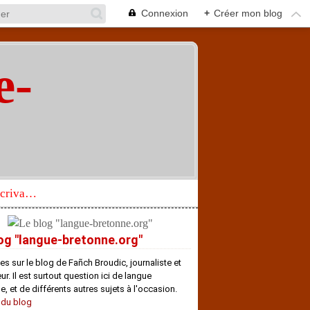
Connexion
+
Créer mon blog
e-
"
Réhabilitation d’un écrivain de langue bretonne aujourd’hui mal connu et méconnu
og "langue-bretonne.org"
es sur le blog de Fañch Broudic, journaliste et
r. Il est surtout question ici de langue
e, et de différents autres sujets à l'occasion.
 du blog