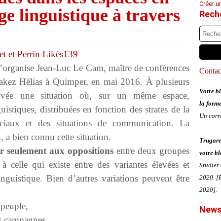
Créer u
ge linguistique à travers
Rech
organise Jean-Luc Le Cam, maître de conférences
Contact
Jakez Hélias à Quimper, en mai 2016. À plusieurs
Votre bl
trouvée une situation où, sur un même espace,
la form
uistiques, distribuées en fonction des strates de la
Un corr
ociaux et des situations de communication. La
, a bien connu cette situation.
Trugare
ser seulement aux oppositions
entre deux groupes
votre bl
à celle qui existe entre des variantes élevées et
Studier
guistique. Bien d’autres variations peuvent être
2020. [É
2020].
 peuple,
News
es campagnes,