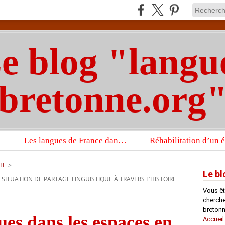
e blog "langu
bretonne.org
Les langues de France dans un imposant ouvrage sur la langue française que publient les Presses universitaires d’Oxford
HE
>
Le bl
 SITUATION DE PARTAGE LINGUISTIQUE À TRAVERS L’HISTOIRE
Vous êt
chercheu
bretonn
gues dans les espaces en
Accueil