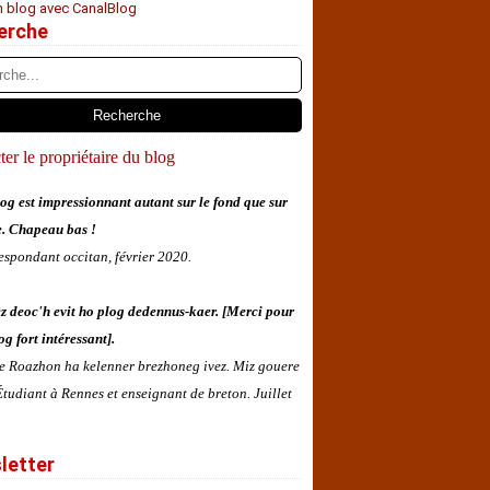
n blog avec CanalBlog
erche
er le propriétaire du blog
og est impressionnant autant sur le fond que sur
e. Chapeau bas !
espondant occitan, février 2020.
z deoc'h evit ho plog dedennus-kaer. [Merci pour
og fort intéressant].
 e Roazhon ha kelenner brezhoneg ivez. Miz gouere
tudiant à Rennes et enseignant de breton. Juillet
letter