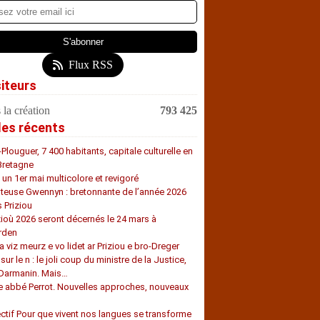
Flux RSS
siteurs
 la création
793 425
les récents
-Plouguer, 7 400 habitants, capitale culturelle en
Bretagne
, un 1er mai multicolore et revigoré
teuse Gwennyn : bretonnante de l’année 2026
s Priziou
zioù 2026 seront décernés le 24 mars à
rden
a viz meurz e vo lidet ar Priziou e bro-Dreger
 sur le n : le joli coup du ministre de la Justice,
 Darmanin. Mais…
e abbé Perrot. Nouvelles approches, nouveaux
s
ectif Pour que vivent nos langues se transforme