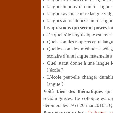
langue du pouvoir contre langue 
langue savante contre langue vulg
langues autochtones contre langue
Les questions qui seront posées
lor
De quel rôle linguistique est invest
Quels sont les rapports entre langue
Quelles sont les méthodes péda
scolaire d’une langue maternelle à 
Quel statut donne à une langue le
l’école ?
L’école peut-elle changer durabl
langue ?
Voilà bien des thématiques
qui 
sociolinguistes. Le colloque est 
déroulera les 19 et 20 mai 2016 à 
Pour en savoir plus :
Colloque__c