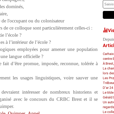
des dominés,
aire,
 de l'occupant ou du colonisateur
s de ce colloque sont particulièrement celles-ci :
Vi
ie l’école ?
Depuis
s à l’intérieur de l’école ?
Artic
gogiques employées pour amener une population
Carhaix
une langue officielle ?
centre 
 fait d’être promue, imposée, reconnue, tolérée à
À Brest
La chan
lors de
ement les usages linguistiques, voire sauver une
Les Pri
Trébeu
D’ar 24 
devraient intéresser de nombreux historiens et
Le tilde
Gérald
organisé avec le concours du CRBC Brest et il se
Un autr
Quimper.
regard
Le coll
ole_Quimper_Appel