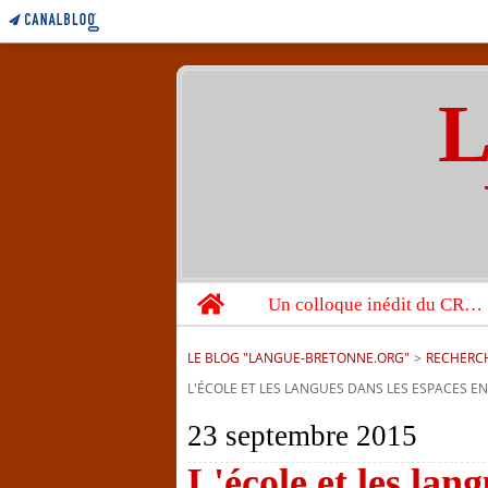
L
Home
Un colloque inédit du CRBC sur les victimes de l’année 1944
LE BLOG "LANGUE-BRETONNE.ORG"
>
RECHERC
L'ÉCOLE ET LES LANGUES DANS LES ESPACES EN
23 septembre 2015
L'école et les lan