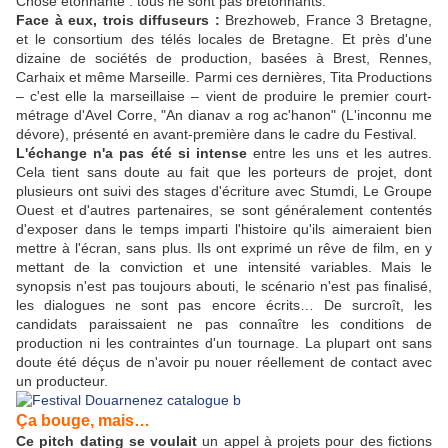
Chose étonnante : tous ne sont pas bretonnants.
Face à eux, trois diffuseurs :
Brezhoweb, France 3 Bretagne,
et le consortium des télés locales de Bretagne. Et près d'une
dizaine de sociétés de production, basées à Brest, Rennes,
Carhaix et même Marseille. Parmi ces dernières, Tita Productions
– c'est elle la marseillaise – vient de produire le premier court-
métrage d'Avel Corre, "An dianav a rog ac'hanon" (L'inconnu me
dévore), présenté en avant-première dans le cadre du Festival.
L'échange n'a pas été si intense
entre les uns et les autres.
Cela tient sans doute au fait que les porteurs de projet, dont
plusieurs ont suivi des stages d'écriture avec Stumdi, Le Groupe
Ouest et d'autres partenaires, se sont généralement contentés
d'exposer dans le temps imparti l'histoire qu'ils aimeraient bien
mettre à l'écran, sans plus. Ils ont exprimé un rêve de film, en y
mettant de la conviction et une intensité variables. Mais le
synopsis n'est pas toujours abouti, le scénario n'est pas finalisé,
les dialogues ne sont pas encore écrits… De surcroît, les
candidats paraissaient ne pas connaître les conditions de
production ni les contraintes d'un tournage. La plupart ont sans
doute été déçus de n'avoir pu nouer réellement de contact avec
un producteur.
Ça bouge, mais…
Ce pitch dating se voulait
un appel à projets pour des fictions