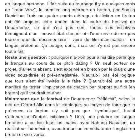
en langue bretonne. Il fait suite au tournage il y a quelques mois
de "Lann Vraz", le premier long-métrage en breton, par Soazig
Daniellou. Trois ou quatre courts-métrages de fiction en breton
ont été projetés cette année dans le cadre du Festival de
Douarnenez, ce qui n'est pas rien. Toutes ces initiatives
témoignent d'un nouvel état d'esprit et d'une envie de ne pas
tourner que du documentaire - voire du film d'animation - en
langue bretonne. Ça bouge, donc, mais on n'y est pas encore
tout à fait.
Reste une question :
pourquoi n'a-t-on pour ainsi dire parlé que
le français au cours de ce pitch dating ? Un seul porteur de
projet, d'ailleurs absent, s'est exprimé en breton par le biais d'une
vidéo sous-titrée et pré-enregistrée. N'aurait-il pas été logique
que tous aient été invités à le faire ? Ç'aurait été une autre
manière de tester l'implication de chacun par rapport au film [en
breton] qu'il voudrait tourner.
Maintenant que le festival
de Douarnenez "réfléchit", selon le
mot de Gérard Alle dans le catalogue, au moyen de faire que la
présence du breton n'y soit pas que "symbolique", faut-il
s'attendre à d'autres initiatives ? Déjà, une palabre en langue
bretonne a eu lieu tous les matins avec Rahung Nasution, un
réalisateur indonésien, avec traduction immédiate de l'anglais en
breton et vice-versa.