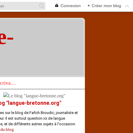
Connexion
+
Créer mon blog
e-
"
Réhabilitation d’un écrivain de langue bretonne aujourd’hui mal connu et méconnu
og "langue-bretonne.org"
es sur le blog de Fañch Broudic, journaliste et
r. Il est surtout question ici de langue
e, et de différents autres sujets à l'occasion.
 du blog