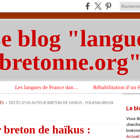
e blog "langu
bretonne.org
Les langues de France dans un imposant ouvrage sur la langue française que publient les Presses universitaires d’Oxford
ÉS
>
DÉCÈS D’UN AUTEUR BRETON DE HAÏKUS : YOUENN BRUSK
Le bl
Vous êt
chercheu
 breton de haïkus :
bretonn
Accueil