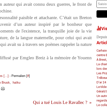
n auteur qui avait connu deux guerres, le front de
ochine.
nnalité paisible et attachante. C’était un Breton
uvenir d’un auteur inspiré par le bonheur que
Vi
ments de l'existence, la tranquille joie de la vie
Depuis
ture, de la langue maternelle, pour celui qui avait
Artic
 qui avait su à travers ses poèmes rappeler la nature
Carhaix
centre 
diffusé par Emgleo Breiz à la mémoire de Youenn
À Brest
La chan
lors de
Les Pri
s [
…
]
- Permalien [
#
]
Trébeu
D’ar 24 
n Brusk
,
haïku
Le tilde
Gérald
Un autr
regard
Qui a tué Louis Le Ravallec ?
Le coll