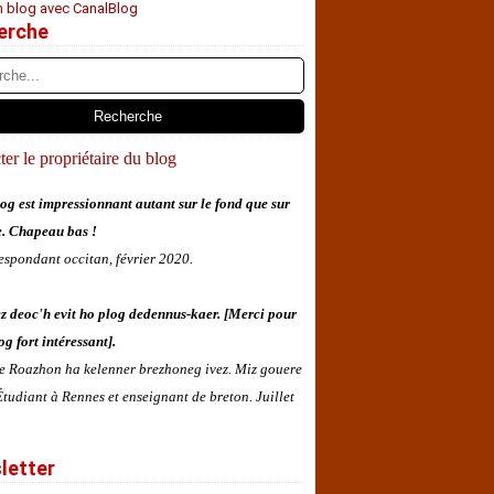
n blog avec CanalBlog
erche
er le propriétaire du blog
og est impressionnant autant sur le fond que sur
e. Chapeau bas !
espondant occitan, février 2020.
z deoc'h evit ho plog dedennus-kaer. [Merci pour
og fort intéressant].
 e Roazhon ha kelenner brezhoneg ivez. Miz gouere
tudiant à Rennes et enseignant de breton. Juillet
letter