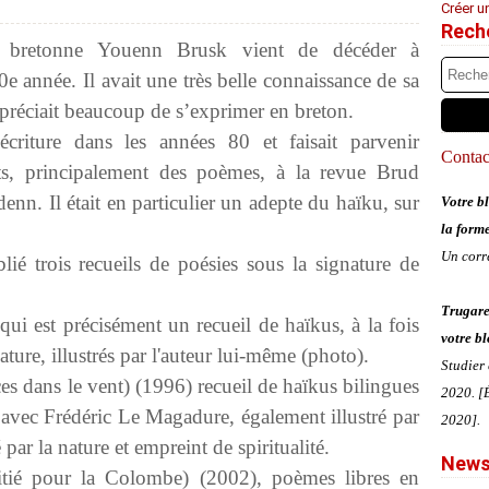
Créer u
Rech
e bretonne Youenn Brusk vient de décéder à
e année. Il avait une très belle connaissance de sa
ppréciait beaucoup de s’exprimer en breton.
écriture dans les années 80 et faisait parvenir
Contact
its, principalement des poèmes, à la revue Brud
enn. Il était en particulier un adepte du haïku, sur
Votre bl
la form
Un corr
ié trois recueils de poésies sous la signature de
Trugare
i est précisément un recueil de haïkus, à la fois
votre bl
nature, illustrés par l'auteur lui-même (photo).
Studier
s dans le vent) (1996) recueil de haïkus bilingues
2020. [É
 avec Frédéric Le Magadure, également illustré par
2020].
par la nature et empreint de spiritualité.
News
tié pour la Colombe) (2002), poèmes libres en