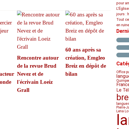
pour am
L’Églis
jours : 
Tout ce
en ruine
Dern
60 ans après sa
Rencontre autour
création, Emgleo
Caté
de la revue Brud
Breiz en dépôt de
Office p
acteur
Nevez et de
bilan
langu
Quimpe
onde
l'écrivain Loeiz
Franc
Grall
Le Té
bre
langue
Pierre-J
Lena Lo
l