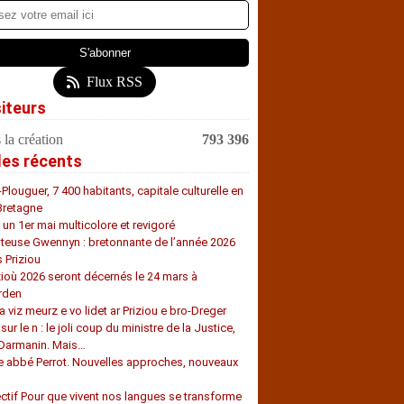
Flux RSS
siteurs
 la création
793 396
les récents
-Plouguer, 7 400 habitants, capitale culturelle en
Bretagne
, un 1er mai multicolore et revigoré
teuse Gwennyn : bretonnante de l’année 2026
s Priziou
zioù 2026 seront décernés le 24 mars à
rden
a viz meurz e vo lidet ar Priziou e bro-Dreger
 sur le n : le joli coup du ministre de la Justice,
 Darmanin. Mais…
e abbé Perrot. Nouvelles approches, nouveaux
s
ectif Pour que vivent nos langues se transforme