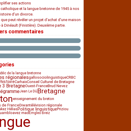
plifier ses actions
e catholique et la langue bretonne de 1945 à nos
histoire d’un divorce.
 que peut révéler un projet d’achat d’une maison
 à Dinéault (Finistère). Deuxième partie.
iers commentaires
gories
ublic de la langue bretonne
es régionales
sociolinguistique
CRBC
gallo
histoire
Carhaix
Conseil Culturel de Bretagne
r
e 3 Bretagne
Ouest-France
Brud Nevez
Bretagne
légramme
Jean Le Dû
ton
enseignement du breton
Diwan
télévision régionale
s de France
Politique linguistique
Priziou
akez Hélias
bloavez mad
uarn
Emgleo Breiz
angue