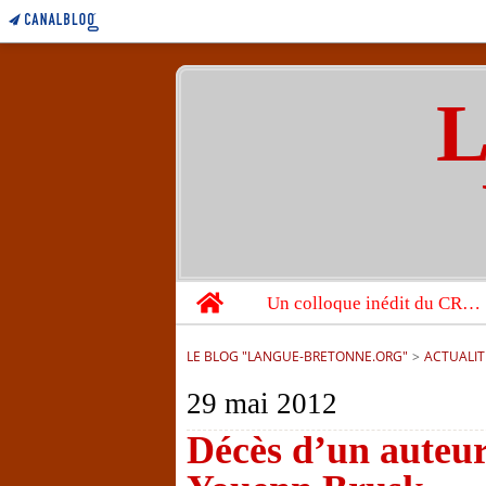
L
Home
Un colloque inédit du CRBC sur les victimes de l’année 1944
LE BLOG "LANGUE-BRETONNE.ORG"
>
ACTUALIT
29 mai 2012
Décès d’un auteur