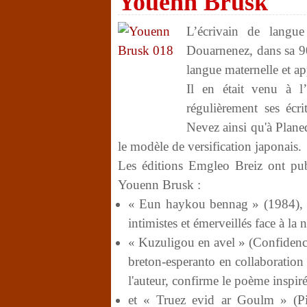
Youenn Brusk
L’écrivain de langu
Douarnenez, dans sa 90
langue maternelle et a
Il en était venu à l’
régulièrement ses écr
Nevez ainsi qu'à Planed
le modèle de versification japonais.
Les éditions Emgleo Breiz ont publ
Youenn Brusk :
« Eun haykou bennag » (1984), qu
intimistes et émerveillés face à la 
« Kuzuligou en avel » (Confidence
breton-esperanto en collaboration
l'auteur, confirme le poème inspiré 
et « Truez evid ar Goulm » (Pi