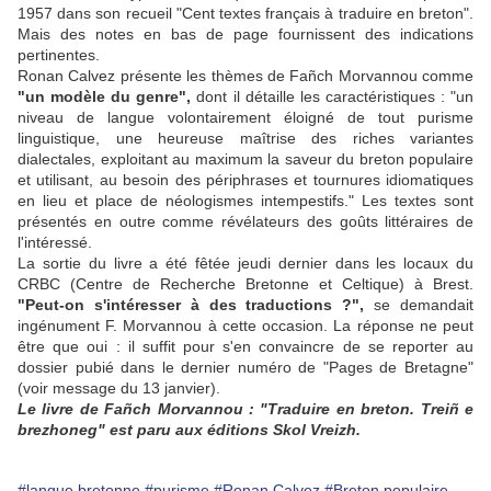
1957 dans son recueil "Cent textes français à traduire en breton".
Mais des notes en bas de page fournissent des indications
pertinentes.
Ronan Calvez présente les thèmes de Fañch Morvannou comme
"un modèle du genre",
dont il détaille les caractéristiques : "un
niveau de langue volontairement éloigné de tout purisme
linguistique, une heureuse maîtrise des riches variantes
dialectales, exploitant au maximum la saveur du breton populaire
et utilisant, au besoin des périphrases et tournures idiomatiques
en lieu et place de néologismes intempestifs." Les textes sont
présentés en outre comme révélateurs des goûts littéraires de
l'intéressé.
La sortie du livre a été fêtée jeudi dernier dans les locaux du
CRBC (Centre de Recherche Bretonne et Celtique) à Brest.
"Peut-on s'intéresser à des traductions ?",
se demandait
ingénument F. Morvannou à cette occasion. La réponse ne peut
être que oui : il suffit pour s'en convaincre de se reporter au
dossier pubié dans le dernier numéro de "Pages de Bretagne"
(voir message du 13 janvier).
Le livre de Fañch Morvannou : "Traduire en breton. Treiñ e
brezhoneg" est paru aux éditions Skol Vreizh.
#langue bretonne
#purisme
#Ronan Calvez
#Breton populaire