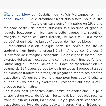
La réputation de Fañch Morvannou en tant
que bretonnant n'est plus à faire. Sous le titre
"Le breton sans peine", il a publié en 1975 une
méthode Assimil de breton plusieurs fois rééditée et grâce à
laquelle beaucoup ont bien appris cette langue. Il a traduit en
français le roman de Jakez Kerrien, "Ar roc'h toull" (La roche
percée) et en breton le fameux "Utopia" de Thomas More.
F. Morvannou est en quelque sorte
un spécialiste de la
traduction en breton
: lorsqu'il était maître de conférences à
l'Université de Bretagne Occidentale, il a enseigné le thème, "cet
exercice délicat qui nécessite une connaissance intime de l'une et
l'autre langue." Ronan Calvez a eu l'idée de rassembler en un
volume de 154 pages 36 des textes français qu'il proposait à ses
étudiants de traduire en breton, en plaçant en regard ses propres
traductions. Ce qui sera bien pratique pour tous ceux (étudiants
ou non) qui voudront s'y exercer et… comparer leur essai à celui
proposé par le maître.
Les textes sont présentés dans l'ordre chronologique. Le plus
ancien est un extrait de l'Ancien Testament. L'un des plus récents
traite du film de Fellini, La Strada. Il n'y a pas ici de conseils au
traducteur, du type de ceux qu'avait insérés Pierre Trépos en