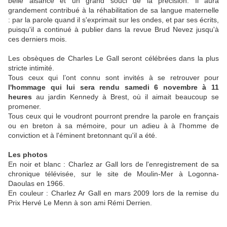
belle aisance et un grand souci de la précision. Il aura
grandement contribué à la réhabilitation de sa langue maternelle
: par la parole quand il s'exprimait sur les ondes, et par ses écrits,
puisqu'il a continué à publier dans la revue Brud Nevez jusqu'à
ces derniers mois.
Les obsèques de Charles Le Gall seront célébrées dans la plus
stricte intimité.
Tous ceux qui l’ont connu sont invités à se retrouver pour
l'hommage qui lui sera rendu samedi 6 novembre à 11
heures
au jardin Kennedy à Brest, où il aimait beaucoup se
promener.
Tous ceux qui le voudront pourront prendre la parole en français
ou en breton à sa mémoire, pour un adieu à à l'homme de
conviction et à l'éminent bretonnant qu'il a été.
Les photos
En noir et blanc : Charlez ar Gall lors de l'enregistrement de sa
chronique télévisée, sur le site de Moulin-Mer à Logonna-
Daoulas en 1966.
En couleur : Charlez Ar Gall en mars 2009 lors de la remise du
Prix Hervé Le Menn à son ami Rémi Derrien.