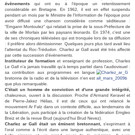
évènements
qui ont eu à l'époque un retentissement
considérable en Bretagne. En 1962, il est en effet suspendu
pendant un mois par le Ministre de l'Information de l'époque pour
avoir diffusé une chanson considérée comme séditieuse :
"Emgann Montoulez" qui relatait la prise de la sous-Préfecture de
la ville de Morlaix par les paysans léonards. En 1974, c'est une
de ses chroniques télévisées qui est tronquée lors de sa diffusion
: il préfère alors démissionner. Quelques jours plus tard avait lieu
l'attentat du Roc-Trédudon. Charlez ar Gall avait été très affecté
par cette succession d'évènements.
Instituteur de formation
et enseignant de profession, Charles
Le Gall n'a jamais travaillé qu'à temps partiel dans l'audiovisuel :
sa contribution aux programmes en langue
bretonne de la radio et de la télévision n'en est
que plus remarquable.
C'était un homme de conviction et d'une grande intégrité,
chaleureux, ouvert à la discussion. Proche d'Armand Keravel et
de Pierre-Jakez Hélias, il est de ceux qui ont relancé le
mouvement Ar Falz dans un contexte difficile, aux lendemains de
la Libération, puis participé à la création de la fédération Emgleo
Breiz et de la revue Brud (aujourd'hui Brud Nevez).
Charlez ar Gall était un éminent bretonnant,
s'exprimant à
l'oral comme à l'écrit dans une langue authentique, avec une