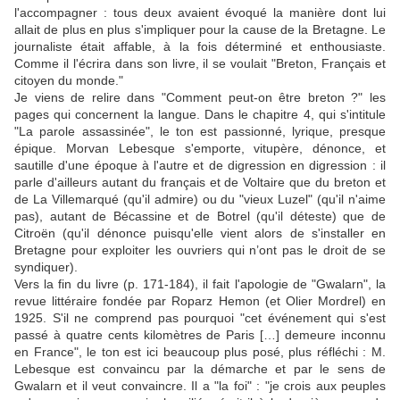
l'accompagner : tous deux avaient évoqué la manière dont lui
allait de plus en plus s'impliquer pour la cause de la Bretagne. Le
journaliste était affable, à la fois déterminé et enthousiaste.
Comme il l'écrira dans son livre, il se voulait "Breton, Français et
citoyen du monde."
Je viens de relire dans "Comment peut-on être breton ?" les
pages qui concernent la langue. Dans le chapitre 4, qui s'intitule
"La parole assassinée", le ton est passionné, lyrique, presque
épique. Morvan Lebesque s'emporte, vitupère, dénonce, et
sautille d'une époque à l'autre et de digression en digression : il
parle d'ailleurs autant du français et de Voltaire que du breton et
de La Villemarqué (qu'il admire) ou du "vieux Luzel" (qu'il n'aime
pas), autant de Bécassine et de Botrel (qu'il déteste) que de
Citroën (qu'il dénonce puisqu'elle vient alors de s'installer en
Bretagne pour exploiter les ouvriers qui n’ont pas le droit de se
syndiquer).
Vers la fin du livre (p. 171-184), il fait l'apologie de "Gwalarn", la
revue littéraire fondée par Roparz Hemon (et Olier Mordrel) en
1925. S'il ne comprend pas pourquoi "cet événement qui s'est
passé à quatre cents kilomètres de Paris […] demeure inconnu
en France", le ton est ici beaucoup plus posé, plus réfléchi : M.
Lebesque est convaincu par la démarche et par le sens de
Gwalarn et il veut convaincre. Il a "la foi" : "je crois aux peuples