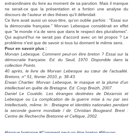
extraordinaire du livre au moment de sa parution. Mais il manque
ne serait-ce que la présentation et a fortiori une analyse du
discours de l'auteur et des thèses qu'il défendait.
Ce livre avait aussi un sous-titre, qu'on oublie parfois : "Essai sur
la démocratie française." Morvan Lebesque considérait en effet
que "le monde n'a de sens que dans le respect des pluralismes".
Qui aujourd'hui ne serait pas d'accord avec un tel propos ? Le
problème n'est que de savoir si tous lui donnent le même sens.
Pour en savoir plus :
Morvan Lebesque. Comment peut-on être breton ? Essai sur la
démocratie française. Ed. du Seuil, 1970. Disponible dans la
collection Points.
40 après, le livre de Morvan Lebesque au cœur de l'actualité.
Bretons, n° 51, février 2010, p. 38-43.
Erwan Chartier. Morvan Lebesque, le masque et la plume d'un
intellectuel en quête de Bretagne. Ed. Coop Breizh, 2007.
Daniel Le Couédic. Les étranges destinées de Dézarrois et
Lebesque ou La complication de la guerre mise à nu par ses
Intellectuels, même. In : Bretagne et identités nationales pendant
la seconde guerre mondiale / dir. Christian Bougeard. Brest :
Centre de Recherche Bretonne et Celtique, 2002.
#langue bretonne
#Comment peut-on être breton
#Morvan