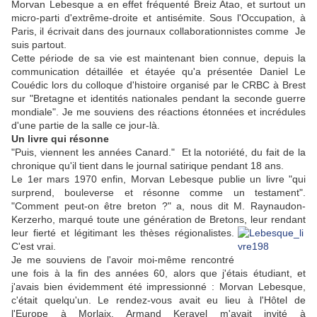
Morvan Lebesque a en effet fréquenté Breiz Atao, et surtout un
micro-parti d'extrême-droite et antisémite. Sous l'Occupation, à
Paris, il écrivait dans des journaux collaborationnistes comme Je
suis partout.
Cette période de sa vie est maintenant bien connue, depuis la
communication détaillée et étayée qu'a présentée Daniel Le
Couédic lors du colloque d'histoire organisé par le CRBC à Brest
sur "Bretagne et identités nationales pendant la seconde guerre
mondiale". Je me souviens des réactions étonnées et incrédules
d'une partie de la salle ce jour-là.
Un livre qui résonne
"Puis, viennent les années Canard." Et la notoriété, du fait de la
chronique qu'il tient dans le journal satirique pendant 18 ans.
Le 1er mars 1970 enfin, Morvan Lebesque publie un livre "qui
surprend, bouleverse et résonne comme un testament".
"Comment peut-on être breton ?" a, nous dit M. Raynaudon-
Kerzerho, marqué toute une génération de Bretons, leur rendant
leur
fierté et légitimant les thèses régionalistes.
C'est vrai.
Je me souviens de l'avoir moi-même rencontré
une fois à la fin des années 60, alors que j'étais étudiant, et
j'avais bien évidemment été impressionné : Morvan Lebesque,
c'était quelqu'un. Le rendez-vous avait eu lieu à l'Hôtel de
l'Europe à Morlaix. Armand Keravel m'avait invité à