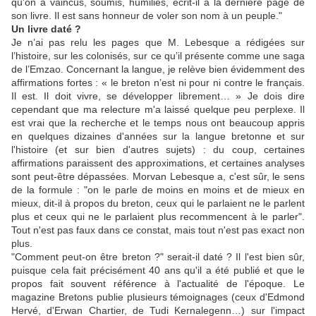
qu'on a vaincus, soumis, humiliés, écrit-il à la dernière page de
son livre. Il est sans honneur de voler son nom à un peuple."
Un livre daté ?
Je n’ai pas relu les pages que M. Lebesque a rédigées sur
l’histoire, sur les colonisés, sur ce qu’il présente comme une saga
de l’Emzao. Concernant la langue, je relève bien évidemment des
affirmations fortes : « le breton n’est ni pour ni contre le français.
Il est. Il doit vivre, se développer librement… » Je dois dire
cependant que ma relecture m'a laissé quelque peu perplexe. Il
est vrai que la recherche et le temps nous ont beaucoup appris
en quelques dizaines d'années sur la langue bretonne et sur
l'histoire (et sur bien d'autres sujets) : du coup, certaines
affirmations paraissent des approximations, et certaines analyses
sont peut-être dépassées. Morvan Lebesque a, c'est sûr, le sens
de la formule : "on le parle de moins en moins et de mieux en
mieux, dit-il à propos du breton, ceux qui le parlaient ne le parlent
plus et ceux qui ne le parlaient plus recommencent à le parler".
Tout n'est pas faux dans ce constat, mais tout n'est pas exact non
plus.
"Comment peut-on être breton ?" serait-il daté ? Il l'est bien sûr,
puisque cela fait précisément 40 ans qu'il a été publié et que le
propos fait souvent référence à l'actualité de l'époque. Le
magazine Bretons publie plusieurs témoignages (ceux d'Edmond
Hervé, d'Erwan Chartier, de Tudi Kernalegenn…) sur l'impact