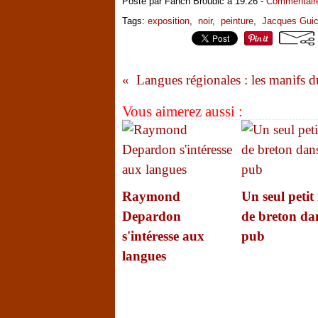
Posté par Fanch Broudic à 19:26 -
Commentaire
Tags:
exposition
,
noir
,
peinture
,
Jacques Gui
Langues régionales : les manifs 
Vous aimerez aussi :
Raymond
Un seul petit
Depardon
de breton da
s'intéresse aux
pub
langues