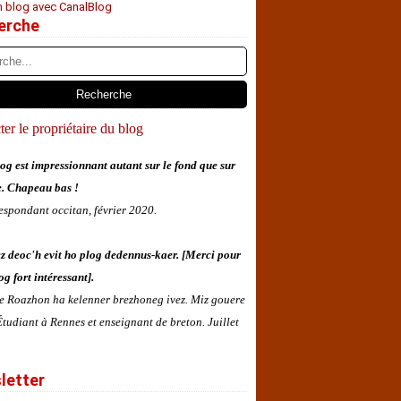
n blog avec CanalBlog
erche
er le propriétaire du blog
og est impressionnant autant sur le fond que sur
e. Chapeau bas !
espondant occitan, février 2020.
z deoc'h evit ho plog dedennus-kaer. [Merci pour
og fort intéressant].
 e Roazhon ha kelenner brezhoneg ivez. Miz gouere
tudiant à Rennes et enseignant de breton. Juillet
letter