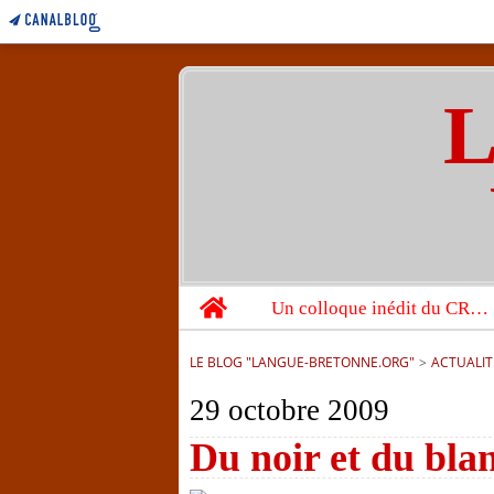
L
Home
Un colloque inédit du CRBC sur les victimes de l’année 1944
LE BLOG "LANGUE-BRETONNE.ORG"
>
ACTUALIT
29 octobre 2009
Du noir et du bla