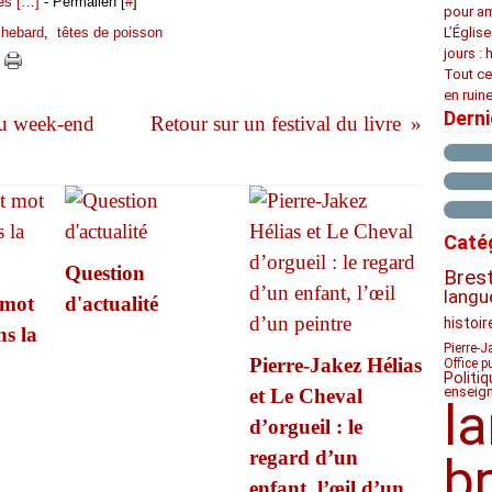
s [
…
]
- Permalien [
#
]
pour am
chebard
,
têtes de poisson
L’Églis
jours : 
Tout ce
en ruine
Dern
du week-end
Retour sur un festival du livre
Caté
Question
Bres
langu
 mot
d'actualité
histoir
ns la
Pierre-J
Pierre-Jakez Hélias
Office p
Politiq
enseig
et Le Cheval
l
d’orgueil : le
regard d’un
b
enfant, l’œil d’un