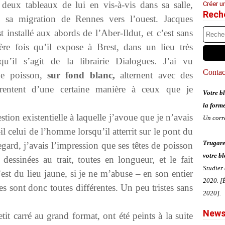
deux tableaux de lui en vis-à-vis dans sa salle,
Créer u
Rech
é sa migration de Rennes vers l’ouest. Jacques
 installé aux abords de l’Aber-Ildut, et c’est sans
ère fois qu’il expose à Brest, dans un lieu très
squ’il s’agit de la librairie Dialogues. J’ai vu
Contact
 de poisson,
sur fond blanc,
alternent avec des
arentent d’une certaine manière à ceux que je
Votre bl
la form
ion existentielle à laquelle j’avoue que je n’avais
Un corr
il celui de l’homme lorsqu’il atterrit sur le pont du
Trugare
gard, j’avais l’impression que ses têtes de poisson
votre bl
 dessinées au trait, toutes en longueur, et le fait
Studier
est du lieu jaune, si je ne m’abuse – en son entier
2020. [É
tes sont donc toutes différentes. Un peu tristes sans
2020].
News
it carré au grand format, ont été peints à la suite