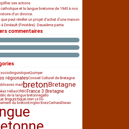
plifier ses actions
e catholique et la langue bretonne de 1945 à nos
histoire d’un divorce.
 que peut révéler un projet d’achat d’une maison
 à Dinéault (Finistère). Deuxième partie.
iers commentaires
gories
t
sociolinguistique
Quimper
es régionales
Conseil Culturel de Bretagne
breton
Bretagne
e
bloavez mad
France 3 Bretagne
CRBC
akez Hélias
gallo
ublic de la langue bretonne
ue linguistique
Jean Le Dû
nement du breton
Carhaix
Diwan
Emgleo Breiz
angue
retonne