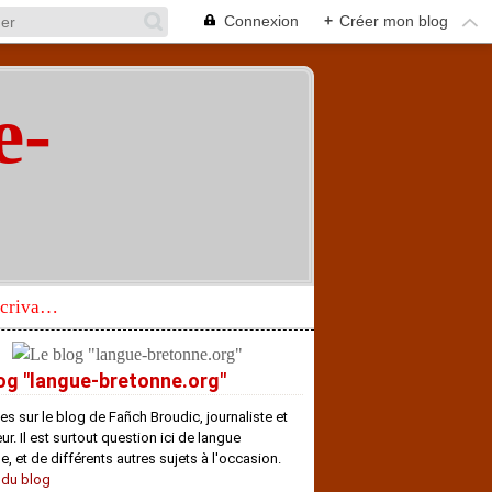
Connexion
+
Créer mon blog
e-
"
Réhabilitation d’un écrivain de langue bretonne aujourd’hui mal connu et méconnu
og "langue-bretonne.org"
es sur le blog de Fañch Broudic, journaliste et
r. Il est surtout question ici de langue
e, et de différents autres sujets à l'occasion.
 du blog