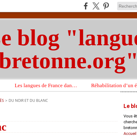
e blog "langu
bretonne.org
Les langues de France dans un imposant ouvrage sur la langue française que publient les Presses universitaires d’Oxford
ÉS
>
DU NOIR ET DU BLANC
Le bl
Vous êt
chercheu
nc
bretonn
Accueil