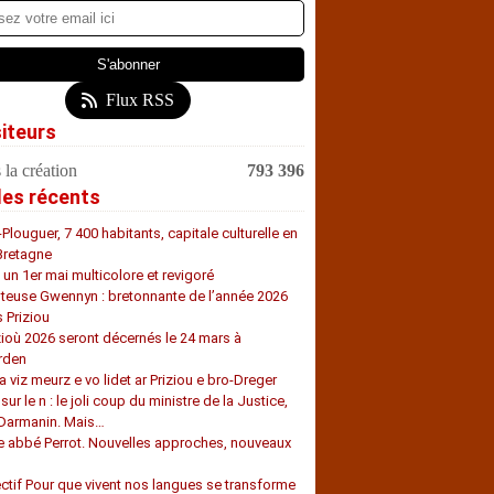
Flux RSS
siteurs
 la création
793 396
les récents
-Plouguer, 7 400 habitants, capitale culturelle en
Bretagne
, un 1er mai multicolore et revigoré
teuse Gwennyn : bretonnante de l’année 2026
s Priziou
zioù 2026 seront décernés le 24 mars à
rden
a viz meurz e vo lidet ar Priziou e bro-Dreger
 sur le n : le joli coup du ministre de la Justice,
 Darmanin. Mais…
e abbé Perrot. Nouvelles approches, nouveaux
s
ectif Pour que vivent nos langues se transforme