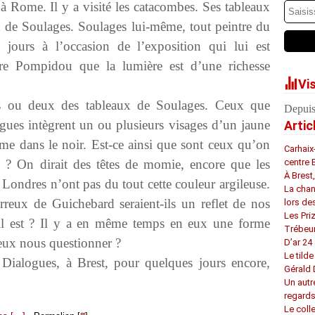
 Rome. Il y a visité les catacombes. Ses tableaux
 de Soulages. Soulages lui-même, tout peintre du
rs jours à l’occasion de l’exposition qui lui est
e Pompidou que la lumière est d’une richesse
Vi
is ou deux des tableaux de Soulages. Ceux que
Depuis
ues intègrent un ou plusieurs visages d’un jaune
Artic
me dans le noir. Est-ce ainsi que sont ceux qu’on
Carhaix
? On dirait des têtes de momie, encore que les
centre 
À Brest
Londres n’ont pas du tout cette couleur argileuse.
La chan
erreux de Guichebard seraient-ils un reflet de nos
lors de
Les Pri
il est ? Il y a en même temps en eux une forme
Trébeu
ieux nous questionner ?
D’ar 24 
Le tilde
 Dialogues, à Brest, pour quelques jours encore,
Gérald
Un autr
regard
Le coll