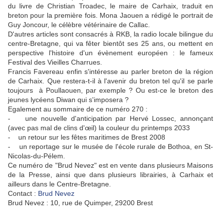
du livre de Christian Troadec, le maire de Carhaix, traduit en
breton pour la première fois. Mona Jaouen a rédigé le portrait de
Guy Joncour, le célèbre vétérinaire de Callac.
D'autres articles sont consacrés à RKB, la radio locale bilingue du
centre-Bretagne, qui va fêter bientôt ses 25 ans, ou mettent en
perspective l'histoire d'un évènement européen : le fameux
Festival des Vieilles Charrues.
Francis Favereau enfin s'intéresse au parler breton de la région
de Carhaix. Que restera-t-il à l'avenir du breton tel qu'il se parle
toujours à Poullaouen, par exemple ? Ou est-ce le breton des
jeunes lycéens Diwan qui s'imposera ?
Egalement au sommaire de ce numéro 270 :
- une nouvelle d'anticipation par Hervé Lossec, annonçant
(avec pas mal de clins d'œil) la couleur du printemps 2033
- un retour sur les fêtes maritimes de Brest 2008
- un reportage sur le musée de l'école rurale de Bothoa, en St-
Nicolas-du-Pélem.
Ce numéro de "Brud Nevez" est en vente dans plusieurs Maisons
de la Presse, ainsi que dans plusieurs librairies, à Carhaix et
ailleurs dans le Centre-Bretagne.
Contact :
Brud Nevez
Brud Nevez : 10, rue de Quimper, 29200 Brest