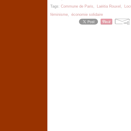
Tags:
Commune de Paris
,
Laëitia Rouxel
,
Loc
féminisme
,
économie solidaire