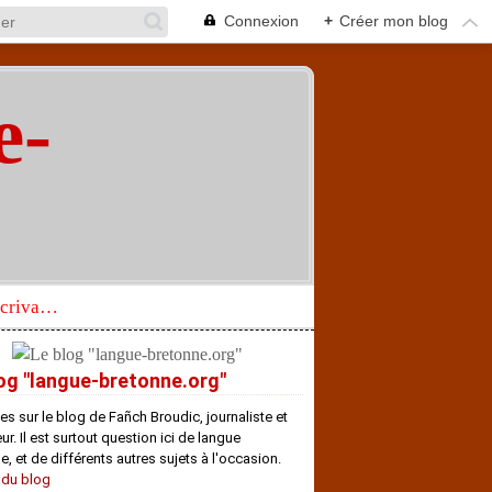
Connexion
+
Créer mon blog
e-
"
Réhabilitation d’un écrivain de langue bretonne aujourd’hui mal connu et méconnu
og "langue-bretonne.org"
es sur le blog de Fañch Broudic, journaliste et
r. Il est surtout question ici de langue
e, et de différents autres sujets à l'occasion.
 du blog