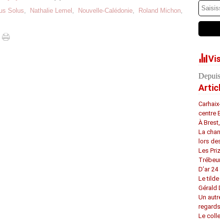
us Solus
,
Nathalie Lemel
,
Nouvelle-Calédonie
,
Roland Michon
,
Vi
Depuis
Artic
Carhaix
centre 
À Brest
La chan
lors de
Les Pri
Trébeu
D’ar 24 
Le tilde
Gérald
Un autr
regard
Le coll