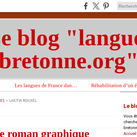
e blog "langu
bretonne.org
Les langues de France dans un imposant ouvrage sur la langue française que publient les Presses universitaires d’Oxford
IES
>
LAEITIA ROUXEL
Le bl
Vous êt
chercheu
bretonn
le roman graphique
Accueil