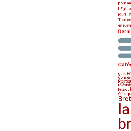
pour am
L’Églis
jours : 
Tout ce
en ruine
Dern
Caté
F
gallo
Conseil
Politiq
télévis
Priziou
Office p
Bre
l
b