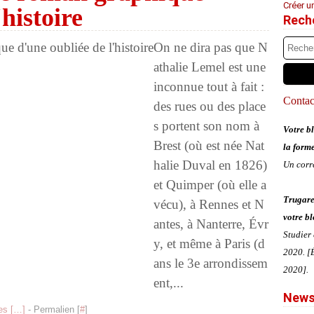
Créer u
'histoire
Rech
On ne dira pas que N
athalie Lemel est une
inconnue tout à fait :
Contact
des rues ou des place
s portent son nom à
Votre bl
Brest (où est née Nat
la form
halie Duval en 1826)
Un corr
et Quimper (où elle a
Trugare
vécu), à Rennes et N
votre bl
antes, à Nanterre, Évr
Studier
y, et même à Paris (d
2020. [É
ans le 3e arrondissem
2020].
ent,...
News
s [
…
]
- Permalien [
#
]