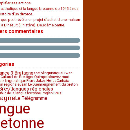
plifier ses actions
e catholique et la langue bretonne de 1945 à nos
histoire d’un divorce.
 que peut révéler un projet d’achat d’une maison
 à Dinéault (Finistère). Deuxième partie.
iers commentaires
gories
rance 3 Bretagne
sociolinguistique
Diwan
 Culturel de Bretagne
bloavez mad
Quimper
ue linguistique
Carhaix
Pierre-Jakez Hélias
ion régionale
enseignement du breton
Jean Le Dû
Brest
langues régionales
ublic de la langue bretonne
Emgleo Breiz
tagne
Le Télégramme
angue
retonne