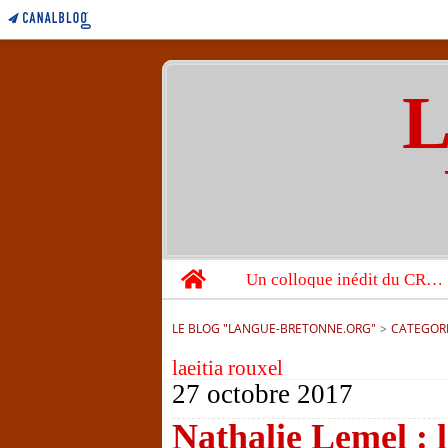
L
Home
Un colloque inédit du CRBC sur les victimes de l’année 1944
LE BLOG "LANGUE-BRETONNE.ORG"
>
CATEGOR
laeitia rouxel
27 octobre 2017
Nathalie Lemel : 