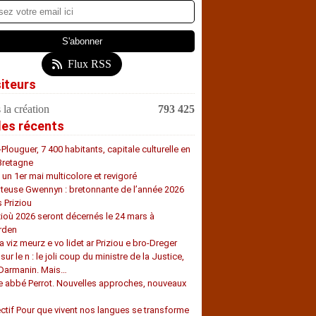
Flux RSS
siteurs
 la création
793 425
les récents
-Plouguer, 7 400 habitants, capitale culturelle en
Bretagne
, un 1er mai multicolore et revigoré
teuse Gwennyn : bretonnante de l’année 2026
s Priziou
zioù 2026 seront décernés le 24 mars à
rden
a viz meurz e vo lidet ar Priziou e bro-Dreger
 sur le n : le joli coup du ministre de la Justice,
 Darmanin. Mais…
e abbé Perrot. Nouvelles approches, nouveaux
s
ectif Pour que vivent nos langues se transforme