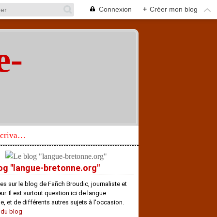
Connexion
+
Créer mon blog
e-
"
Réhabilitation d’un écrivain de langue bretonne aujourd’hui mal connu et méconnu
og "langue-bretonne.org"
es sur le blog de Fañch Broudic, journaliste et
r. Il est surtout question ici de langue
e, et de différents autres sujets à l'occasion.
 du blog