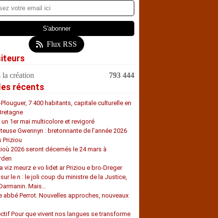
Flux RSS
siteurs
 la création
793 444
les récents
-Plouguer, 7 400 habitants, capitale culturelle en
Bretagne
, un 1er mai multicolore et revigoré
teuse Gwennyn : bretonnante de l’année 2026
s Priziou
zioù 2026 seront décernés le 24 mars à
rden
a viz meurz e vo lidet ar Priziou e bro-Dreger
 sur le n : le joli coup du ministre de la Justice,
 Darmanin. Mais…
e abbé Perrot. Nouvelles approches, nouveaux
s
ectif Pour que vivent nos langues se transforme