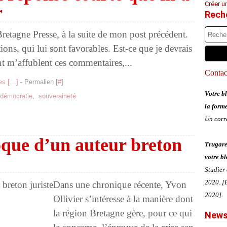
Créer u
r
Rech
e Bretagne Presse, à la suite de mon post précédent.
ions, qui lui sont favorables. Est-ce que je devrais
ont m’affublent ces commentaires,...
Contact
s [
…
]
- Permalien [
#
]
Votre bl
démocratie
,
souveraineté
la form
Un corr
oque d’un auteur breton
Trugare
votre bl
Studier
2020. [É
Dans une chronique récente, Yvon
2020].
Ollivier s’intéresse à la manière dont
la région Bretagne gère, pour ce qui
News