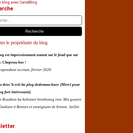
n blog avec CanalBlog
erche
er le propriétaire du blog
og est impressionnant autant sur le fond que sur
e. Chapeau bas !
espondant occitan, février 2020.
z deoc'h evit ho plog dedennus-kaer. [Merci pour
og fort intéressant].
 e Roazhon ha kelenner brezhoneg ivez. Miz gouere
tudiant à Rennes et enseignant de breton. Juillet
letter