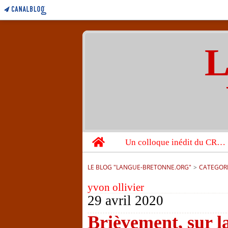
L
Home
Un colloque inédit du CRBC sur les victimes de l’année 1944
LE BLOG "LANGUE-BRETONNE.ORG"
>
CATEGOR
yvon ollivier
29 avril 2020
Brièvement, sur l