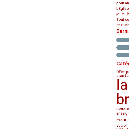
pour am
L’Églis
jours : 
Tout ce
en ruine
Dern
Caté
Office p
Jean Le
l
b
Pierre-J
enseig
Franc
socioli