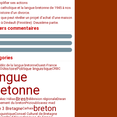
plifier ses actions
e catholique et la langue bretonne de 1945 à nos
histoire d’un divorce.
 que peut révéler un projet d’achat d’une maison
 à Dinéault (Finistère). Deuxième partie.
iers commentaires
gories
Ouest-France
ublic de la langue bretonne
histoire
Politique linguistique
CRBC
 Dû
angue
retonne
Brest
télévision régionale
Diwan
akez Hélias
nement du breton
Priziou
bloavez mad
breton
e 3 Bretagne
Carhaix
nguistique
Conseil Culturel de Bretagne