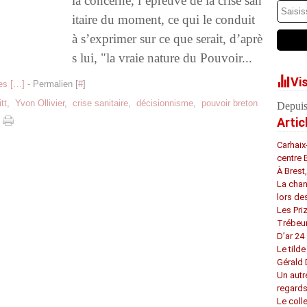
la concerne, l’épreuve de la crise san
itaire du moment, ce qui le conduit
à s’exprimer sur ce que serait, d’aprè
s lui, "la vraie nature du Pouvoir...
Vi
s [
…
]
- Permalien [
#
]
tt
,
Yvon Ollivier
,
crise sanitaire
,
décisionnisme
,
pouvoir breton
Depuis
Artic
Carhaix
centre 
À Brest
La chan
lors de
Les Pri
Trébeu
D’ar 24 
Le tilde
Gérald
Un autr
regard
Le coll