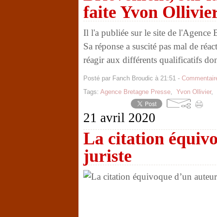
faite Yvon Ollivie
Il l'a publiée sur le site de l'Agenc
Sa réponse a suscité pas mal de réact
réagir aux différents qualificatifs d
Posté par Fanch Broudic à 21:51 -
Commentaire
Tags:
Agence Bretagne Presse
,
Yvon Ollivier
,
21 avril 2020
La citation équiv
juriste