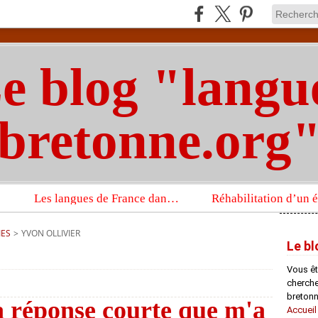
e blog "langu
bretonne.org
Les langues de France dans un imposant ouvrage sur la langue française que publient les Presses universitaires d’Oxford
IES
>
YVON OLLIVIER
Le bl
Vous êt
chercheu
bretonn
a réponse courte que m'a
Accueil