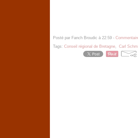
Posté par Fanch Broudic à 22:59 -
Commentaire
Tags:
Conseil régional de Bretagne
,
Carl Schmi