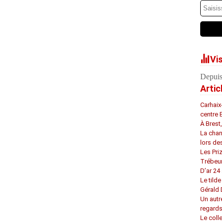
Vi
Depuis
Artic
Carhaix
centre 
À Brest
La chan
lors de
Les Pri
Trébeu
D’ar 24 
Le tilde
Gérald
Un autr
regard
Le coll