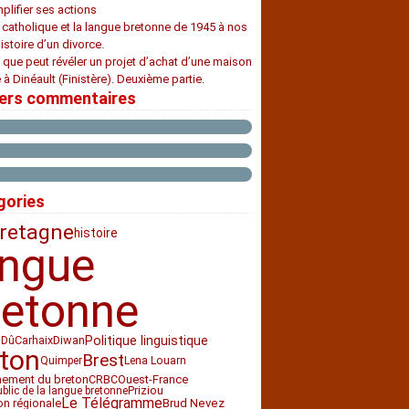
plifier ses actions
e catholique et la langue bretonne de 1945 à nos
histoire d’un divorce.
 que peut révéler un projet d’achat d’une maison
 à Dinéault (Finistère). Deuxième partie.
iers commentaires
gories
retagne
histoire
angue
retonne
Carhaix
Diwan
Politique linguistique
 Dû
ton
Brest
Quimper
Lena Louarn
nement du breton
CRBC
Ouest-France
Priziou
ublic de la langue bretonne
Le Télégramme
ion régionale
Brud Nevez