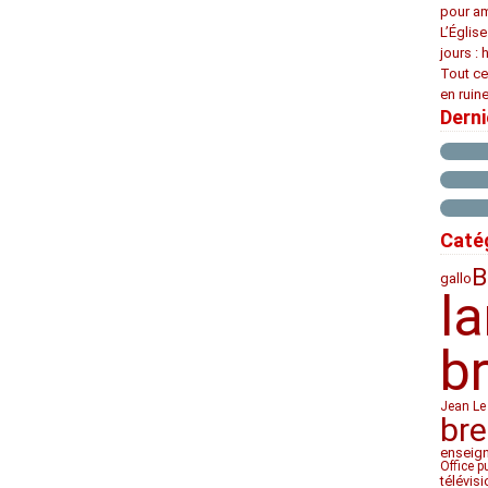
pour am
L’Églis
jours : 
Tout ce
en ruine
Dern
Caté
B
gallo
l
b
Jean Le
bre
enseig
Office p
télévis