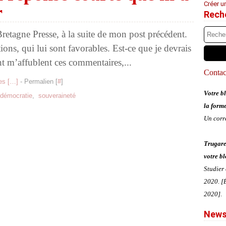
Créer u
r
Rech
e Bretagne Presse, à la suite de mon post précédent.
ions, qui lui sont favorables. Est-ce que je devrais
ont m’affublent ces commentaires,...
Contact
s [
…
]
- Permalien [
#
]
Votre bl
démocratie
,
souveraineté
la form
Un corr
Trugare
votre bl
Studier
2020. [É
2020].
News