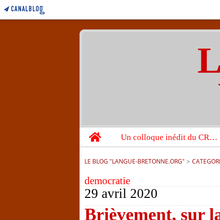
L
Home
Un colloque inédit du CRBC sur les victimes de l’année 1944
LE BLOG "LANGUE-BRETONNE.ORG"
>
CATEGOR
democratie
29 avril 2020
Brièvement, sur l