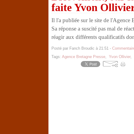
faite Yvon Ollivie
Il l'a publiée sur le site de l'Agenc
Sa réponse a suscité pas mal de réact
réagir aux différents qualificatifs d
Posté par Fanch Broudic à 21:51 -
Commentaire
Tags:
Agence Bretagne Presse
,
Yvon Ollivier
,