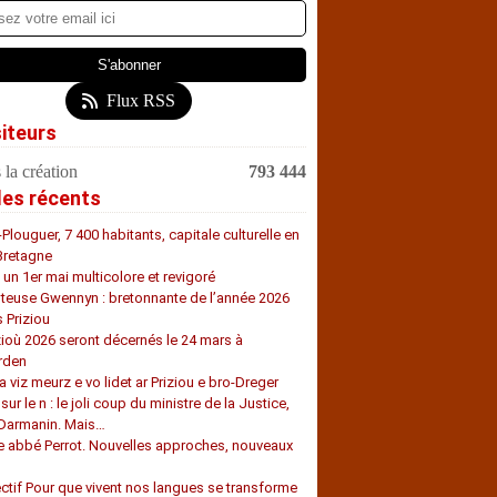
Flux RSS
siteurs
 la création
793 444
les récents
-Plouguer, 7 400 habitants, capitale culturelle en
Bretagne
, un 1er mai multicolore et revigoré
teuse Gwennyn : bretonnante de l’année 2026
s Priziou
zioù 2026 seront décernés le 24 mars à
rden
a viz meurz e vo lidet ar Priziou e bro-Dreger
 sur le n : le joli coup du ministre de la Justice,
 Darmanin. Mais…
e abbé Perrot. Nouvelles approches, nouveaux
s
ectif Pour que vivent nos langues se transforme