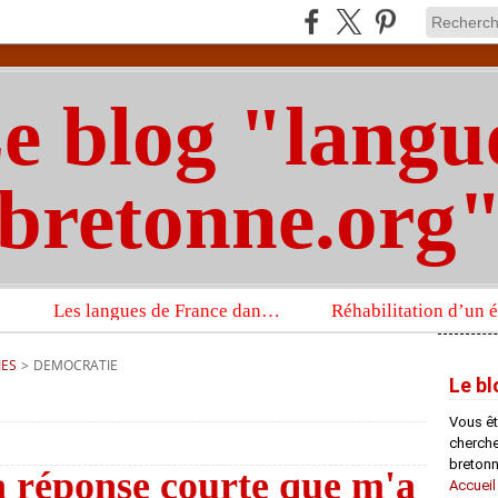
e blog "langu
bretonne.org
Les langues de France dans un imposant ouvrage sur la langue française que publient les Presses universitaires d’Oxford
IES
>
DEMOCRATIE
Le bl
Vous êt
chercheu
bretonn
a réponse courte que m'a
Accueil