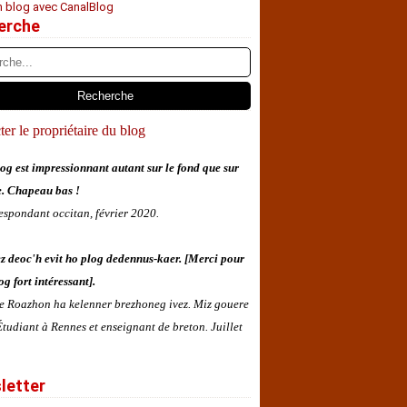
n blog avec CanalBlog
erche
er le propriétaire du blog
og est impressionnant autant sur le fond que sur
e. Chapeau bas !
espondant occitan, février 2020.
z deoc'h evit ho plog dedennus-kaer. [Merci pour
og fort intéressant].
 e Roazhon ha kelenner brezhoneg ivez. Miz gouere
tudiant à Rennes et enseignant de breton. Juillet
letter