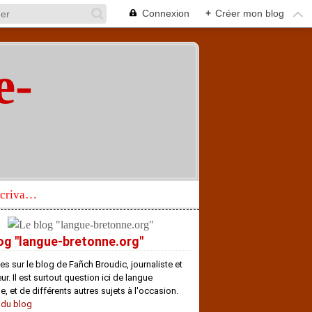
Connexion
+
Créer mon blog
e-
"
Réhabilitation d’un écrivain de langue bretonne aujourd’hui mal connu et méconnu
og "langue-bretonne.org"
es sur le blog de Fañch Broudic, journaliste et
r. Il est surtout question ici de langue
e, et de différents autres sujets à l'occasion.
 du blog