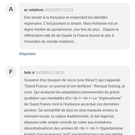
A
ar valafenn
10/12/2013 21:21
Des länder à la française et respectant les identités
régionales. C'est pourtant si simple. Mais Hollande est un
digne héritier du jacobinisme, une fois de plus... Depuis le
référendum raté de de Gaulle la France tourne le dos à
l'évolution du monde moderne...
Répondre
F
felix d
14/10/2013 16:53
Souvenir d'un bouquin de socio (une thèse?) qui s'appelait
"Ouest France: un journal et son territoire". Renaud Dulong, je
crois. Qui analysait les adaptations permanentes du grand
quotidien aux mentalités d'ici.<br /> <br /> Le "régionalisme"
de Ouest France s'est à l'évidence accentué ces dernières
années. Sa sensibilité de plus en plus marquée envers la
mémoire locale, la culture traditionnelle, le fait régional,
dépasse cette simple volonté de coller aux évolutions
décentralisatrices des années 80.<br /> <br /> Opportunisme
éclairé d'un journal qui "suit" son lectorat pour ne pas perdre