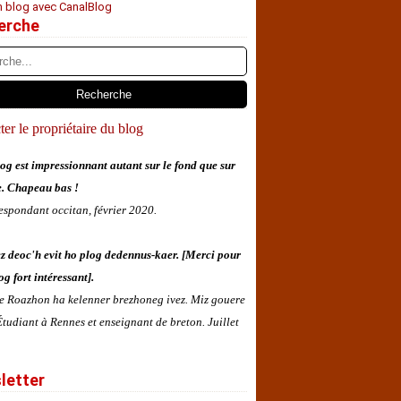
n blog avec CanalBlog
erche
er le propriétaire du blog
og est impressionnant autant sur le fond que sur
e. Chapeau bas !
espondant occitan, février 2020.
z deoc'h evit ho plog dedennus-kaer. [Merci pour
og fort intéressant].
 e Roazhon ha kelenner brezhoneg ivez. Miz gouere
tudiant à Rennes et enseignant de breton. Juillet
letter