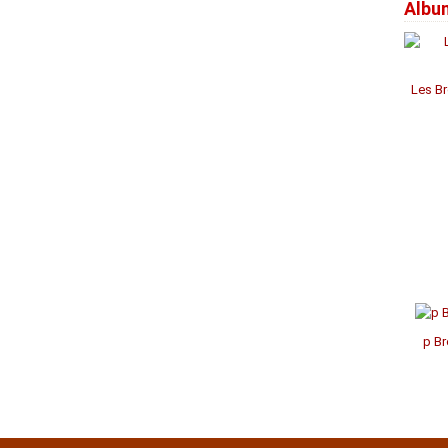
Albu
Janv
Janv
Janv
Avril
Jui
Jui
Aoû
Sep
Oct
Nov
Déc
Mar
Mai
Mai
Juil
Aoû
Sep
Oct
Nov
Févr
Avril
Avril
Jui
Juil
Aoû
Aoû
Oct
Janv
Mar
Mar
Mai
Jui
Juil
Juil
Sep
Févr
Févr
Avril
Mai
Mai
Jui
Aoû
Les Br
Janv
Janv
Mar
Avril
Avril
Mai
Févr
Mar
Mar
Avril
Janv
Févr
Févr
Mar
Janv
Janv
Févr
Janv
p Br