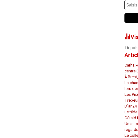
Vi
Depuis
Artic
Carhaix
centre 
À Brest
La chan
lors de
Les Pri
Trébeu
D’ar 24 
Le tilde
Gérald
Un autr
regard
Le coll