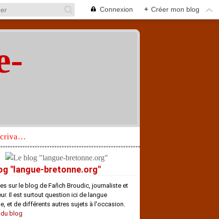
Connexion
+
Créer mon blog
e-
"
Réhabilitation d’un écrivain de langue bretonne aujourd’hui mal connu et méconnu
og "langue-bretonne.org"
es sur le blog de Fañch Broudic, journaliste et
r. Il est surtout question ici de langue
e, et de différents autres sujets à l'occasion.
 du blog