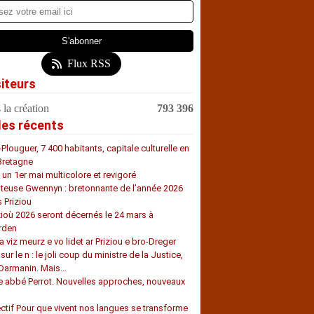
Flux RSS
siteurs
 la création
793 396
les récents
-Plouguer, 7 400 habitants, capitale culturelle en
Bretagne
, un 1er mai multicolore et revigoré
teuse Gwennyn : bretonnante de l’année 2026
s Priziou
zioù 2026 seront décernés le 24 mars à
rden
a viz meurz e vo lidet ar Priziou e bro-Dreger
 sur le n : le joli coup du ministre de la Justice,
 Darmanin. Mais…
e abbé Perrot. Nouvelles approches, nouveaux
s
ectif Pour que vivent nos langues se transforme