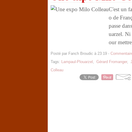
C'est un f
o de Franç
passe dans
uarzel. Ni
our mettre.
Posté par Fanch Broudic à 23:19 -
Commentaire
Tags:
Lampaul-Plouarzel
,
Gérard Fromanger
,
Colleau