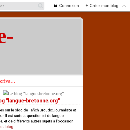
Connexion
+
Créer mon blog
e-
"
Réhabilitation d’un écrivain de langue bretonne aujourd’hui mal connu et méconnu
og "langue-bretonne.org"
es sur le blog de Fañch Broudic, journaliste et
r. Il est surtout question ici de langue
e, et de différents autres sujets à l'occasion.
 du blog