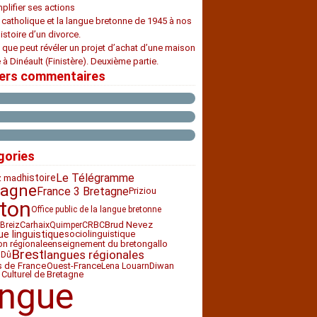
plifier ses actions
e catholique et la langue bretonne de 1945 à nos
histoire d’un divorce.
 que peut révéler un projet d’achat d’une maison
 à Dinéault (Finistère). Deuxième partie.
iers commentaires
gories
Le Télégramme
histoire
z mad
tagne
France 3 Bretagne
Priziou
ton
Office public de la langue bretonne
Carhaix
CRBC
Brud Nevez
Breiz
Quimper
ue linguistique
sociolinguistique
ion régionale
enseignement du breton
gallo
Brest
langues régionales
 Dû
Ouest-France
Diwan
s de France
Lena Louarn
 Culturel de Bretagne
angue