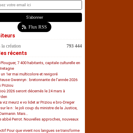
Flux RSS
siteurs
 la création
793 444
les récents
-Plouguer, 7 400 habitants, capitale culturelle en
Bretagne
, un 1er mai multicolore et revigoré
teuse Gwennyn : bretonnante de l’année 2026
s Priziou
zioù 2026 seront décernés le 24 mars à
rden
a viz meurz e vo lidet ar Priziou e bro-Dreger
 sur le n : le joli coup du ministre de la Justice,
 Darmanin. Mais…
e abbé Perrot. Nouvelles approches, nouveaux
s
ectif Pour que vivent nos langues se transforme