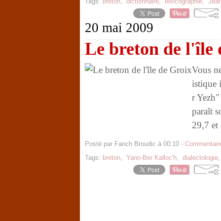
Tags:
breton
,
dictionnaire
,
lexicographie
,
Jea
20 mai 2009
Le breton de l'île
Vous ne
istique
r Yezh"
paraît 
29,7 et 
Posté par Fanch Broudic à 00:10 -
Commentaire
Tags:
breton
,
Yann-Ber Kalloc'h
,
dialectologie