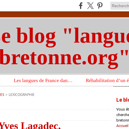
e blog "langu
bretonne.org
Les langues de France dans un imposant ouvrage sur la langue française que publient les Presses universitaires d’Oxford
IES
>
LEXICOGRAPHIE
Le bl
Vous êt
chercheu
bretonn
Yves Lagadec,
Accueil