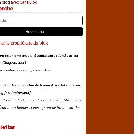
n blog avec CanalBlog
erche
er le propriétaire du blog
og est impressionnant autant sur le fond que sur
e. Chapeau bas !
espondant occitan, février 2020.
z deoc'h evit ho plog dedennus-kaer. [Merci pour
og fort intéressant].
 e Roazhon ha kelenner brezhoneg ivez. Miz gouere
tudiant à Rennes et enseignant de breton. Juillet
letter