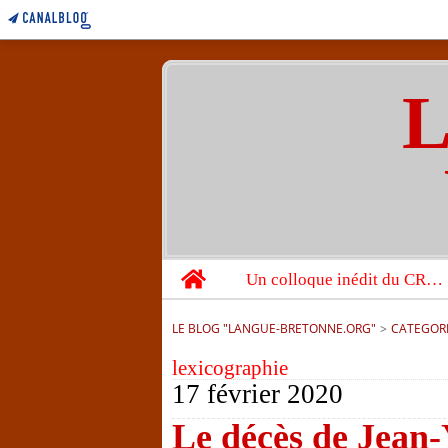
L
Home
Un colloque inédit du CRBC sur les victimes de l’année 1944
LE BLOG "LANGUE-BRETONNE.ORG"
>
CATEGOR
lexicographie
17 février 2020
Le décès de Jean-