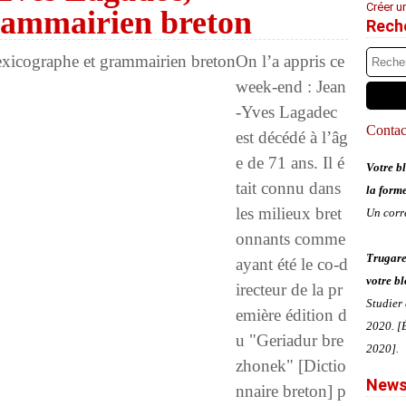
Créer u
grammairien breton
Rech
On l’a appris ce
week-end : Jean
-Yves Lagadec
Contact
est décédé à l’âg
e de 71 ans. Il é
Votre bl
tait connu dans
la form
les milieux bret
Un corr
onnants comme
Trugare
ayant été le co-d
votre bl
irecteur de la pr
Studier
emière édition d
2020. [É
u "Geriadur bre
2020].
zhonek" [Dictio
News
nnaire breton] p