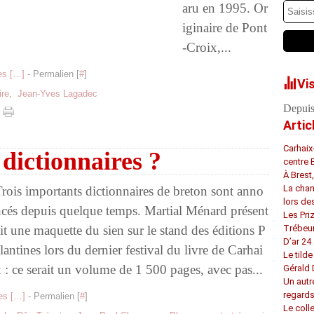
aru en 1995. Or
iginaire de Pont
-Croix,...
s [
…
]
- Permalien [
#
]
Vi
re
,
Jean-Yves Lagadec
Depuis
Artic
Carhaix
 dictionnaires ?
centre 
À Brest
La chan
rois importants dictionnaires de breton sont anno
lors de
cés depuis quelque temps. Martial Ménard présent
Les Pri
it une maquette du sien sur le stand des éditions P
Trébeu
D’ar 24 
lantines lors du dernier festival du livre de Carhai
Le tilde
 : ce serait un volume de 1 500 pages, avec pas...
Gérald
Un autr
regard
s [
…
]
- Permalien [
#
]
Le coll