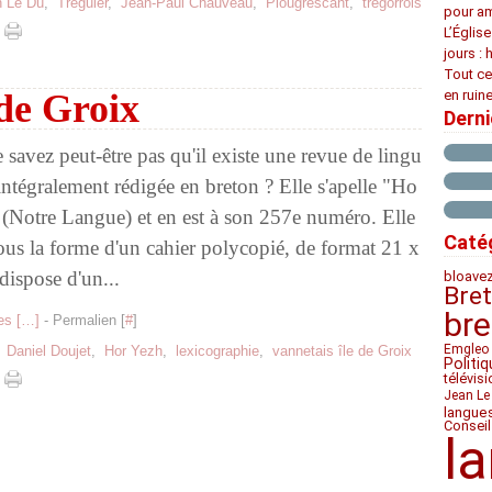
n Le Dû
,
Tréguier
,
Jean-Paul Chauveau
,
Plougrescant
,
trégorrois
pour am
L’Églis
jours : 
Tout ce
 de Groix
en ruine
Dern
 savez peut-être pas qu'il existe une revue de lingu
 intégralement rédigée en breton ? Elle s'apelle "Ho
 (Notre Langue) et en est à son 257e numéro. Elle
Caté
sous la forme d'un cahier polycopié, de format 21 x
dispose d'un...
bloave
Bre
bre
s [
…
]
- Permalien [
#
]
Emgleo 
,
Daniel Doujet
,
Hor Yezh
,
lexicographie
,
vannetais île de Groix
Politiq
télévis
Jean Le
langue
Conseil
l