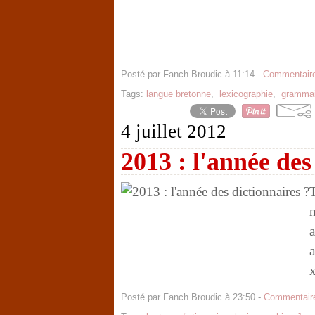
Posté par Fanch Broudic à 11:14 -
Commentaire
Tags:
langue bretonne
,
lexicographie
,
grammai
4 juillet 2012
2013 : l'année des
T
n
a
a
x
Posté par Fanch Broudic à 23:50 -
Commentaire