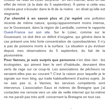
effet de miroir (à la date du 5 septembre). À peine si cette eau
colorée peut s’écouler dans le lit de la rivière : on dirait qu’elle est
stagnante.
J’ai cherché à en savoir plus et j’ai repéré
une pollution
récente de même nature, quoiqu’apparemment moins intense,
sur le Gouessant, dans la région de Lamballe, comme le rapporte
Ouest-France sur son site
. Sur le Liziec, comme sur le
Gouessant, ce doit être un déficit d’oxygène, qui génère dans le
cas présent une très forte concentration de cyanobactéries. Il n’y
a pas de poissons morts à la surface. La situation a pu évoluer
depuis mes observations du 5 septembre, du fait de la
pluviométrie.
Pour Vannes, je suis surpris que personne
n’en dise rien : les
écologistes, qui aiment bien le vert d’habitude, devraient être
verts de rage sur ce coup-là. Les associations de pêcheurs ne
seraient-elles pas au courant ? C’est la raison pour laquelle je le
signale sur mon blog, qui traite habituellement d’autres sujets. Je
ne sais pas si, à Vannes, les services compétents sont
intervenus. L’association Eaux et rivières de Bretagne que j’ai
contactée me renvoie vers un site de veille internet qui lui-même
ne me paraît pas très actif, concernant la Bretagne en tout cas.