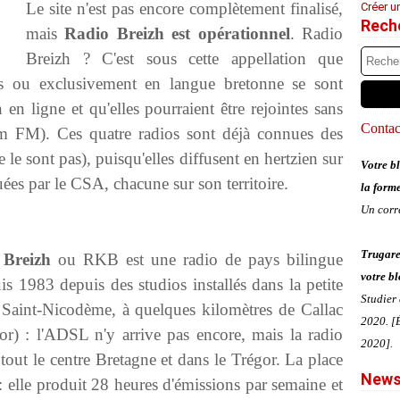
Le site n'est pas encore complètement finalisé,
Créer u
Rech
mais
Radio Breizh est opérationnel
. Radio
Breizh ? C'est sous cette appellation que
ues ou exclusivement en langue bretonne se sont
en ligne et qu'elles pourraient être rejointes sans
Contact
um FM). Ces quatre radios sont déjà connues des
le sont pas), puisqu'elles diffusent en hertzien sur
Votre bl
buées par le CSA, chacune sur son territoire.
la form
Un corr
Trugare
 Breizh
ou RKB est une radio de pays bilingue
votre bl
is 1983 depuis des studios installés dans la petite
Studier
aint-Nicodème, à quelques kilomètres de Callac
2020. [É
r) : l'ADSL n'y arrive pas encore, mais la radio
2020].
tout le centre Bretagne et dans le Trégor. La place
News
: elle produit 28 heures d'émissions par semaine et