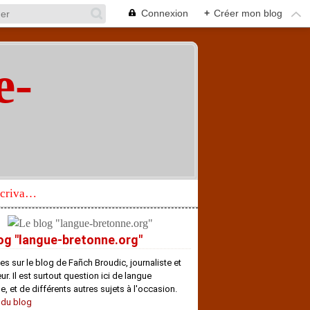
Connexion
+
Créer mon blog
e-
"
Réhabilitation d’un écrivain de langue bretonne aujourd’hui mal connu et méconnu
og "langue-bretonne.org"
es sur le blog de Fañch Broudic, journaliste et
r. Il est surtout question ici de langue
e, et de différents autres sujets à l'occasion.
 du blog