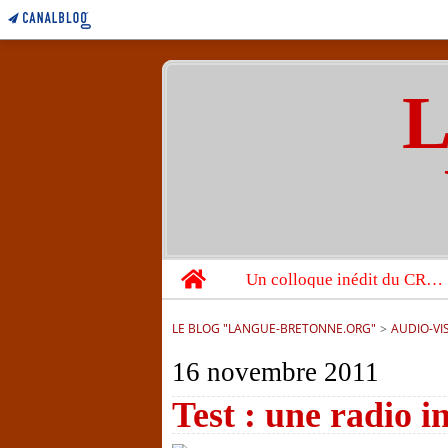
L
Home
Un colloque inédit du CRBC sur les victimes de l’année 1944
LE BLOG "LANGUE-BRETONNE.ORG"
>
AUDIO-VI
16 novembre 2011
Test : une radio i