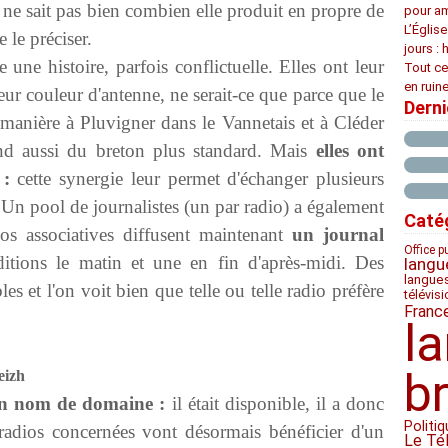
 ne sait pas bien combien elle produit en propre de
pour am
L’Églis
 le préciser.
jours : 
 une histoire, parfois conflictuelle. Elles ont leur
Tout ce
en ruine
ur couleur d'antenne, ne serait-ce que parce que le
Dern
manière à Pluvigner dans le Vannetais et à Cléder
d aussi du breton plus standard. Mais
elles ont
 :
cette synergie leur permet d'échanger plusieurs
n pool de journalistes (un par radio) a également
Caté
ios associatives diffusent maintenant
un journal
Office p
itions le matin et une en fin d'après-midi. Des
langu
langue
es et l'on voit bien que telle ou telle radio préfère
télévis
Franc
l
b
eizh
un nom de domaine :
il était disponible, il a donc
Politiq
radios concernées vont désormais bénéficier d'un
Le Té