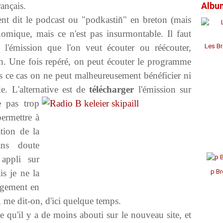
ançais.
Albu
Janv
Janv
Janv
Avril
Jui
Jui
Aoû
Sep
Oct
Nov
Déc
Mar
Mai
Mai
Juil
Aoû
Sep
Oct
Nov
nt dit le podcast ou "podkastiñ" en breton (mais
Févr
Avril
Avril
Jui
Juil
Aoû
Aoû
Oct
mique, mais ce n'est pas insurmontable. Il faut
Janv
Mar
Mar
Mai
Jui
Juil
Juil
Sep
Févr
Févr
Avril
Mai
Mai
Jui
Aoû
 l'émission que l'on veut écouter ou réécouter,
Les Br
Janv
Janv
Mar
Avril
Avril
Mai
on. Une fois repéré, on peut écouter le programme
Févr
Mar
Mar
Avril
Janv
Févr
Févr
Mar
ns ce cas on ne peut malheureusement bénéficier ni
Janv
Janv
Févr
de. L'alternative est de
télécharger
l'émission sur
Janv
 pas trop
ermettre à
ation de la
sans doute
 appli sur
s je ne la
p Br
argement en
 me dit-on, d'ici quelque temps.
e qu'il y a de moins abouti sur le nouveau site, et