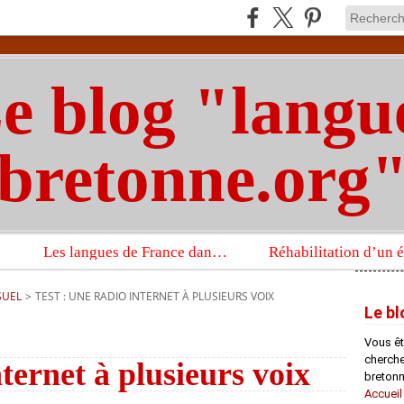
e blog "langu
bretonne.org
Les langues de France dans un imposant ouvrage sur la langue française que publient les Presses universitaires d’Oxford
SUEL
>
TEST : UNE RADIO INTERNET À PLUSIEURS VOIX
Le bl
Vous êt
chercheu
nternet à plusieurs voix
bretonn
Accueil