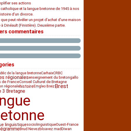
plifier ses actions
e catholique et la langue bretonne de 1945 à nos
histoire d’un divorce.
 que peut révéler un projet d’achat d’une maison
 à Dinéault (Finistère). Deuxième partie.
iers commentaires
gories
Carhaix
CRBC
ublic de la langue bretonne
es régionales
enseignement du breton
gallo
Conseil Culturel de Bretagne
s de France
Brest
histoire
ion régionale
Emgleo Breiz
e 3 Bretagne
angue
retonne
ue linguistique
sociolinguistique
Ouest-France
légramme
bloavez mad
Diwan
Brud Nevez