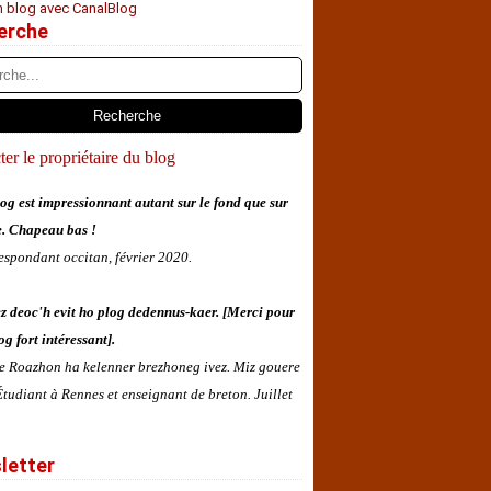
n blog avec CanalBlog
erche
er le propriétaire du blog
og est impressionnant autant sur le fond que sur
e. Chapeau bas !
espondant occitan, février 2020.
z deoc'h evit ho plog dedennus-kaer. [Merci pour
og fort intéressant].
 e Roazhon ha kelenner brezhoneg ivez. Miz gouere
tudiant à Rennes et enseignant de breton. Juillet
letter