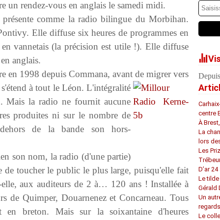
re un rendez-vous en anglais le samedi midi.
résente comme la radio bilingue du Morbihan.
Pontivy. Elle diffuse six heures de programmes en
en vannetais (la précision est utile !). Elle diffuse
Vi
 en anglais.
e en 1998 depuis Commana, avant de migrer vers
Depuis
n
s'étend à tout le Léon. L'intégralité
Artic
. Mais la radio ne fournit aucune
Carhaix
centre 
res produites ni sur le nombre de
À Brest
n dehors de la bande son hors-
La chan
lors de
Les Pri
en son nom, la radio (d'une partie)
Trébeu
de toucher le public le plus large, puisqu'elle fait
D’ar 24 
Le tilde
t-elle, aux auditeurs de 2 à… 120 ans ! Installée à
Gérald
cteurs de Quimper, Douarnenez et Concarneau. Tous
Un autr
regard
 en breton. Mais sur la soixantaine d'heures
Le coll