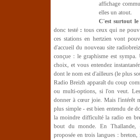
affichage commun
elles un atout.
C'est surtout l
donc testé
:
tous ceux qui ne pouvai
ces stations en hertzien vont pouvo
d'accueil du nouveau site radiobrei
conçue : le graphisme est sympa. 
choix, et vous entendez instantané
dont le nom est d'ailleurs (le plus so
Radio Breizh apparaît du coup c
ou multi-options, si l'on veut. L
donner à cœur joie. Mais l'intérêt 
plus simple - est bien entendu de do
la moindre difficulté la radio en b
bout du monde. En Thaïlande, ou
proposée en trois langues : breton, f