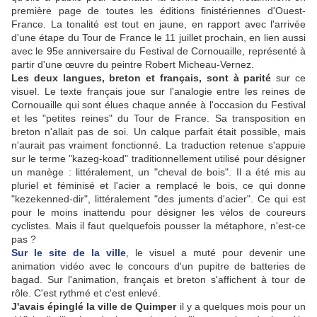
première page de toutes les éditions finistériennes d'Ouest-
France. La tonalité est tout en jaune, en rapport avec l'arrivée
d'une étape du Tour de France le 11 juillet prochain, en lien aussi
avec le 95e anniversaire du Festival de Cornouaille, représenté à
partir d'une œuvre du peintre Robert Micheau-Vernez.
Les deux langues, breton et français, sont à parité
sur ce
visuel. Le texte français joue sur l'analogie entre les reines de
Cornouaille qui sont élues chaque année à l'occasion du Festival
et les "petites reines" du Tour de France. Sa transposition en
breton n'allait pas de soi. Un calque parfait était possible, mais
n'aurait pas vraiment fonctionné. La traduction retenue s'appuie
sur le terme "kazeg-koad" traditionnellement utilisé pour désigner
un manège : littéralement, un "cheval de bois". Il a été mis au
pluriel et féminisé et l'acier a remplacé le bois, ce qui donne
"kezekenned-dir", littéralement "des juments d'acier". Ce qui est
pour le moins inattendu pour désigner les vélos de coureurs
cyclistes. Mais il faut quelquefois pousser la métaphore, n'est-ce
pas ?
Sur le site de la ville
,
le visuel a muté pour devenir une
animation vidéo avec le concours d'un pupitre de batteries de
bagad. Sur l'animation, français et breton s'affichent à tour de
rôle. C'est rythmé et c'est enlevé.
J'avais épinglé la ville de Quimper
il y a quelques mois pour un