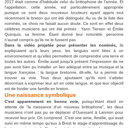
2017 était comme d'habitude celui du brittophone de l'année. Et
l'appellation, cette année, est particulièrement appropriée
puisque ce sont deux nouveaux locuteurs ayant appris tout
récemment le breton qui ont été distingués. Au vu de la liste des
nominés, ce choix ne faisait aucun doute. Ce sont en effet deux
célèbres musiciens qui ont été primés : Yann Tiersen et Émilie
Quinquis, sa femme. Étant donné leur notoriété, personne
n'aurait compris qu'ils ne le fussent pas.
Dans la vidéo projetée pour présenter les nominés,
ils
expliquaient qu'à leurs yeux, les langues sont liées à un
environnement et qu'elles permettent de comprendre une terre et
toutes les autres. Émilie avait jusqu'à présent l'impression de ne
pas avoir bien pu installer un lien adéquat entre sa musique et la
langue française : la langue bretonne, dit-elle, lui a permis de
trouver sa voie. Tous deux ajoutaient qu'ils vont s'atteler
désormais à exprimer leur art en cette langue, et que leur objectif
est de fonder une famille en breton.
Une naissance symbolique
C'est apparemment en bonne voie,
puisqu'étant étant en
attente de "la naissance d'un nouveau brittophone", les deux
musiciens n'ont pas pu se déplacer d’Ouessant à Lannion pour
recevoir leur prix. On comprend. C'est une amie, Amélie, qui avait
suivi en même temps qu'eux à Brest le stage d'apprentissage du