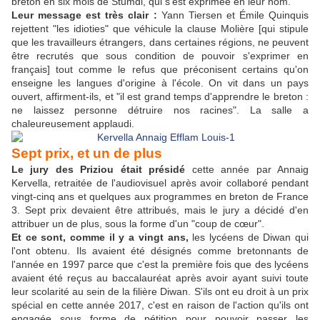
breton en six mois de Stumdi, qui s'est exprimée en leur nom.
Leur message est très clair :
Yann Tiersen et Émile Quinquis
rejettent "les idioties" que véhicule la clause Molière [qui stipule
que les travailleurs étrangers, dans certaines régions, ne peuvent
être recrutés que sous condition de pouvoir s'exprimer en
français] tout comme le refus que préconisent certains qu'on
enseigne les langues d'origine à l'école. On vit dans un pays
ouvert, affirment-ils, et "il est grand temps d'apprendre le breton :
ne laissez personne détruire nos racines". La salle a
chaleureusement applaudi.
Sept prix, et un de plus
Le jury des Priziou était présidé
cette année par Annaig
Kervella, retraitée de l'audiovisuel après avoir collaboré pendant
vingt-cinq ans et quelques aux programmes en breton de France
3. Sept prix devaient être attribués, mais le jury a décidé d'en
attribuer un de plus, sous la forme d'un "coup de cœur".
Et ce sont, comme il y a vingt ans,
les lycéens de Diwan qui
l'ont obtenu. Ils avaient été désignés comme bretonnants de
l'année en 1997 parce que c'est la première fois que des lycéens
avaient été reçus au baccalauréat après avoir ayant suivi toute
leur scolarité au sein de la filière Diwan. S'ils ont eu droit à un prix
spécial en cette année 2017, c'est en raison de l'action qu'ils ont
engagée sous forme de pétition pour pouvoir passer les