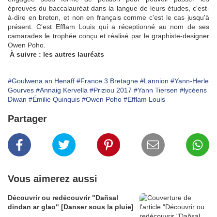
épreuves du baccalauréat dans la langue de leurs études, c'est-
à-dire en breton, et non en français comme c'est le cas jusqu'à
présent. C'est Efflam Louis qui a réceptionné au nom de ses
camarades le trophée conçu et réalisé par le graphiste-designer
Owen Poho.
À suivre : les autres lauréats
#Goulwena an Henaff
#France 3 Bretagne
#Lannion
#Yann-Herle
Gourves
#Annaig Kervella
#Priziou 2017
#Yann Tiersen
#lycéens
Diwan
#Émilie Quinquis
#Owen Poho
#Efflam Louis
Partager
Vous aimerez aussi
Découvrir ou redécouvrir "Dañsal
dindan ar glao" [Danser sous la pluie]