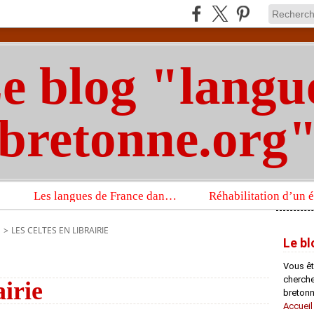
e blog "langu
bretonne.org
Les langues de France dans un imposant ouvrage sur la langue française que publient les Presses universitaires d’Oxford
S
>
LES CELTES EN LIBRAIRIE
Le bl
Vous êt
chercheu
airie
bretonn
Accueil