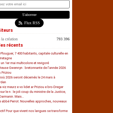
Flux RSS
siteurs
 la création
793 396
les récents
-Plouguer, 7 400 habitants, capitale culturelle en
Bretagne
, un 1er mai multicolore et revigoré
teuse Gwennyn : bretonnante de l’année 2026
s Priziou
zioù 2026 seront décernés le 24 mars à
rden
a viz meurz e vo lidet ar Priziou e bro-Dreger
 sur le n : le joli coup du ministre de la Justice,
 Darmanin. Mais…
e abbé Perrot. Nouvelles approches, nouveaux
s
ectif Pour que vivent nos langues se transforme