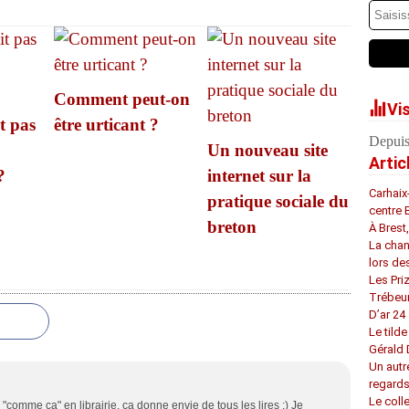
Comment peut-on
Vi
t pas
être urticant ?
Depuis
Un nouveau site
Artic
?
internet sur la
Carhaix
pratique sociale du
centre 
breton
À Brest
La chan
lors de
Les Pri
Trébeu
D’ar 24 
Le tilde
Gérald
Un autr
regard
Le coll
 "comme ça" en librairie, ça donne envie de tous les lires :) Je