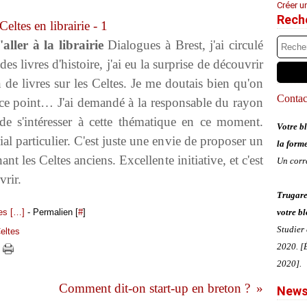
Créer u
Rech
ller à la librairie
Dialogues à Brest, j'ai circulé
des livres d'histoire, j'ai eu la surprise de découvrir
 de livres sur les Celtes. Je me doutais bien qu'on
Contact
 à ce point… J'ai demandé à la responsable du rayon
e de s'intéresser à cette thématique en ce moment.
Votre bl
 particulier. C'est juste une envie de proposer un
la form
ant les Celtes anciens. Excellente initiative, et c'est
Un corr
rir.
Trugare
s [
…
]
- Permalien [
#
]
votre bl
Studier
eltes
2020. [É
2020].
Comment dit-on start-up en breton ?
News