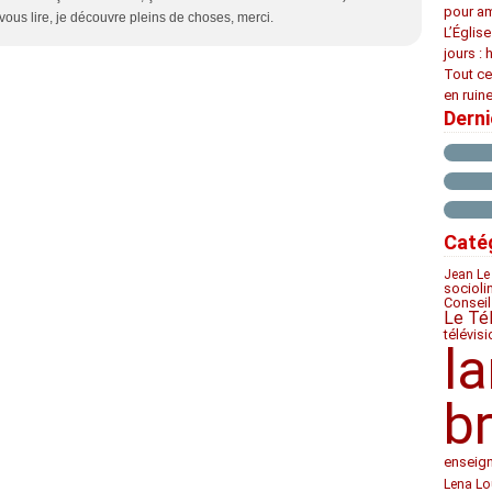
pour am
 vous lire, je découvre pleins de choses, merci.
L’Églis
jours : 
Tout ce
en ruine
Dern
Caté
Jean Le
socioli
Conseil
Le Té
télévis
l
b
enseig
Lena Lo