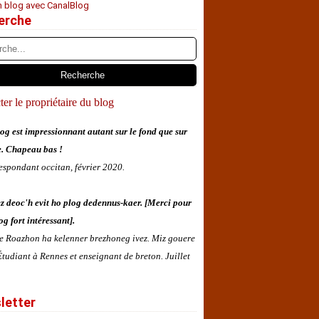
n blog avec CanalBlog
erche
er le propriétaire du blog
og est impressionnant autant sur le fond que sur
e. Chapeau bas !
espondant occitan, février 2020.
z deoc'h evit ho plog dedennus-kaer. [Merci pour
og fort intéressant].
 e Roazhon ha kelenner brezhoneg ivez. Miz gouere
tudiant à Rennes et enseignant de breton. Juillet
letter