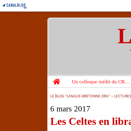
L
Home
Un colloque inédit du CRBC sur les victimes de l’année 1944
LE BLOG "LANGUE-BRETONNE.ORG"
>
LECTURE
6 mars 2017
Les Celtes en libr