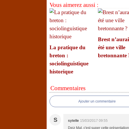
Vous aimerez aussi :
Brest n’aurai
La pratique du
été une ville
breton :
bretonnante 
sociolinguistique
historique
Commentaires
Ajouter un commentaire
S
sytelle
15/03/2017 09:55
Deiz Mat, c'est super cette présentation