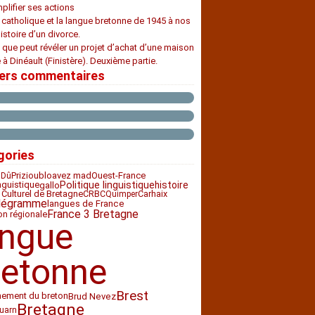
plifier ses actions
e catholique et la langue bretonne de 1945 à nos
histoire d’un divorce.
 que peut révéler un projet d’achat d’une maison
 à Dinéault (Finistère). Deuxième partie.
iers commentaires
gories
Priziou
bloavez mad
Ouest-France
 Dû
histoire
nguistique
Politique linguistique
gallo
 Culturel de Bretagne
CRBC
Carhaix
Quimper
légramme
langues de France
France 3 Bretagne
ion régionale
angue
retonne
Brest
nement du breton
Brud Nevez
Bretagne
uarn