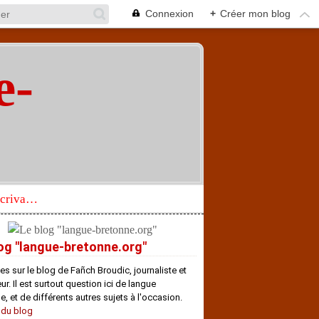
Connexion
+
Créer mon blog
e-
"
Réhabilitation d’un écrivain de langue bretonne aujourd’hui mal connu et méconnu
og "langue-bretonne.org"
es sur le blog de Fañch Broudic, journaliste et
r. Il est surtout question ici de langue
e, et de différents autres sujets à l'occasion.
 du blog