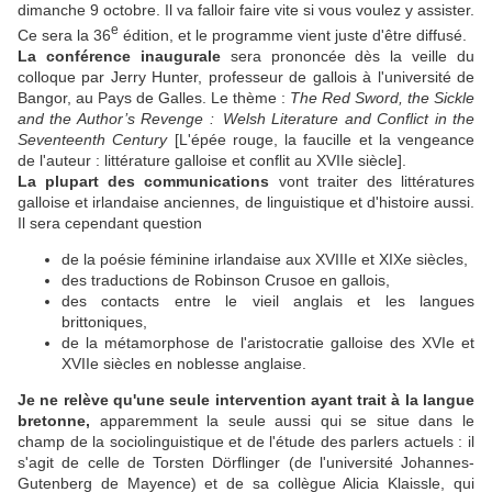
dimanche 9 octobre. Il va falloir faire vite si vous voulez y assister.
e
Ce sera la 36
édition, et le programme vient juste d'être diffusé.
La conférence inaugurale
sera prononcée dès la veille du
colloque par Jerry Hunter, professeur de gallois à l'université de
Bangor, au Pays de Galles. Le thème :
The Red Sword, the Sickle
and the Author’s Revenge :
Welsh Literature and Conflict in the
Seventeenth Century
[L'épée rouge, la faucille et la vengeance
de l'auteur : littérature galloise et conflit au XVIIe siècle].
La plupart des communications
vont traiter des littératures
galloise et irlandaise anciennes, de linguistique et d'histoire aussi.
Il sera cependant question
de la poésie féminine irlandaise aux XVIIIe et XIXe siècles,
des traductions de Robinson Crusoe en gallois,
des contacts entre le vieil anglais et les langues
brittoniques,
de la métamorphose de l'aristocratie galloise des XVIe et
XVIIe siècles en noblesse anglaise.
Je ne relève qu'une seule intervention ayant trait à la langue
bretonne,
apparemment la seule aussi qui se situe dans le
champ de la sociolinguistique et de l'étude des parlers actuels : il
s'agit de celle de Torsten Dörflinger (de l'université Johannes-
Gutenberg de Mayence) et de sa collègue Alicia Klaissle, qui