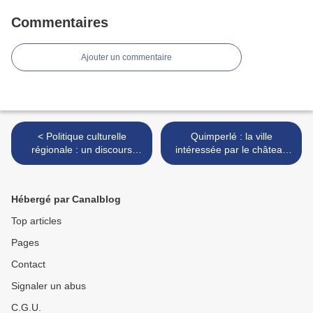
Commentaires
Ajouter un commentaire
< Politique culturelle
Quimperlé : la ville
régionale : un discours
intéressée par le château
offensif de Jean-Michel Le
de Keransquer >
Boulanger
Hébergé par Canalblog
Top articles
Pages
Contact
Signaler un abus
C.G.U.