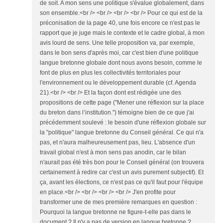
de soit. A mon sens une politique s'évalue globalement, dans
son ensemble.<br /> <br /> <br /> <br /> Pour ce qui est de la
préconisation de la page 40, une fois encore ce n'est pas le
rapport que je juge mais le contexte et le cadre global, à mon
avis lourd de sens. Une telle proposition va, par exemple,
dans le bon sens d'après moi, car c'est bien d'une politique
langue bretonne globale dont nous avons besoin, comme le
font de plus en plus les collectivités territoriales pour
l'environnement ou le développement durable (cf. Agenda
21).<br /> <br /> Et la façon dont est rédigée une des
propositions de cette page ("Mener une réflexion sur la place
du breton dans l’institution.") témoigne bien de ce que j'ai
précédemment soulevé : le besoin d'une réflexion globale sur
la "politique" langue bretonne du Conseil général. Ce qui n'a
pas, et n'aura malheureusement pas, lieu. L'absence d'un
travail global n'est à mon sens pas anodin, car le bilan
n'aurait pas été très bon pour le Conseil général (on trouvera
certainement à redire car c'est un avis purement subjectif). Et
ça, avant les élections, ce n'est pas ce qu'il faut pour l'équipe
en place.<br /> <br /> <br /> <br /> J'en profite pour
transformer une de mes première remarques en question :
Pourquoi la langue bretonne ne figure-t-elle pas dans le
document ? Il n'y a pas de version en langue bretonne ?