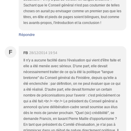
Sachant que le Conseil général n'est pas coutumier de telles
choses on aurait pu envisager comme un premier pas que les
titres, en-tête et pieds de pages soient bilingues, tout comme
les avants-propos, l'introduction et la conclusion !
Répondre
F
FB
28/12/2014 19:54
Il n'y a aucune facilité dans l'évaluation qui vient d'être faite et
elle a été menée avec sérieux. D'une part, elle devait
nécessairement traiter de ce qu'a été la politique "langue
bretonne" du Conseil général du Finistère, depuis qu'elle a
été enclenchée : par définition, on ne peut évaluer que ce qui
a été réalisé. D'autre part, elle devait formuler un certain
nombre de préconisations pour l'avenir : c'est précisément ce
qui a été fait.<br /> <br /> Le président du Conseil général a
annoncé qu'une délibération-cadre serait soumise aux élus
dès le mois de janvier prochain. "Quel (sic) crédibilité", se
demande Francis, en taxant Pierre Maille d'opportunisme ?
En tant que président du Comité d'évaluation, je n'ai pas à
m'immiscer dans un débat de nature directement politique. Il