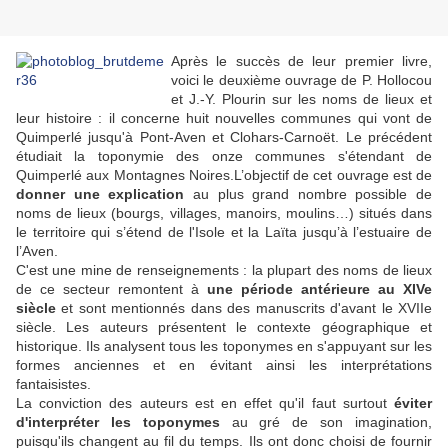
Après le succès de leur premier livre,
voici le deuxième ouvrage de P. Hollocou
et J.-Y. Plourin sur les noms de lieux et
leur histoire : il concerne huit nouvelles communes qui vont de
Quimperlé jusqu'à Pont-Aven et Clohars-Carnoët. Le précédent
étudiait la toponymie des onze communes s'étendant de
Quimperlé aux Montagnes Noires.L’objectif de cet ouvrage est de
donner une explication
au plus grand nombre possible de
noms de lieux (bourgs, villages, manoirs, moulins…) situés dans
le territoire qui s’étend de l'Isole et la Laïta jusqu’à l’estuaire de
l’Aven.
C'est une mine de renseignements : la plupart des noms de lieux
de ce secteur remontent à
une période antérieure au XIVe
siècle
et sont mentionnés dans des manuscrits d'avant le XVIIe
siècle. Les auteurs présentent le contexte géographique et
historique. Ils analysent tous les toponymes en s'appuyant sur les
formes anciennes et en évitant ainsi les interprétations
fantaisistes.
La conviction des auteurs est en effet qu'il faut surtout
éviter
d'interpréter les toponymes
au gré de son imagination,
puisqu'ils changent au fil du temps. Ils ont donc choisi de fournir