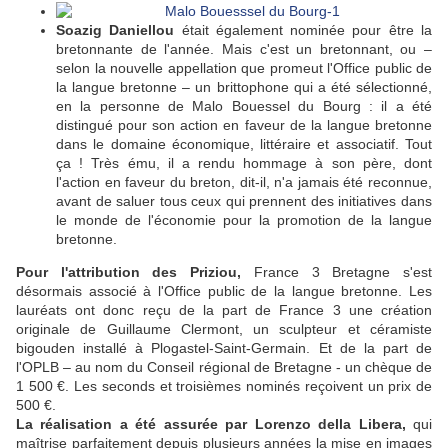
Soazig Daniellou
était également nominée pour être la
bretonnante de l'année. Mais c'est un bretonnant, ou –
selon la nouvelle appellation que promeut l'Office public de
la langue bretonne – un brittophone qui a été sélectionné,
en la personne de Malo Bouessel du Bourg : il a été
distingué pour son action en faveur de la langue bretonne
dans le domaine économique, littéraire et associatif. Tout
ça ! Très ému, il a rendu hommage à son père, dont
l'action en faveur du breton, dit-il, n'a jamais été reconnue,
avant de saluer tous ceux qui prennent des initiatives dans
le monde de l'économie pour la promotion de la langue
bretonne.
Pour l'attribution des Priziou,
France 3 Bretagne s'est
désormais associé à l'Office public de la langue bretonne. Les
lauréats ont donc reçu de la part de France 3 une création
originale de Guillaume Clermont, un sculpteur et céramiste
bigouden installé à Plogastel-Saint-Germain. Et de la part de
l'OPLB – au nom du Conseil régional de Bretagne - un chèque de
1 500 €. Les seconds et troisièmes nominés reçoivent un prix de
500 €.
La réalisation a été assurée par Lorenzo della Libera,
qui
maîtrise parfaitement depuis plusieurs années la mise en images