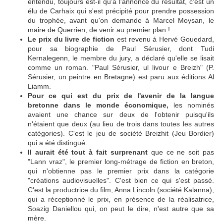
entendu, toujours est-il qu'à l'annonce du résultat, c'est un
élu de Carhaix qui s'est précipité pour prendre possession
du trophée, avant qu'on demande à Marcel Moysan, le
maire de Querrien, de venir au premier plan !
Le prix du livre de fiction
est revenu à Hervé Gouedard,
pour sa biographie de Paul Sérusier, dont Tudi
Kernalegenn, le membre du jury, a déclaré qu'elle se lisait
comme un roman. "Paul Sérusier, ul livour e Breizh" (P.
Sérusier, un peintre en Bretagne) est paru aux éditions Al
Liamm.
Pour ce qui est du prix de l'avenir de la langue
bretonne dans le monde économique,
les nominés
avaient une chance sur deux de l'obtenir puisqu'ils
n'étaient que deux (au lieu de trois dans toutes les autres
catégories). C'est le jeu de société Breizhit (Jeu Bordier)
qui a été distingué.
Il aurait été tout à fait surprenant
que ce ne soit pas
"Lann vraz", le premier long-métrage de fiction en breton,
qui n'obtienne pas le premier prix dans la catégorie
"créations audiovisuelles". C'est bien ce qui s'est passé.
C'est la productrice du film, Anna Lincoln (société Kalanna),
qui a réceptionné le prix, en présence de la réalisatrice,
Soazig Daniellou qui, on peut le dire, n'est autre que sa
mère.