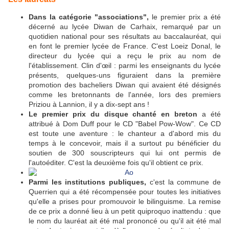
Dans la catégorie "associations",
le premier prix a été
décerné au lycée Diwan de Carhaix, remarqué par un
quotidien national pour ses résultats au baccalauréat, qui
en font le premier lycée de France. C'est Loeiz Donal, le
directeur du lycée qui a reçu le prix au nom de
l'établissement. Clin d'œil : parmi les enseignants du lycée
présents, quelques-uns figuraient dans la première
promotion des bacheliers Diwan qui avaient été désignés
comme les bretonnants de l'année, lors des premiers
Priziou à Lannion, il y a dix-sept ans !
Le premier prix du disque chanté en breton
a été
attribué à Dom Duff pour le CD "Babel Pow-Wow". Ce CD
est toute une aventure : le chanteur a d'abord mis du
temps à le concevoir, mais il a surtout pu bénéficier du
soutien de 300 souscripteurs qui lui ont permis de
l'autoéditer. C'est la deuxième fois qu'il obtient ce prix.
Parmi les institutions publiques,
c'est la commune de
Querrien qui a été récompensée pour toutes les initiatives
qu'elle a prises pour promouvoir le bilinguisme. La remise
de ce prix a donné lieu à un petit quiproquo inattendu : que
le nom du lauréat ait été mal prononcé ou qu'il ait été mal