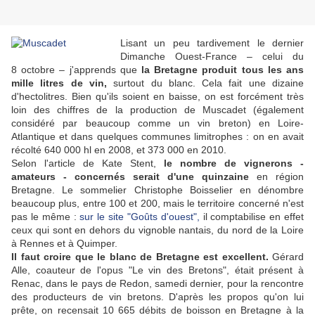
Lisant un peu tardivement le dernier
Dimanche Ouest-France – celui du
8 octobre – j'apprends que
la Bretagne produit tous les ans
mille litres de vin,
surtout du blanc. Cela fait une dizaine
d'hectolitres. Bien qu'ils soient en baisse, on est forcément très
loin des chiffres de la production de Muscadet (également
considéré par beaucoup comme un vin breton) en Loire-
Atlantique et dans quelques communes limitrophes : on en avait
récolté 640 000 hl en 2008, et 373 000 en 2010.
Selon l'article de Kate Stent,
le nombre de vignerons -
amateurs - concernés serait d'une quinzaine
en région
Bretagne. Le sommelier Christophe Boisselier en dénombre
beaucoup plus, entre 100 et 200, mais le territoire concerné n'est
pas le même :
sur le site "Goûts d'ouest",
il comptabilise en effet
ceux qui sont en dehors du vignoble nantais, du nord de la Loire
à Rennes et à Quimper.
Il faut croire que le blanc de Bretagne est excellent.
Gérard
Alle, coauteur de l'opus "Le vin des Bretons", était présent à
Renac, dans le pays de Redon, samedi dernier, pour la rencontre
des producteurs de vin bretons. D'après les propos qu'on lui
prête, on recensait 10 665 débits de boisson en Bretagne à la