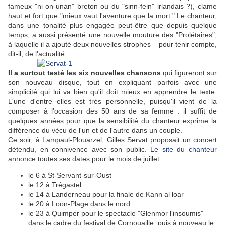
fameux "ni on-unan" breton ou du "sinn-fein" irlandais ?), clame
haut et fort que "mieux vaut l'aventure que la mort." Le chanteur,
dans une tonalité plus engagée peut-être que depuis quelque
temps, a aussi présenté une nouvelle mouture des "Prolétaires",
à laquelle il a ajouté deux nouvelles strophes – pour tenir compte,
dit-il, de l'actualité.
Il a surtout testé les six nouvelles chansons
qui figureront sur
son nouveau disque, tout en expliquant parfois avec une
simplicité qui lui va bien qu'il doit mieux en apprendre le texte.
L'une d'entre elles est très personnelle, puisqu'il vient de la
composer à l'occasion des 50 ans de sa femme : il suffit de
quelques années pour que la sensibilité du chanteur exprime la
différence du vécu de l'un et de l'autre dans un couple.
Ce soir, à Lampaul-Plouarzel, Gilles Servat proposait un concert
détendu, en connivence avec son public.
Le site du chanteur
annonce toutes ses dates pour le mois de juillet :
le 6 à St-Servant-sur-Oust
le 12 à Trégastel
le 14 à Landerneau pour la finale de Kann al loar
le 20 à Loon-Plage dans le nord
le 23 à Quimper pour le spectacle "Glenmor l'insoumis"
dans le cadre du festival de Cornouaille, puis à nouveau le