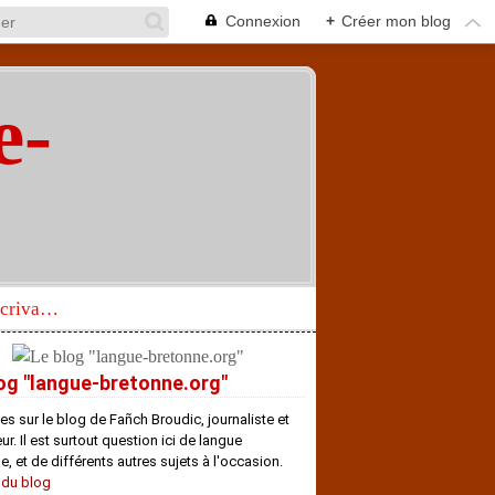
Connexion
+
Créer mon blog
e-
"
Réhabilitation d’un écrivain de langue bretonne aujourd’hui mal connu et méconnu
og "langue-bretonne.org"
es sur le blog de Fañch Broudic, journaliste et
r. Il est surtout question ici de langue
e, et de différents autres sujets à l'occasion.
 du blog