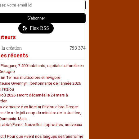
Flux RSS
siteurs
 la création
793 374
les récents
-Plouguer, 7 400 habitants, capitale culturelle en
Bretagne
, un 1er mai multicolore et revigoré
teuse Gwennyn : bretonnante de l’année 2026
s Priziou
zioù 2026 seront décernés le 24 mars à
rden
a viz meurz e vo lidet ar Priziou e bro-Dreger
 sur le n : le joli coup du ministre de la Justice,
 Darmanin. Mais…
e abbé Perrot. Nouvelles approches, nouveaux
s
ectif Pour que vivent nos langues se transforme