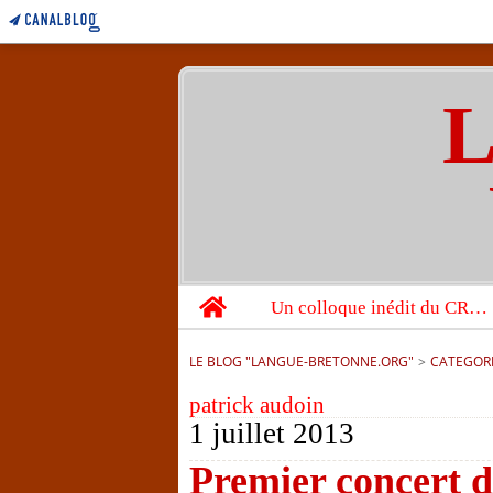
L
Home
Un colloque inédit du CRBC sur les victimes de l’année 1944
LE BLOG "LANGUE-BRETONNE.ORG"
>
CATEGOR
patrick audoin
1 juillet 2013
Premier concert de