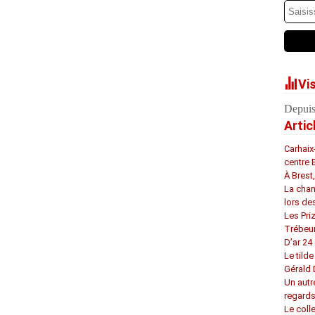
Vi
Depuis
Artic
Carhaix
centre 
À Brest
La chan
lors de
Les Pri
Trébeu
D’ar 24 
Le tilde
Gérald
Un autr
regard
Le coll