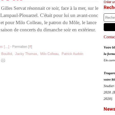
Créer u
Rech
Gilles Servat résonnait ce soir, face à la mer, sur le
 Lampaul-Plouarzel. C'était pour lui un avant-conc
é, et pour Milo Colleau, le patron du Môle, le lance
saison de concerts du dimanche soir en extérieur.
Contact
s [
…
]
- Permalien [
#
]
Votre bl
 Bouillol
,
Jacky Thomas
,
Milo Colleau
,
Patrick Audoin
la form
Un corr
Trugare
votre bl
Studier
2020. [É
2020].
News