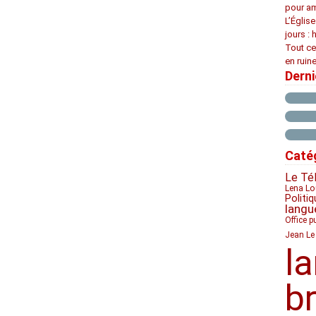
pour am
L’Églis
jours : 
Tout ce
en ruine
Dern
Caté
Le Té
Lena Lo
Politiq
langu
Office p
Jean Le
l
b