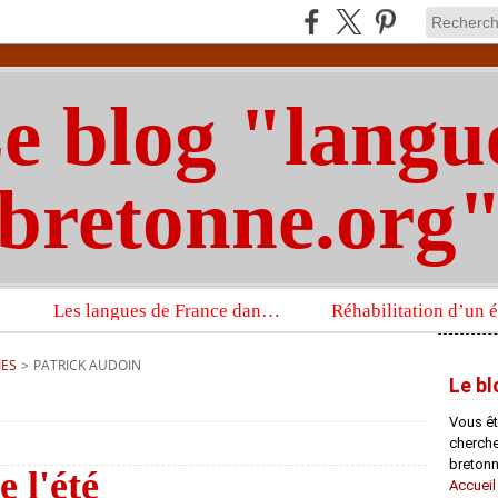
e blog "langu
bretonne.org
Les langues de France dans un imposant ouvrage sur la langue française que publient les Presses universitaires d’Oxford
IES
>
PATRICK AUDOIN
Le bl
Vous êt
chercheu
bretonn
 l'été
Accueil