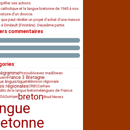
plifier ses actions
e catholique et la langue bretonne de 1945 à nos
histoire d’un divorce.
 que peut révéler un projet d’achat d’une maison
 à Dinéault (Finistère). Deuxième partie.
iers commentaires
gories
légramme
Priziou
bloavez mad
Diwan
France 3 Bretagne
uarn
ue linguistique
télévision régionale
es régionales
CRBC
Carhaix
langues de France
ublic de la langue bretonne
breton
Brud Nevez
 Dû
Quimper
angue
retonne