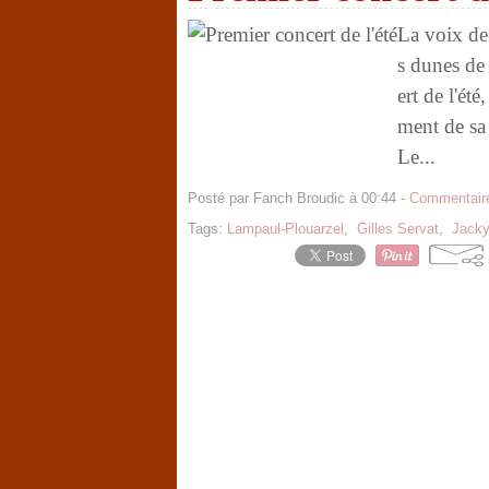
La voix de 
s dunes de
ert de l'ét
ment de sa 
Le...
Posté par Fanch Broudic à 00:44 -
Commentaire
Tags:
Lampaul-Plouarzel
,
Gilles Servat
,
Jacky