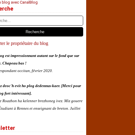
n blog avec CanalBlog
erche
er le propriétaire du blog
og est impressionnant autant sur le fond que sur
e. Chapeau bas !
espondant occitan, février 2020.
z deoc'h evit ho plog dedennus-kaer. [Merci pour
og fort intéressant].
 e Roazhon ha kelenner brezhoneg ivez. Miz gouere
tudiant à Rennes et enseignant de breton. Juillet
letter