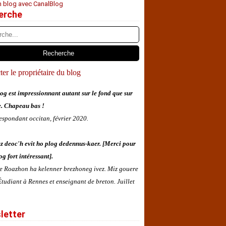
n blog avec CanalBlog
erche
er le propriétaire du blog
og est impressionnant autant sur le fond que sur
e. Chapeau bas !
espondant occitan, février 2020.
z deoc'h evit ho plog dedennus-kaer. [Merci pour
og fort intéressant].
 e Roazhon ha kelenner brezhoneg ivez. Miz gouere
tudiant à Rennes et enseignant de breton. Juillet
letter