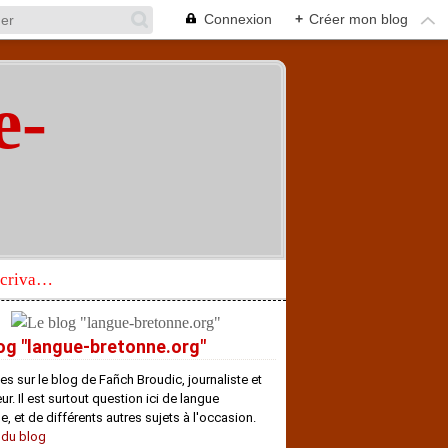
Connexion
+
Créer mon blog
e-
"
Réhabilitation d’un écrivain de langue bretonne aujourd’hui mal connu et méconnu
og "langue-bretonne.org"
es sur le blog de Fañch Broudic, journaliste et
r. Il est surtout question ici de langue
e, et de différents autres sujets à l'occasion.
 du blog