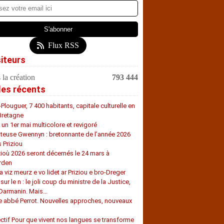
Flux RSS
siteurs
 la création
793 444
les récents
-Plouguer, 7 400 habitants, capitale culturelle en
Bretagne
, un 1er mai multicolore et revigoré
teuse Gwennyn : bretonnante de l’année 2026
s Priziou
zioù 2026 seront décernés le 24 mars à
rden
a viz meurz e vo lidet ar Priziou e bro-Dreger
 sur le n : le joli coup du ministre de la Justice,
 Darmanin. Mais…
e abbé Perrot. Nouvelles approches, nouveaux
s
ectif Pour que vivent nos langues se transforme