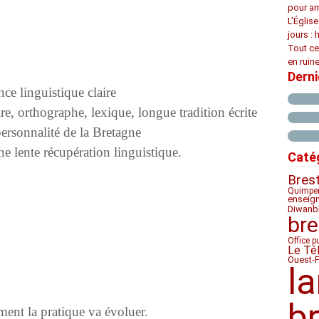
pour am
L’Églis
jours : 
Tout ce
en ruine
Dern
ce linguistique claire
, orthographe, lexique, longue tradition écrite
ersonnalité de la Bretagne
ne lente récupération linguistique.
Caté
Bres
Quimpe
enseig
Diwan
b
bre
Office p
Le Té
Ouest-
l
b
mment la pratique va évoluer.