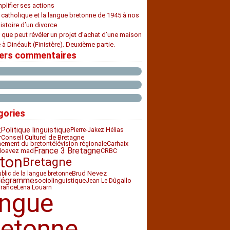
plifier ses actions
e catholique et la langue bretonne de 1945 à nos
histoire d’un divorce.
 que peut révéler un projet d’achat d’une maison
 à Dinéault (Finistère). Deuxième partie.
iers commentaires
gories
t
Politique linguistique
Pierre-Jakez Hélias
Conseil Culturel de Bretagne
r
nement du breton
télévision régionale
Carhaix
France 3 Bretagne
loavez mad
CRBC
ton
Bretagne
Brud Nevez
ublic de la langue bretonne
légramme
sociolinguistique
gallo
Jean Le Dû
France
Lena Louarn
angue
retonne