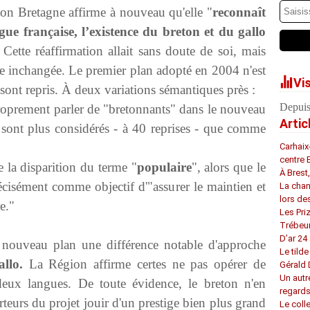
n Bretagne affirme à nouveau qu'elle "
reconnaît
ngue française, l’existence du breton et du gallo
 Cette réaffirmation allait sans doute de soi, mais
este inchangée. Le premier plan adopté en 2004 n'est
Vi
 sont repris. À deux variations sémantiques près :
Depuis
 proprement parler de "bretonnants" dans le nouveau
Artic
e sont plus considérés - à 40 reprises - que comme
Carhaix
centre 
 la disparition du terme "
populaire
", alors que le
À Brest
écisément comme objectif d'"assurer le maintien et
La chan
lors de
e."
Les Pri
Trébeu
D’ar 24 
e nouveau plan une différence notable d'approche
Le tilde
llo.
La Région affirme certes ne pas opérer de
Gérald
Un autr
s deux langues. De toute évidence, le breton n'en
regard
teurs du projet jouir d'un prestige bien plus grand
Le coll