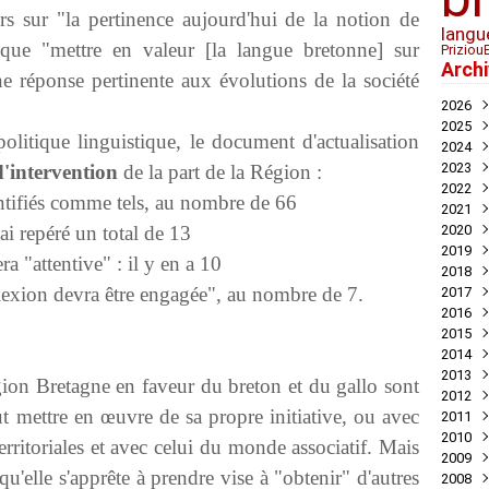
rs sur "la pertinence aujourd'hui de la notion de
langu
t que "mettre en valeur [la langue bretonne] sur
Priziou
Arch
une réponse pertinente aux évolutions de la société
2026
2025
Juil
litique linguistique, le document d'actualisation
2024
Mai
Nov
2023
Avril
Oct
Déc
d'intervention
de la part de la Région :
2022
Mar
Aoû
Nov
Déc
ntifiés comme tels, au nombre de 66
2021
Juil
Oct
Nov
Déc
ai repéré un total de 13
2020
Mai
Sep
Oct
Nov
Déc
2019
Avril
Aoû
Sep
Oct
Nov
Déc
ra "attentive" : il y en a 10
2018
Mar
Juil
Juil
Sep
Oct
Nov
Nov
flexion devra être engagée", au nombre de 7.
2017
Févr
Jui
Jui
Aoû
Sep
Oct
Oct
Déc
2016
Janv
Mai
Mai
Juil
Aoû
Sep
Sep
Nov
Déc
2015
Avril
Avril
Jui
Juil
Aoû
Aoû
Oct
Nov
Déc
2014
Mar
Mar
Mai
Jui
Jui
Juil
Sep
Oct
Oct
Déc
2013
Févr
Févr
Avril
Mai
Mai
Jui
Aoû
Aoû
Sep
Nov
Déc
ion Bretagne en faveur du breton et du gallo sont
2012
Janv
Janv
Mar
Avril
Avril
Mai
Jui
Juil
Aoû
Oct
Nov
Déc
ut mettre en œuvre de sa propre initiative, ou avec
2011
Févr
Mar
Mar
Mar
Mai
Jui
Juil
Sep
Oct
Oct
Déc
2010
Janv
Févr
Févr
Févr
Avril
Mai
Jui
Aoû
Sep
Sep
Nov
Déc
territoriales et avec celui du monde associatif. Mais
2009
Janv
Janv
Janv
Mar
Mar
Mai
Juil
Aoû
Aoû
Oct
Nov
Déc
elle s'apprête à prendre vise à "obtenir" d'autres
2008
Févr
Févr
Févr
Mai
Juil
Juil
Sep
Oct
Nov
Déc