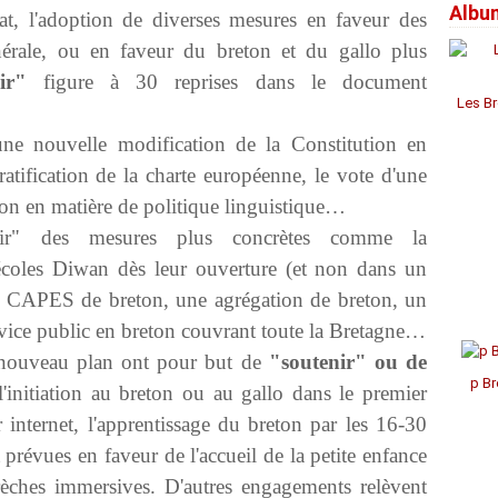
Albu
Janv
Janv
Janv
Avril
Jui
Jui
Aoû
Sep
Oct
Nov
Déc
tat, l'adoption de diverses mesures en faveur des
Mar
Mai
Mai
Juil
Aoû
Sep
Oct
Nov
érale, ou en faveur du breton et du gallo plus
Févr
Avril
Avril
Jui
Juil
Aoû
Aoû
Oct
Janv
Mar
Mar
Mai
Jui
Juil
Juil
Sep
ir"
figure à 30 reprises dans le document
Févr
Févr
Avril
Mai
Mai
Jui
Aoû
Les Br
Janv
Janv
Mar
Avril
Avril
Mai
Févr
Mar
Mar
Avril
une nouvelle modification de la Constitution en
Janv
Févr
Févr
Mar
ratification de la charte européenne, le vote d'une
Janv
Janv
Févr
Janv
tion en matière de politique linguistique…
enir" des mesures plus concrètes comme la
 écoles Diwan dès leur ouverture (et non dans un
de CAPES de breton, une agrégation de breton, un
vice public en breton couvrant toute la Bretagne…
 nouveau plan ont pour but de
"soutenir" ou de
p Br
 l'initiation au breton ou au gallo dans le premier
r internet, l'apprentissage du breton par les 16-30
prévues en faveur de l'accueil de la petite enfance
rèches immersives. D'autres engagements relèvent