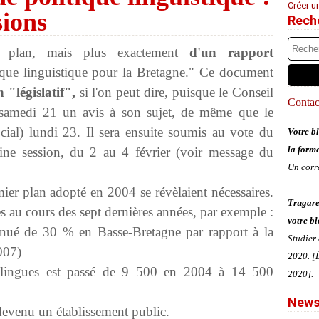
Créer u
sions
Rech
un plan, mais plus exactement
d'un rapport
ique linguistique pour la Bretagne." Ce document
"législatif",
si l'on peut dire, puisque le Conseil
Contact
 samedi 21 un avis à son sujet, de même que le
l) lundi 23. Il sera ensuite soumis au vote du
Votre bl
la form
aine session, du 2 au 4 février (voir message du
Un corr
ier plan adopté en 2004 se révèlaient nécessaires.
Trugare
s au cours des sept dernières années, par exemple :
votre bl
nué de 30 % en Basse-Bretagne par rapport à la
Studier
007)
2020. [É
bilingues est passé de 9 500 en 2004 à 14 500
2020].
News
 devenu un établissement public.