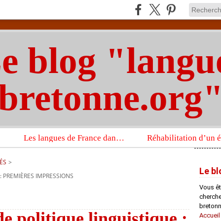
e blog "langu
bretonne.org
Les langues de France dans un imposant ouvrage sur la langue française que publient les Presses universitaires d’Oxford
ÉS
>
Le bl
: PREMIÈRES IMPRESSIONS
Vous êt
chercheu
bretonn
 politique linguistique :
Accueil