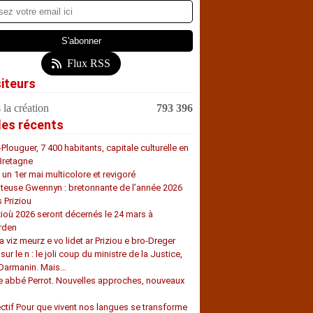
Flux RSS
siteurs
 la création
793 396
les récents
-Plouguer, 7 400 habitants, capitale culturelle en
Bretagne
, un 1er mai multicolore et revigoré
teuse Gwennyn : bretonnante de l’année 2026
s Priziou
zioù 2026 seront décernés le 24 mars à
rden
a viz meurz e vo lidet ar Priziou e bro-Dreger
 sur le n : le joli coup du ministre de la Justice,
 Darmanin. Mais…
e abbé Perrot. Nouvelles approches, nouveaux
s
ectif Pour que vivent nos langues se transforme