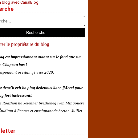
n blog avec CanalBlog
erche
er le propriétaire du blog
og est impressionnant autant sur le fond que sur
e. Chapeau bas !
espondant occitan, février 2020.
z deoc'h evit ho plog dedennus-kaer. [Merci pour
og fort intéressant].
 e Roazhon ha kelenner brezhoneg ivez. Miz gouere
tudiant à Rennes et enseignant de breton. Juillet
letter