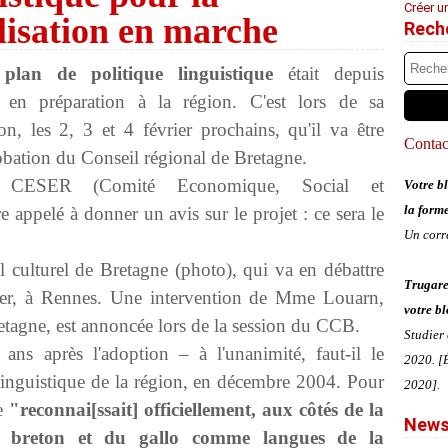
Créer u
alisation en marche
Rech
lan de politique linguistique
était depuis
 en préparation à la région. C'est lors de sa
on, les 2, 3 et 4 février prochains, qu'il va être
Contact
obation du Conseil régional de Bretagne.
e CESER (Comité Economique, Social et
Votre bl
la form
 appelé à donner un avis sur le projet : ce sera le
Un corr
 culturel de Bretagne (photo), qui va en débattre
Trugare
ier, à Rennes. Une intervention de Mme Louarn,
votre bl
etagne, est annoncée lors de la session du CCB.
Studier
 ans après l'adoption – à l'unanimité, faut-il le
2020. [É
 linguistique de la région, en décembre 2004. Pour
2020].
ne
"reconnai[ssait] officiellement, aux côtés de la
News
 du breton et du gallo comme langues de la