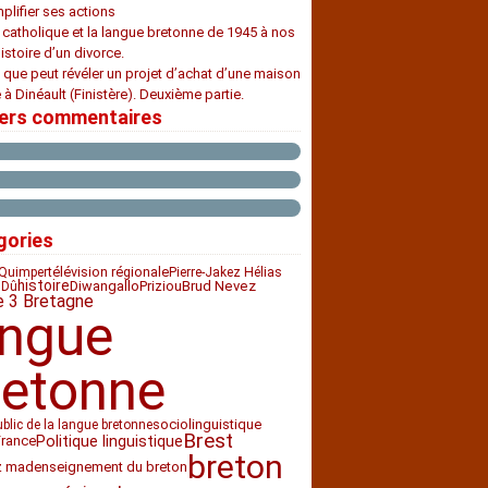
plifier ses actions
e catholique et la langue bretonne de 1945 à nos
histoire d’un divorce.
 que peut révéler un projet d’achat d’une maison
 à Dinéault (Finistère). Deuxième partie.
iers commentaires
gories
télévision régionale
Quimper
Pierre-Jakez Hélias
histoire
Diwan
Priziou
gallo
Brud Nevez
 Dû
e 3 Bretagne
angue
retonne
sociolinguistique
ublic de la langue bretonne
Brest
France
Politique linguistique
breton
z mad
enseignement du breton