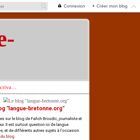
Connexion
+
Créer mon blog
e-
"
Réhabilitation d’un écrivain de langue bretonne aujourd’hui mal connu et méconnu
og "langue-bretonne.org"
es sur le blog de Fañch Broudic, journaliste et
r. Il est surtout question ici de langue
e, et de différents autres sujets à l'occasion.
 du blog