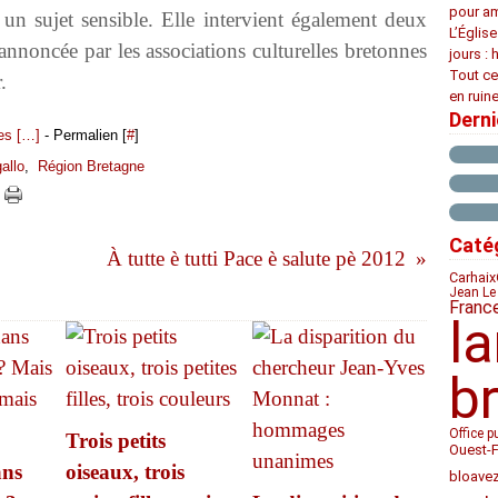
pour am
it un sujet sensible. Elle intervient également deux
L’Églis
annoncée par les associations culturelles bretonnes
jours : 
Tout ce
.
en ruine
Dern
s [
…
]
- Permalien [
#
]
gallo
,
Région Bretagne
Caté
À tutte è tutti Pace è salute pè 2012
Carhaix
Jean Le
Franc
l
b
Office p
Trois petits
Ouest-
ans
oiseaux, trois
bloave