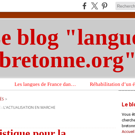
e blog "langu
bretonne.org
Les langues de France dans un imposant ouvrage sur la langue française que publient les Presses universitaires d’Oxford
ÉS
>
Le bl
 : L'ACTUALISATION EN MARCHE
Vous êt
chercheu
bretonn
istique pour la
Accueil