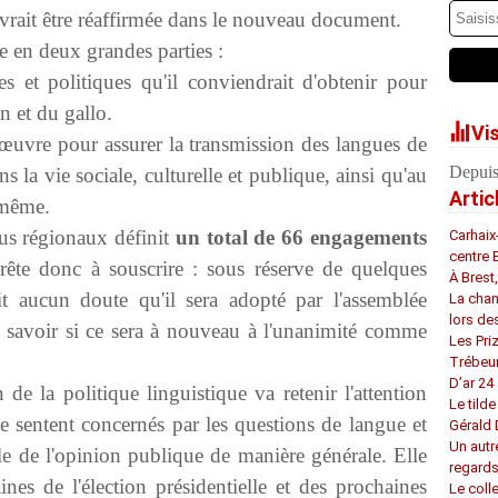
vrait être réaffirmée dans le nouveau document.
e en deux grandes parties :
ues et politiques qu'il conviendrait d'obtenir pour
n et du gallo.
Vi
 œuvre pour assurer la transmission des langues de
Depuis
 la vie sociale, culturelle et publique, ainsi qu'au
Artic
e-même.
us régionaux définit
un total de 66 engagements
Carhaix
centre 
rête donc à souscrire : sous réserve de quelques
À Brest
ait aucun doute qu'il sera adopté par l'assemblée
La chan
lors de
e savoir si ce sera à nouveau à l'unanimité comme
Les Pri
Trébeu
D’ar 24 
n de la politique linguistique va retenir l'attention
Le tilde
 se sentent concernés par les questions de langue et
Gérald
Un autr
lle de l'opinion publique de manière générale. Elle
regard
ines de l'élection présidentielle et des prochaines
Le coll