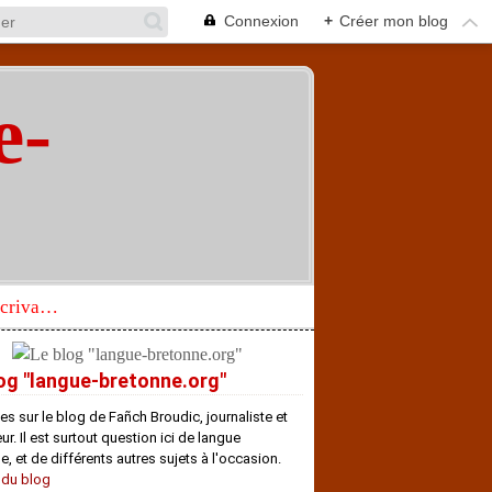
Connexion
+
Créer mon blog
e-
"
Réhabilitation d’un écrivain de langue bretonne aujourd’hui mal connu et méconnu
og "langue-bretonne.org"
es sur le blog de Fañch Broudic, journaliste et
r. Il est surtout question ici de langue
e, et de différents autres sujets à l'occasion.
 du blog