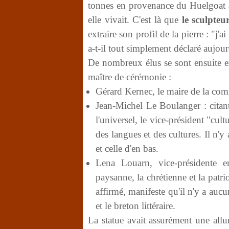
tonnes en provenance du Huelgoat a 
elle vivait. C'est là que
le sculpte
extraire son profil de la pierre : "j'a
a-t-il tout simplement déclaré aujour
De nombreux élus se sont ensuite 
maître de cérémonie :
Gérard Kernec, le maire de la c
Jean-Michel Le Boulanger : citant
l'universel, le vice-président "cult
des langues et des cultures. Il n'y 
et celle d'en bas.
Lena Louarn, vice-présidente 
paysanne, la chrétienne et la patri
affirmé, manifeste qu'il n'y a aucu
et le breton littéraire.
La statue avait assurément une all