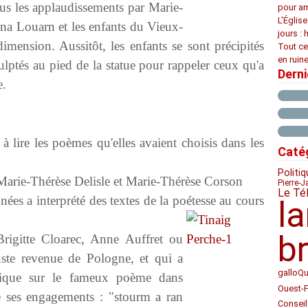
ous les applaudissements par Marie-
pour am
L’Églis
na Louarn et les enfants du Vieux-
jours : 
dimension. Aussitôt, les enfants se sont précipités
Tout ce
en ruine
culptés au pied de la statue pour rappeler ceux qu'a
Dern
e.
à lire les poèmes qu'elles avaient choisis dans les
Caté
Politiq
Marie-Thérèse Delisle et Marie-Thérèse Corson
Pierre-J
Le Té
ées a interprété des textes de la poétesse au cours
l
b
rigitte Cloarec, Anne Auffret ou
ste revenue de Pologne, et qui a
gallo
Qu
ique sur le fameux poème dans
Ouest-
 ses engagements : "stourm a ran
Conseil