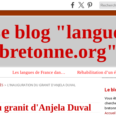
e blog "langu
bretonne.org
Les langues de France dans un imposant ouvrage sur la langue française que publient les Presses universitaires d’Oxford
ÉS
>
L'INAUGURATION DU GRANIT D'ANJELA DUVAL
Le bl
Vous êt
chercheu
 granit d'Anjela Duval
bretonn
Accueil