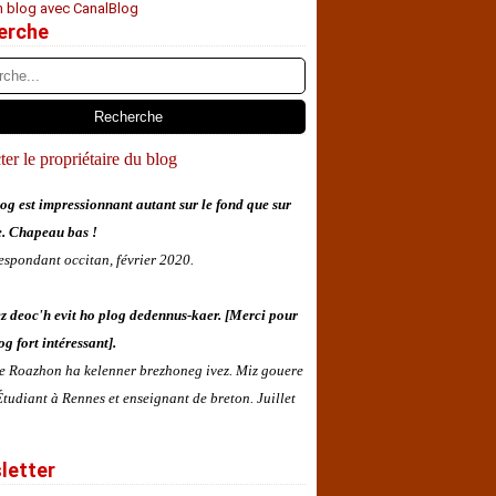
n blog avec CanalBlog
erche
er le propriétaire du blog
og est impressionnant autant sur le fond que sur
e. Chapeau bas !
espondant occitan, février 2020.
z deoc'h evit ho plog dedennus-kaer. [Merci pour
og fort intéressant].
 e Roazhon ha kelenner brezhoneg ivez. Miz gouere
tudiant à Rennes et enseignant de breton. Juillet
letter