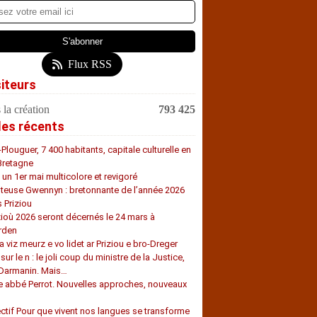
Flux RSS
siteurs
 la création
793 425
les récents
-Plouguer, 7 400 habitants, capitale culturelle en
Bretagne
, un 1er mai multicolore et revigoré
teuse Gwennyn : bretonnante de l’année 2026
s Priziou
zioù 2026 seront décernés le 24 mars à
rden
a viz meurz e vo lidet ar Priziou e bro-Dreger
 sur le n : le joli coup du ministre de la Justice,
 Darmanin. Mais…
e abbé Perrot. Nouvelles approches, nouveaux
s
ectif Pour que vivent nos langues se transforme