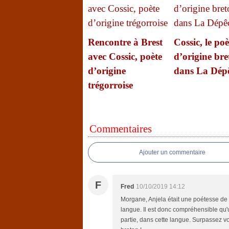
Rencontre à Brest
Cossic, le poè
avec Cossic, poète
d’origine bre
d’origine
dans La Dép
trégorroise
Commentaires
Ajouter un commentaire
F
Fred
10/10/2019 14:12
Morgane, Anjela était une poétesse de 
langue. Il est donc compréhensible qu'
partie, dans cette langue. Surpassez vo