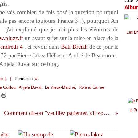
2008
Févr
Févr
Févr
Mai
Juil
Juil
Sep
Oct
Nov
Déc
ris.
Albu
Janv
Janv
Janv
Avril
Jui
Jui
Aoû
Sep
Oct
Nov
Déc
 ne sais combien de fois posé la question pourquoi
Mar
Mai
Mai
Juil
Aoû
Sep
Oct
Nov
Févr
Avril
Avril
Jui
Juil
Aoû
Aoû
Oct
elle pas encore toujours France 3 !), pourquoi An
Janv
Mar
Mar
Mai
Jui
Juil
Juil
Sep
 : j'ai expliqué que je n'ai plus les éléments de
Févr
Févr
Avril
Mai
Mai
Jui
Aoû
Les Br
Janv
Janv
Mar
Avril
Avril
Mai
.pluzz.fr
un avant-sujet sur la mise en place de la
Févr
Mar
Mar
Avril
endredi 4
, et revoir dans
Bali Breizh
de ce jour le
Janv
Févr
Févr
Mar
Janv
Janv
Févr
972 par Pierre-Jakez Hélias et André de Beaumont.
Janv
Anjela Duval sur ce blog.
s [
…
]
- Permalien [
#
]
e Guillou
,
Anjela Duval
,
Le Vieux-Marché
,
Roland Carrée
p Br
Comment dit-on "veuillez patienter, s'il vous plaît" en breton ?