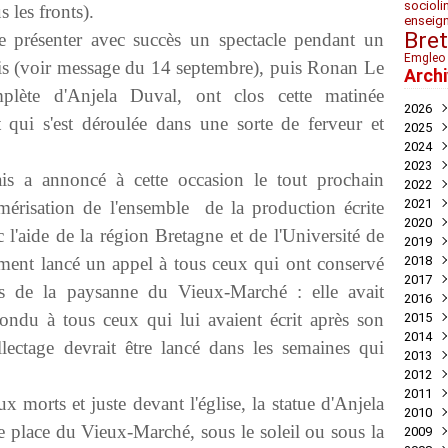
socioli
 les fronts).
enseig
Bre
 présenter avec succès un spectacle pendant un
Emgleo 
ris (voir message du 14 septembre), puis Ronan Le
Arch
mplète d'Anjela Duval, ont clos cette matinée
2026
 qui s'est déroulée dans une sorte de ferveur et
2025
Juil
2024
Mai
Nov
2023
Avril
Oct
Déc
nais a annoncé à cette occasion le tout prochain
2022
Mar
Aoû
Nov
Déc
2021
Juil
Oct
Nov
Déc
érisation de l'ensemble de la production écrite
2020
Mai
Sep
Oct
Nov
Déc
 l'aide de la région Bretagne et de l'Université de
2019
Avril
Aoû
Sep
Oct
Nov
Déc
ement lancé un appel à tous ceux qui ont conservé
2018
Mar
Juil
Juil
Sep
Oct
Nov
Nov
2017
Févr
Jui
Jui
Aoû
Sep
Oct
Oct
Déc
les de la paysanne du Vieux-Marché : elle avait
2016
Janv
Mai
Mai
Juil
Aoû
Sep
Sep
Nov
Déc
ondu à tous ceux qui lui avaient écrit après son
2015
Avril
Avril
Jui
Juil
Aoû
Aoû
Oct
Nov
Déc
2014
Mar
Mar
Mai
Jui
Jui
Juil
Sep
Oct
Oct
Déc
ctage devrait être lancé dans les semaines qui
2013
Févr
Févr
Avril
Mai
Mai
Jui
Aoû
Aoû
Sep
Nov
Déc
2012
Janv
Janv
Mar
Avril
Avril
Mai
Jui
Juil
Aoû
Oct
Nov
Déc
2011
Févr
Mar
Mar
Mar
Mai
Jui
Juil
Sep
Oct
Oct
Déc
orts et juste devant l'église, la statue d'Anjela
2010
Janv
Févr
Févr
Févr
Avril
Mai
Jui
Aoû
Sep
Sep
Nov
Déc
e place du Vieux-Marché, sous le soleil ou sous la
2009
Janv
Janv
Janv
Mar
Mar
Mai
Juil
Aoû
Aoû
Oct
Nov
Déc