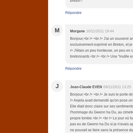
breton !
Répondre
M
Morgane
10/11/2011 19:44
Bonjour,<br /> <br /> J'ai un souvenir a
exclusivement exprimé en Breton, et je
/> J'étais un peu honteuse, un peu en
bretonnants.<br /> <br /> Une "inutile e
Répondre
J
Jean-Claude EVEN
09/11/2011 13:25
Bonjour.<br /> <br /> Je suis le porte-d
/> Anjela avait demandé qu'on pose un
Elle était donc claire sur ses sentiments
l'hommage du Gwenn ha Du, au cimetiè
propre tombe.<br /> <br /> Le jour où f
pas eu de Gwenn ha Du si je n'avais appo
ne pouvait se faire sans la présence d