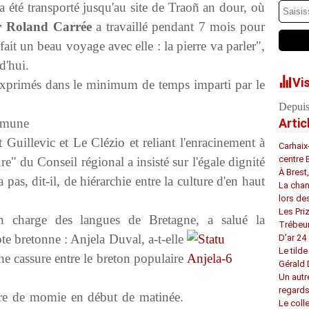
été transporté jusqu'au site de Traoñ an dour, où
ur Roland Carrée
a travaillé pendant 7 mois pour
i fait un beau voyage avec elle : la pierre va parler",
d'hui.
Vi
exprimés dans le minimum de temps imparti par le
Depuis
ommune
Artic
 Guillevic et Le Clézio et reliant l'enracinement à
Carhaix
centre 
ure" du Conseil régional a insisté sur l'égale dignité
À Brest
a pas, dit-il, de hiérarchie entre la culture d'en haut
La chan
lors de
Les Pri
en charge des langues de Bretagne, a salué la
Trébeu
ote
bretonne : Anjela Duval, a-t-elle
D’ar 24 
Le tilde
ne cassure entre le breton populaire
Gérald
Un autr
regard
ure de momie en début de matinée.
Le coll