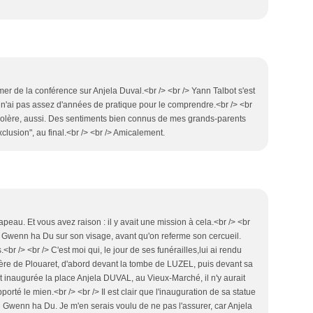
mer de la conférence sur Anjela Duval.<br /> <br /> Yann Talbot s'est
 n'ai pas assez d'années de pratique pour le comprendre.<br /> <br
 colère, aussi. Des sentiments bien connus de mes grands-parents
xclusion", au final.<br /> <br /> Amicalement.
rapeau. Et vous avez raison : il y avait une mission à cela.<br /> <br
 Gwenn ha Du sur son visage, avant qu'on referme son cercueil.
.<br /> <br /> C'est moi qui, le jour de ses funérailles,lui ai rendu
re de Plouaret, d'abord devant la tombe de LUZEL, puis devant sa
ut inaugurée la place Anjela DUVAL, au Vieux-Marché, il n'y aurait
rté le mien.<br /> <br /> Il est clair que l'inauguration de sa statue
u Gwenn ha Du. Je m'en serais voulu de ne pas l'assurer, car Anjela