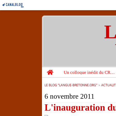
L
Home
Un colloque inédit du CRBC sur les victimes de l’année 1944
LE BLOG "LANGUE-BRETONNE.ORG"
>
ACTUALIT
6 novembre 2011
L'inauguration du