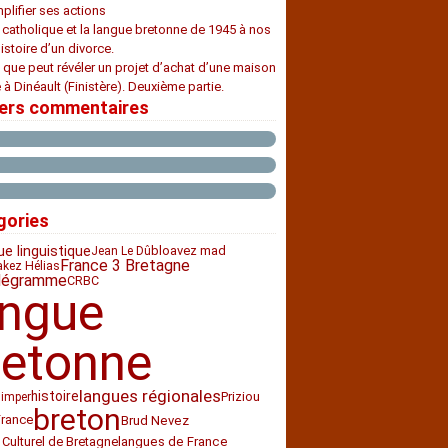
plifier ses actions
e catholique et la langue bretonne de 1945 à nos
histoire d’un divorce.
 que peut révéler un projet d’achat d’une maison
 à Dinéault (Finistère). Deuxième partie.
iers commentaires
gories
ue linguistique
bloavez mad
Jean Le Dû
France 3 Bretagne
akez Hélias
légramme
CRBC
angue
retonne
langues régionales
histoire
Priziou
imper
breton
France
Brud Nevez
 Culturel de Bretagne
langues de France