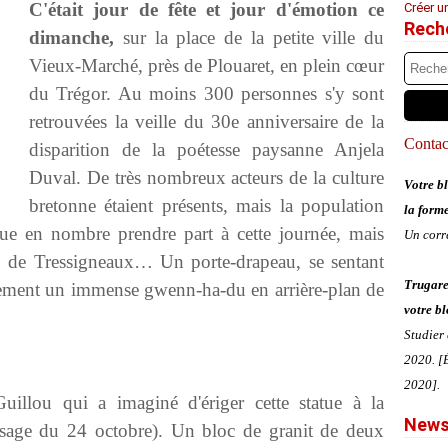
C'était jour de fête et jour d'émotion ce
Créer u
Rech
dimanche,
sur la place de la petite ville du
Vieux-Marché, près de Plouaret, en plein cœur
du Trégor. Au moins 300 personnes s'y sont
retrouvées la veille du 30e anniversaire de la
Contact
disparition de la poétesse paysanne Anjela
Duval. De très nombreux acteurs de la culture
Votre bl
bretonne étaient présents, mais la population
la form
ue en nombre prendre part à cette journée, mais
Un corr
 de Tressigneaux… Un porte-drapeau, se sentant
Trugare
quement un immense gwenn-ha-du en arrière-plan de
votre bl
Studier
2020. [É
2020].
Guillou qui a imaginé d'ériger cette statue à la
News
sage du 24 octobre). Un bloc de granit de deux