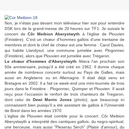
Non, je n'étais pas devant mon téléviseur hier soir pour entendre
DSK lors de la grand-messe de 20 heures sur TF1. Je suivais le
concert de
Côr Meibion Aberystwyth
à l'église de Plouvien
(Finistère). C'est un chœur d'hommes gallois d'une trentaine de
membres et dont le chef de chœur est une femme : Carol Davies,
qui habite Llandysul, une commune jumelée avec Plogonnec
(Finistère), alors que Plouvien est jumelée avec Trégaron.
Le chœur d'hommes d'Aberystwyth
fêtera l'an prochain son
50e anniversaire, puisqu'il a été créé en 1962. Il donne chaque
année de nombreux concerts surtout au Pays de Galles, mais
aussi en Angleterre ou en Allemagne. Il était déjà venu en
Bretagne en 2002. Il a fait ce week-end une mini-tournée de trois
jours dans le Finistère : Plogonnec, Quimper et Plouvien. Il avait
reçu pour l'occasion le renfort de trois chanteurs de Tregaron,
dont celui de
Dewi Morris Jones
(photo), que beaucoup ici
connaissent bien puisqu'il a été assistant de gallois à l'Université
de Brest dans les années 1970.
L'église de Plouvien était comble pour le concert. Côr Meibion
Aberystwyth a interprété des cantiques gallois, du negro-spiritual,
une berceuse, mais aussi "Pleserau Serch" (Plaisir d'amour), du