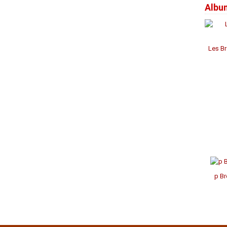
Albu
Janv
Janv
Janv
Avril
Jui
Jui
Aoû
Sep
Oct
Nov
Déc
Mar
Mai
Mai
Juil
Aoû
Sep
Oct
Nov
Févr
Avril
Avril
Jui
Juil
Aoû
Aoû
Oct
Janv
Mar
Mar
Mai
Jui
Juil
Juil
Sep
Févr
Févr
Avril
Mai
Mai
Jui
Aoû
Les Br
Janv
Janv
Mar
Avril
Avril
Mai
Févr
Mar
Mar
Avril
Janv
Févr
Févr
Mar
Janv
Janv
Févr
Janv
p Br