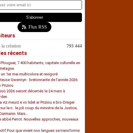
Flux RSS
siteurs
 la création
793 444
les récents
-Plouguer, 7 400 habitants, capitale culturelle en
Bretagne
, un 1er mai multicolore et revigoré
teuse Gwennyn : bretonnante de l’année 2026
s Priziou
zioù 2026 seront décernés le 24 mars à
rden
a viz meurz e vo lidet ar Priziou e bro-Dreger
 sur le n : le joli coup du ministre de la Justice,
 Darmanin. Mais…
e abbé Perrot. Nouvelles approches, nouveaux
s
ectif Pour que vivent nos langues se transforme