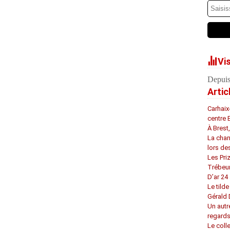
Vi
Depuis
Artic
Carhaix
centre 
À Brest
La chan
lors de
Les Pri
Trébeu
D’ar 24 
Le tilde
Gérald
Un autr
regard
Le coll