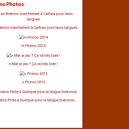
ms Photos
ier
ier
ier
n
n
t
tembre
obre
embre
embre
(1)
(7)
(4)
(2)
(2)
(2)
(5)
(6)
(19)
(13)
(13)
s
let
t
tembre
obre
embre
(6)
(2)
(7)
(3)
(1)
(13)
(15)
(3)
ier
n
let
t
t
obre
(2)
(10)
(1)
(6)
(7)
(8)
(2)
(16)
ier
s
s
n
let
let
tembre
(6)
(11)
(7)
(9)
(5)
(6)
(10)
(23)
ier
ier
n
t
(4)
(7)
(8)
(15)
(6)
(6)
(2)
etons manifestent à Carhaix pour leurs langues
ier
ier
s
(18)
(7)
(5)
(7)
(6)
(8)
ier
s
s
(5)
(12)
(12)
(9)
ier
ier
ier
s
(11)
(8)
(6)
(21)
m Priziou 2014
ier
ier
ier
(3)
(8)
(15)
ier
(14)
n Mat ar jeu ? Ça va très bien !
o Priziou 2013
eton Pride à Quimper pour la langue bretonne