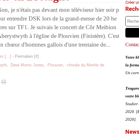
Créer u
Rech
on, je n'étais pas devant mon téléviseur hier soir p
ur entendre DSK lors de la grand-messe de 20 he
res sur TF1. Je suivais le concert de Côr Meibion
berystwyth à l'église de Plouvien (Finistère). C'est
n chœur d'hommes gallois d'une trentaine de...
Contact
s [
…
]
- Permalien [
#
]
Votre bl
wyth
,
Dewi Morris Jones
,
Plouvien
,
chorale du Menhir de
la form
Un corr
Trugare
votre bl
Studier
2020. [É
2020].
News